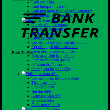
Lưới che nắng
Lưới hứng, cản vật rơi
Lưới phủ nhựa PVC và lưới Gangform
Lưới rào gà. Quây gia cầm
Thiết bị an toàn giao thông
Ốp góc cột phản quang
Biển báo giao thông
Bộ đàm cầm tay
Chặn lùi cao su
Cọc tiêu và cột phân làn giao thông
Cột chắn, giải phân cách mềm
Cuộn phản quang, cảnh báo
Bank Transfer
Đèn xoay cảnh báo, cứu hộ
Đinh đường phản quang
Gờ giảm tốc độ cao su
Gương cầu lồi giao thông
Thiết bị an toàn điện
Sào cách điện, tiếp địa di động
Thảm cách điện
Ủng cách điện
Bút thử điện
Găng tay cách điện
Ghế cách điện
Guốc trèo cột điện
Phòng sạch, tĩnh điện