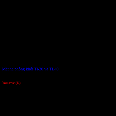
Mặt nạ phòng khói Tl-30 và TL40
101,250
₫
You save
(
%)
-6%