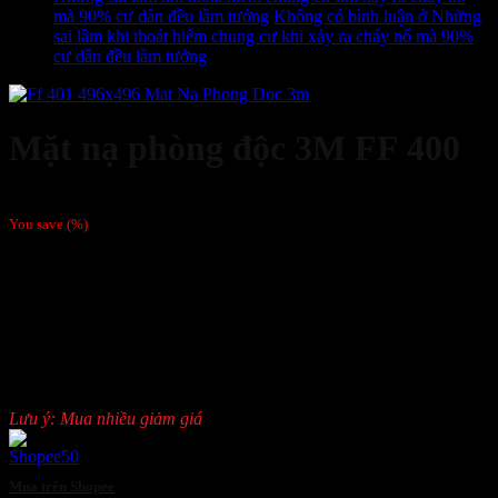
mà 90% cư dân đều lầm tưởng
Không có bình luận
ở Những
sai lầm khi thoát hiểm chung cư khi xảy ra cháy nổ mà 90%
cư dân đều lầm tưởng
Mặt nạ phòng độc 3M FF 400
Giá liên hệ
You save
(
%)
Lớp bảo vệ Scotchgard giúp việc xử lý các chất dính trên bề mặt
kính dễ dàng/
Mặt kính lớn cho góc nhìn rộng
Faceseal bằng vật liệu silicon gúp tạo cảm giác thoải mái tốt nhất và
tăng độ bền
Ống kính lớn cho tầm nhìn ngoại vi xuất sắc
Công giao tiếp tăng cường khả năng nói
Lưu ý: Mua nhiều giảm giá
Mua trên Shopee