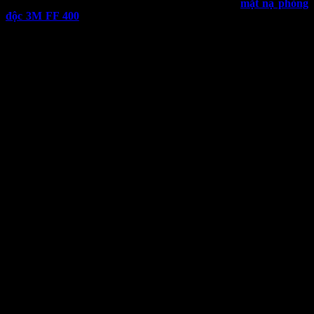
Với thiết kế thông minh và hiệu suất sử dụng cao,
mặt nạ phòng
độc 3M FF 400
không chỉ giúp người sử dụng tránh khỏi các chất
độc hại mà còn mang lại sự thoải mái và tiện lợi trong quá trình làm
việc. Hãy cùng tìm hiểu thêm về sản phẩm hữu ích này trong bài
viết dưới đây.