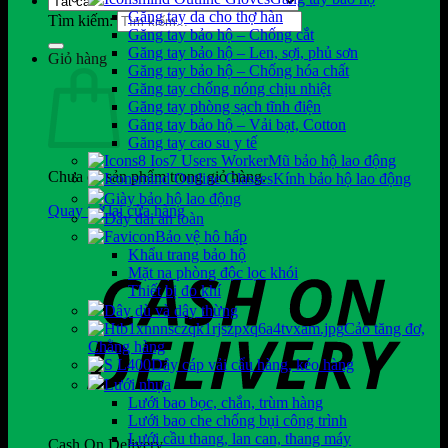
Găng tay da cho thợ hàn
Tìm kiếm:
Găng tay bảo hộ – Chống cắt
Găng tay bảo hộ – Len, sợi, phủ sơn
Giỏ hàng
Găng tay bảo hộ – Chống hóa chất
Găng tay chống nóng chịu nhiệt
Găng tay phòng sạch tĩnh điện
Găng tay bảo hộ – Vải bạt, Cotton
Găng tay cao su y tế
Mũ bảo hộ lao động
Chưa có sản phẩm trong giỏ hàng.
Kính bảo hộ lao động
Giày bảo hộ lao động
Quay trở lại cửa hàng
Dây đai an toàn
Bảo vệ hô hấp
Khẩu trang bảo hộ
Mặt nạ phòng độc lọc khói
Thiết bị đo khí
Dây dù và dây thừng
Cảo tăng đơ,
Chằng hàng
Dây cáp vải cẩu hàng, kéo hàng
Lưới nhựa
Lưới bao bọc, chắn, trùm hàng
Lưới bao che chống bụi công trình
Lưới cầu thang, lan can, thang máy
Cash On Delivery