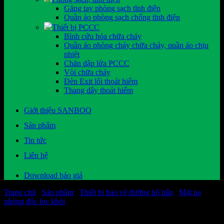
Găng tay phòng sạch tĩnh điện
Quần áo phòng sạch chống tĩnh điện
Thiết bị PCCC
Bình cứu hỏa chữa cháy
Quần áo phòng cháy chữa cháy, quần áo chịu
nhiệt
Chăn dập lửa PCCC
Vòi chữa cháy
Đèn Exit lối thoát hiểm
Thang dây thoát hiểm
Giới thiệu SANBOO
Sản phẩm
Tin tức
Liên hệ
Download báo giá
Trang chủ
/
Sản phẩm
/
Thiết bị bảo vệ đường hô hấp
/
Mặt nạ
phòng độc lọc khói