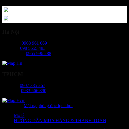
Hà Nội
Ms Ngọc:
0968 961 069
Mr Hiếu:
098 5555 483
Ms Phương:
0965 996 288
TPHCM
Ms Tâm:
0907 335 267
Mr Long:
0933 566 890
Danh mục:
Mặt nạ phòng độc lọc khói
Mô tả
HƯỚNG DẪN MUA HÀNG & THANH TOÁN