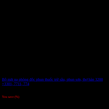
Bộ mặt nạ phòng độc phun thuốc trừ sâu, phun sơn, thợ hàn 3200
+3301, 7711, 774
315,000
₫
/Bộ
You save
(
%)