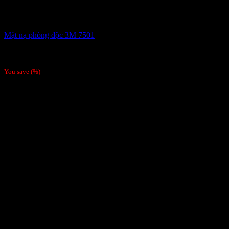
Mặt nạ phòng độc 3M 7501
565,000
₫
Giá gốc là: 565,000 ₫.
530,000
₫
Giá hiện tại là:
530,000 ₫.
/Chiêc
You save
(
%)
Hàng chính hãng