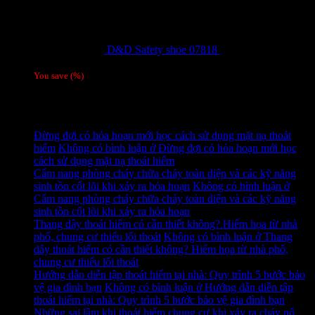
D&D Safety shoe 07818
810,000
₫
Giá gốc
là: 810,000 ₫.
780,000
₫
Giá hiện tại là: 780,000 ₫.
/ 1 đôi
You save
(
%)
Tag
Tin tức mới
Đừng đợi có hỏa hoạn mới học cách sử dụng mặt nạ thoát
hiểm
Không có bình luận
ở Đừng đợi có hỏa hoạn mới học
cách sử dụng mặt nạ thoát hiểm
Cẩm nang phòng cháy chữa cháy toàn diện và các kỹ năng
sinh tồn cốt lõi khi xảy ra hỏa hoạn
Không có bình luận
ở
Cẩm nang phòng cháy chữa cháy toàn diện và các kỹ năng
sinh tồn cốt lõi khi xảy ra hỏa hoạn
Thang dây thoát hiểm có cần thiết không? Hiểm họa từ nhà
phố, chung cư thiếu lối thoát
Không có bình luận
ở Thang
dây thoát hiểm có cần thiết không? Hiểm họa từ nhà phố,
chung cư thiếu lối thoát
Hướng dẫn diễn tập thoát hiểm tại nhà: Quy trình 5 bước bảo
vệ gia đình bạn
Không có bình luận
ở Hướng dẫn diễn tập
thoát hiểm tại nhà: Quy trình 5 bước bảo vệ gia đình bạn
Những sai lầm khi thoát hiểm chung cư khi xảy ra cháy nổ