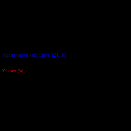
Mặt nạ phòng khói China TZL 30
175,000
₫
You save
(
%)