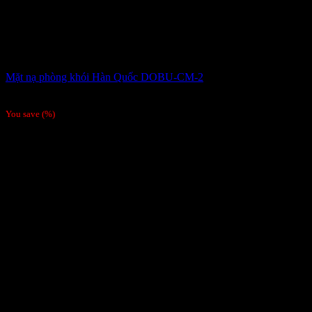
Mặt nạ phòng khói Hàn Quốc DOBU-CM-2
900,000
₫
You save
(
%)
-6%
Hàng chính hãng