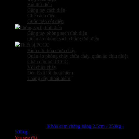
Bút thử điện
Găng tay cách điện
Ghế cách điện
Guốc trèo cột điện
Phòng sạch, tĩnh điện
Găng tay phòng sạch tĩnh điện
Quần áo phòng sạch chống tĩnh điện
Thiết bị PCCC
Bình cứu hỏa chữa cháy
Quần áo phòng cháy chữa cháy, quần áo chịu nhiệt
Chăn dập lửa PCCC
Vòi chữa cháy
Đèn Exit lối thoát hiểm
Thang dây thoát hiểm
Sản phẩm hot
Khóa cam chằng hàng 2.5cm - 250kg -
500kg
Giá liên hệ
You save
(
%)