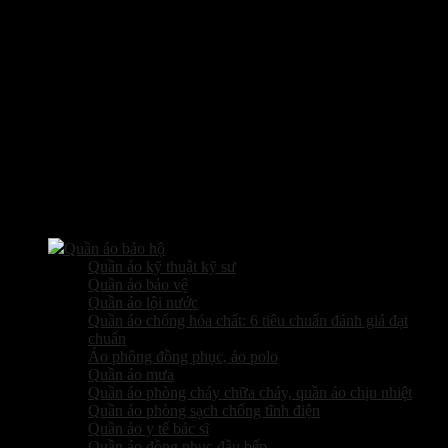
Các sản phẩm kinh doanh
Quần áo bảo hộ
Quần áo kỹ thuật kỹ sư
Quần áo bảo vệ
Quần áo lội nước
Quần áo chống hóa chất: 6 tiêu chuẩn đánh giá đạt
chuẩn
Áo phông đồng phục, áo polo
Quần áo mưa
Quần áo phòng cháy chữa cháy, quần áo chịu nhiệt
Quần áo phòng sạch chống tĩnh điện
Quần áo y tế bác sĩ
Quần áo đồng phục đầu bếp