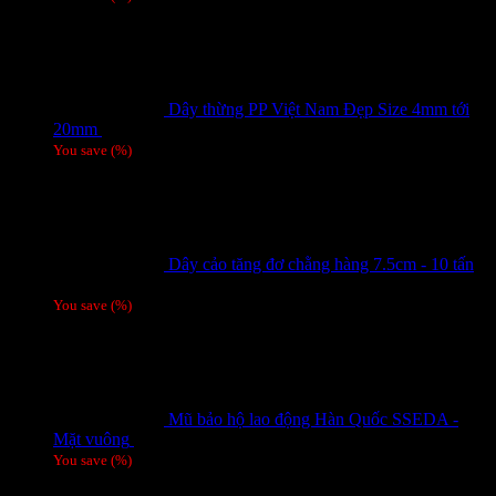
Dây thừng PP Việt Nam Đẹp Size 4mm tới
20mm
Giá liên hệ
You save
(
%)
Dây cảo tăng đơ chằng hàng 7.5cm - 10 tấn
Giá liên hệ
You save
(
%)
Mũ bảo hộ lao động Hàn Quốc SSEDA -
Mặt vuông
125,000
₫
You save
(
%)