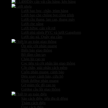
Dây cáp vải cẩu hàng, kéo hàng
Lưới nhựa
Lưới bao bọc, chắn, trùm hàng
Lưới bao che chống bụi công trình
Lưới cầu thang, lan can, thang máy
Lưới che nắng
Lưới hứng, cản vật rơi
Lưới phủ nhựa PVC và lưới Gangform
Lưới rào gà. Quây gia cầm
Thiết bị an toàn giao thông
Ốp góc cột phản quang
Biển báo giao thông
Bộ đàm cầm tay
Chặn lùi cao su
Cọc tiêu và cột phân làn giao thông
Cột chắn, giải phân cách mềm
Cuộn phản quang, cảnh báo
Đèn xoay cảnh báo, cứu hộ
Đinh đường phản quang
Gờ giảm tốc độ cao su
Gương cầu lồi giao thông
Thiết bị an toàn điện
Sào cách điện, tiếp địa di động
Thảm cách điện
Ủng cách điện