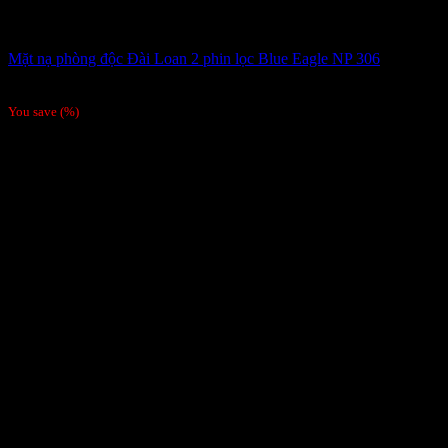
Mặt nạ phòng độc Đài Loan 2 phin lọc Blue Eagle NP 306
90,000
₫
Giá gốc là: 90,000 ₫.
85,000
₫
Giá hiện tại là: 85,000 ₫.
You save
(
%)
-6%
Hàng chính hãng