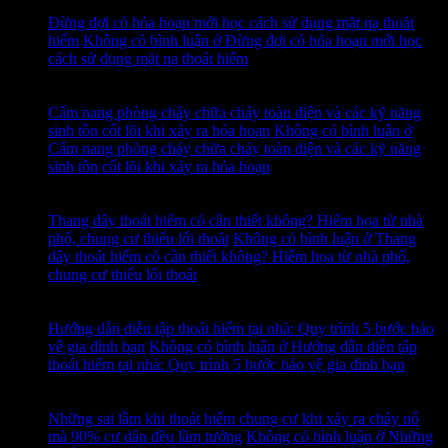
Th7
Đừng đợi có hỏa hoạn mới học cách sử dụng mặt nạ thoát
hiểm
Không có bình luận
ở Đừng đợi có hỏa hoạn mới học
cách sử dụng mặt nạ thoát hiểm
14
Th7
Cẩm nang phòng cháy chữa cháy toàn diện và các kỹ năng
sinh tồn cốt lõi khi xảy ra hỏa hoạn
Không có bình luận
ở
Cẩm nang phòng cháy chữa cháy toàn diện và các kỹ năng
sinh tồn cốt lõi khi xảy ra hỏa hoạn
13
Th7
Thang dây thoát hiểm có cần thiết không? Hiểm họa từ nhà
phố, chung cư thiếu lối thoát
Không có bình luận
ở Thang
dây thoát hiểm có cần thiết không? Hiểm họa từ nhà phố,
chung cư thiếu lối thoát
12
Th7
Hướng dẫn diễn tập thoát hiểm tại nhà: Quy trình 5 bước bảo
vệ gia đình bạn
Không có bình luận
ở Hướng dẫn diễn tập
thoát hiểm tại nhà: Quy trình 5 bước bảo vệ gia đình bạn
11
Th7
Những sai lầm khi thoát hiểm chung cư khi xảy ra cháy nổ
mà 90% cư dân đều lầm tưởng
Không có bình luận
ở Những