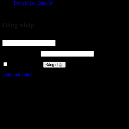
Đăng nhập / Đăng ký
vừa đặt mua
Đăng nhập
Tên tài khoản hoặc địa chỉ email
*
Bắt buộc
Mật khẩu
*
Bắt buộc
Ghi nhớ mật khẩu
Đăng nhập
Quên mật khẩu?