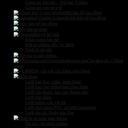
Găng tay bảo hộ – Vải bạt, Cotton
Găng tay cao su y tế
Mũ bảo hộ lao động
Kính bảo hộ lao động
Giày bảo hộ lao động
Dây đai an toàn
Bảo vệ hô hấp
Khẩu trang bảo hộ
Mặt nạ phòng độc lọc khói
Thiết bị đo khí
Dây dù và dây thừng
Cảo tăng đơ, Chằng
hàng
Dây cáp vải cẩu hàng, kéo hàng
Lưới nhựa
Lưới bao bọc, chắn, trùm hàng
Lưới bao che chống bụi công trình
Lưới cầu thang, lan can, thang máy
Lưới che nắng
Lưới hứng, cản vật rơi
Lưới phủ nhựa PVC và lưới Gangform
Lưới rào gà. Quây gia cầm
Thiết bị an toàn giao thông
Ốp góc cột phản quang