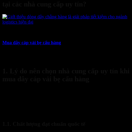
tại các nhà cung cấp uy tín?
10
Th4
Mua dây cáp vải bẹ cẩu hàng
ảnh hưởng trực tiếp đến hiệu quả thi
công và độ an toàn trong quá trình vận hành. Bài viết dưới đây sẽ
giúp bạn hiểu rõ vì sao nên chọn mua dây cáp vải bẹ cẩu hàng tại
các nhà cung cấp uy tín, cùng với những lợi ích thiết thực đi kèm.
1. Lý do nên chọn nhà cung cấp uy tín khi
mua dây cáp vải bẹ cẩu hàng
Khi
mua dây cáp vải bẹ cẩu hàng
, không chỉ quan tâm đến giá rẻ
hay mẫu mã đẹp, còn phải quan tâm đến
chất lượng sản phẩm và
dịch vụ hậu mãi
. Một nhà cung cấp uy tín sẽ mang lại nhiều giá trị
vượt trội mà người tiêu dùng không thể có được khi mua hàng trôi
nổi, không rõ nguồn gốc.
1.1. Chất lượng đạt chuẩn quốc tế