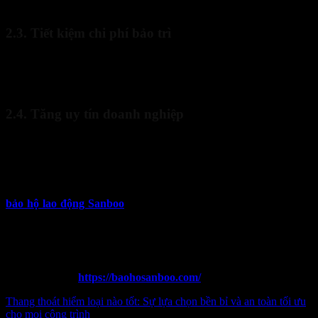
các quy định về an toàn lao động.​
2.3. Tiết kiệm chi phí bảo trì
Dây cáp vải bẹ cẩu hàng chất lượng cao có tuổi thọ dài hơn, giảm
thiểu chi phí bảo trì và thay thế, góp phần mang lại nhiều lợi ích
kinh tế lâu dài cho doanh nghiệp.​
2.4. Tăng uy tín doanh nghiệp
Việc sử dụng thiết bị chất lượng cao không chỉ nâng cao hiệu quả
công việc mà còn thể hiện sự chuyên nghiệp, tăng uy tín và hình
ảnh của doanh nghiệp trong mắt đối tác và khách hàng.
Nếu bạn đang cần
mua dây cáp vải bẹ cẩu hàng uy tín
, hãy đến
bảo hộ lao động Sanboo
– địa chỉ chuyên cung cấp sản phẩm đạt
chuẩn, bền chắc và đầy đủ chứng từ.
Thông tin liên hệ:
Điện thoại:
0965 996 288
Website:
https://baohosanboo.com/
Thang thoát hiểm loại nào tốt: Sự lựa chọn bền bỉ và an toàn tối ưu
cho mọi công trình