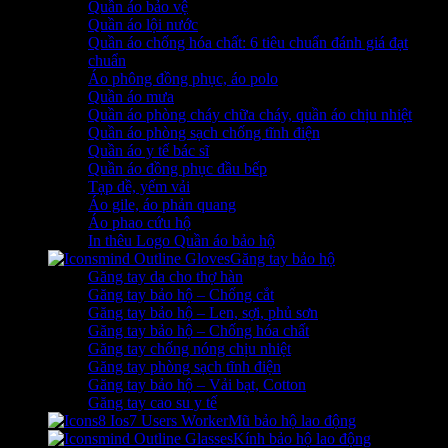
Quần áo bảo vệ
Quần áo lội nước
Quần áo chống hóa chất: 6 tiêu chuẩn đánh giá đạt
chuẩn
Áo phông đồng phục, áo polo
Quần áo mưa
Quần áo phòng cháy chữa cháy, quần áo chịu nhiệt
Quần áo phòng sạch chống tĩnh điện
Quần áo y tế bác sĩ
Quần áo đồng phục đầu bếp
Tạp dề, yếm vải
Áo gile, áo phản quang
Áo phao cứu hộ
In thêu Logo Quần áo bảo hộ
Găng tay bảo hộ
Găng tay da cho thợ hàn
Găng tay bảo hộ – Chống cắt
Găng tay bảo hộ – Len, sợi, phủ sơn
Găng tay bảo hộ – Chống hóa chất
Găng tay chống nóng chịu nhiệt
Găng tay phòng sạch tĩnh điện
Găng tay bảo hộ – Vải bạt, Cotton
Găng tay cao su y tế
Mũ bảo hộ lao động
Kính bảo hộ lao động