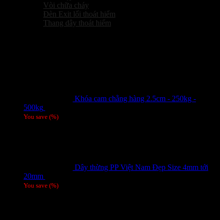
Vòi chữa cháy
Đèn Exit lối thoát hiểm
Thang dây thoát hiểm
Sản phẩm hot
Khóa cam chằng hàng 2.5cm - 250kg -
500kg
Giá liên hệ
You save
(
%)
Dây thừng PP Việt Nam Đẹp Size 4mm tới
20mm
Giá liên hệ
You save
(
%)