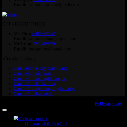
Email:
sanboo.com.vn@gmail.com
CHI NHÁNH TPHCM
Ms Tâm:
0907335267
Email:
sanboovietnam@gmail.com
Mr Long:
0933566890
Email:
longsanboo@gmail.com
Hỗ trợ khách hàng
Chính sách & quy định chung
Chính sách bảo hành
Chính sách bảo mật thông tin
Chính sách đổi trả hàng
Chính sách vận chuyển, giao nhận
Chính sách thanh toán
Copyright 2026 ©
sanboo.com.vn
. Developed by
PSDesigner.net
Quần áo bảo hộ
Quần áo kỹ thuật kỹ sư