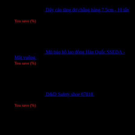
Dây cảo tăng đơ chằng hàng 7.5cm - 10 tấn
Giá liên hệ
You save
(
%)
Mũ bảo hộ lao động Hàn Quốc SSEDA -
Mặt vuông
125,000
₫
You save
(
%)
D&D Safety shoe 07818
810,000
₫
Giá gốc
là: 810,000 ₫.
780,000
₫
Giá hiện tại là: 780,000 ₫.
/ 1 đôi
You save
(
%)
Tags
Tin tức mới
15