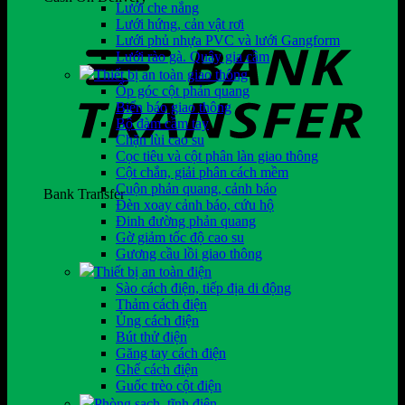
Lưới che nắng
Lưới hứng, cản vật rơi
Lưới phủ nhựa PVC và lưới Gangform
Lưới rào gà. Quây gia cầm
Thiết bị an toàn giao thông
Ốp góc cột phản quang
Biển báo giao thông
Bộ đàm cầm tay
Chặn lùi cao su
Cọc tiêu và cột phân làn giao thông
Cột chắn, giải phân cách mềm
Cuộn phản quang, cảnh báo
Bank Transfer
Đèn xoay cảnh báo, cứu hộ
Đinh đường phản quang
Gờ giảm tốc độ cao su
Gương cầu lồi giao thông
Thiết bị an toàn điện
Sào cách điện, tiếp địa di động
Thảm cách điện
Ủng cách điện
Bút thử điện
Găng tay cách điện
Ghế cách điện
Guốc trèo cột điện
Phòng sạch, tĩnh điện