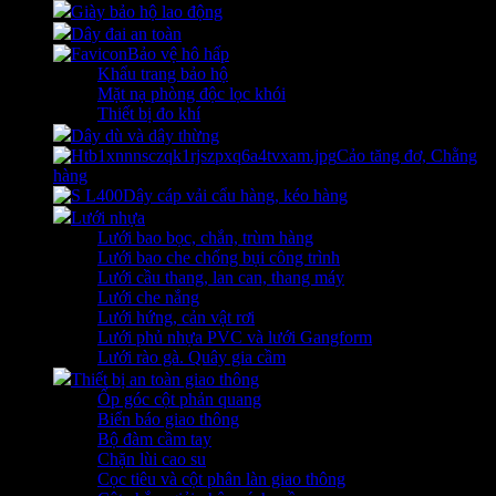
Giày bảo hộ lao động
Dây đai an toàn
Bảo vệ hô hấp
Khẩu trang bảo hộ
Mặt nạ phòng độc lọc khói
Thiết bị đo khí
Dây dù và dây thừng
Cảo tăng đơ, Chằng
hàng
Dây cáp vải cẩu hàng, kéo hàng
Lưới nhựa
Lưới bao bọc, chắn, trùm hàng
Lưới bao che chống bụi công trình
Lưới cầu thang, lan can, thang máy
Lưới che nắng
Lưới hứng, cản vật rơi
Lưới phủ nhựa PVC và lưới Gangform
Lưới rào gà. Quây gia cầm
Thiết bị an toàn giao thông
Ốp góc cột phản quang
Biển báo giao thông
Bộ đàm cầm tay
Chặn lùi cao su
Cọc tiêu và cột phân làn giao thông