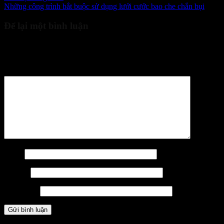
Những công trình bắt buộc sử dụng lưới cước bao che chắn bụi
Để lại một bình luận
Email của bạn sẽ không được hiển thị công khai.
Các trường bắt
buộc được đánh dấu
*
Bình luận
*
Tên
*
Email
*
Trang web