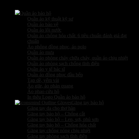
Các sản phẩm kinh doanh
Quần áo bảo hộ
Quần áo kỹ thuật kỹ sư
Quần áo bảo vệ
Quần áo lội nước
Quần áo chống hóa chất: 6 tiêu chuẩn đánh giá đạt
chuẩn
Áo phông đồng phục, áo polo
Quần áo mưa
Quần áo phòng cháy chữa cháy, quần áo chịu nhiệt
Quần áo phòng sạch chống tĩnh điện
Quần áo y tế bác sĩ
Quần áo đồng phục đầu bếp
Tạp dề, yếm vải
Áo gile, áo phản quang
Áo phao cứu hộ
In thêu Logo Quần áo bảo hộ
Găng tay bảo hộ
Găng tay da cho thợ hàn
Găng tay bảo hộ – Chống cắt
Găng tay bảo hộ – Len, sợi, phủ sơn
Găng tay bảo hộ – Chống hóa chất
Găng tay chống nóng chịu nhiệt
Găng tay phòng sạch tĩnh điện