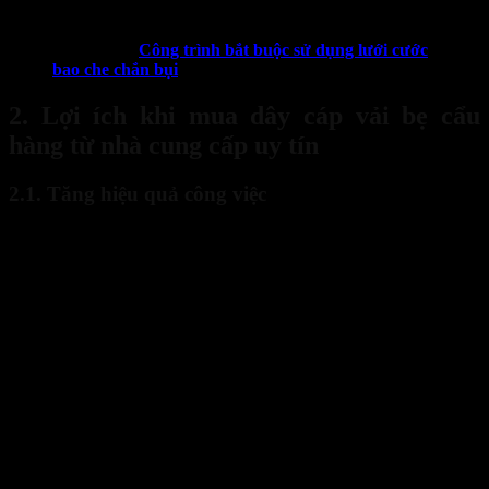
rủi ro “mua xong là xong” là rất cao.
Xem thêm:
Công trình bắt buộc sử dụng lưới cước
bao che chắn bụi
2. Lợi ích khi mua dây cáp vải bẹ cẩu
hàng từ nhà cung cấp uy tín
2.1. Tăng hiệu quả công việc