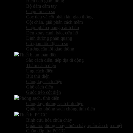
Biển báo giao thông
Bộ đàm cầm tay
Chặn lùi cao su
Cọc tiêu và cột phân làn giao thông
Cột chắn, giải phân cách mềm
Cuộn phản quang, cảnh báo
Đèn xoay cảnh báo, cứu hộ
Đinh đường phản quang
Gờ giảm tốc độ cao su
Gương cầu lồi giao thông
Thiết bị an toàn điện
Sào cách điện, tiếp địa di động
Thảm cách điện
Ủng cách điện
Bút thử điện
Găng tay cách điện
Ghế cách điện
Guốc trèo cột điện
Phòng sạch, tĩnh điện
Găng tay phòng sạch tĩnh điện
Quần áo phòng sạch chống tĩnh điện
Thiết bị PCCC
Bình cứu hỏa chữa cháy
Quần áo phòng cháy chữa cháy, quần áo chịu nhiệt
Chăn dập lửa PCCC