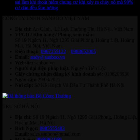
sai lầm khi thoát hiểm chung cư khi xảy ra cháy nổ mà 90%
cư dân đều lầm tưởng
CÔNG TY TNHH SANBOO VIỆT NAM
Địa chỉ:
An Cảnh, Lê Lợi, Thường Tín, Hà Nội, Việt Nam
VPGD / Kho hàng / Phòng xem mẫu:
Số 19 Ngách 11, Ngõ 1295 Giải Phóng, Hoàng Liệt, Hoàng
Mai, Hà Nội, Việt Nam.
Điện thoại:
0967255122
–
0988652005
Email:
andy@sanboo.vn
Website:
sanboo.vn
Người đại diện pháp luật:
Nguyễn Tiến Lộc
Giấy chứng nhận đăng ký kinh doanh số:
0106203930
Ngày cấp:
29/03/2021
Nơi cấp:
Sở Kế Hoạch Và Đầu Tư Thành Phố Hà Nội
TRỤ SỞ HÀ NỘI
Địa chỉ:
Số 19 Ngách 11, Ngõ 1295 Giải Phóng, Hoàng Liệt,
Hoàng Mai, Hà Nội
Bích Ngọc:
0985555483
Email:
sales.sanboo@gmail.com
Ms Ngọc:
0968961069