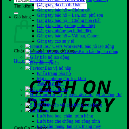
Găng tay da cho thợ hàn
Tìm kiếm:
Găng tay bảo hộ – Chống cắt
Găng tay bảo hộ – Len, sợi, phủ sơn
Giỏ hàng
Găng tay bảo hộ – Chống hóa chất
Găng tay chống nóng chịu nhiệt
Găng tay phòng sạch tĩnh điện
Găng tay bảo hộ – Vải bạt, Cotton
Găng tay cao su y tế
Mũ bảo hộ lao động
Chưa có sản phẩm trong giỏ hàng.
Kính bảo hộ lao động
Giày bảo hộ lao động
Quay trở lại cửa hàng
Dây đai an toàn
Bảo vệ hô hấp
Khẩu trang bảo hộ
Mặt nạ phòng độc lọc khói
Thiết bị đo khí
Dây dù và dây thừng
Cảo tăng đơ,
Chằng hàng
Dây cáp vải cẩu hàng, kéo hàng
Lưới nhựa
Lưới bao bọc, chắn, trùm hàng
Lưới bao che chống bụi công trình
Lưới cầu thang, lan can, thang máy
Cash On Delivery