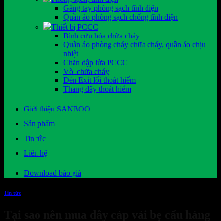
Găng tay phòng sạch tĩnh điện
Quần áo phòng sạch chống tĩnh điện
Thiết bị PCCC
Bình cứu hỏa chữa cháy
Quần áo phòng cháy chữa cháy, quần áo chịu
nhiệt
Chăn dập lửa PCCC
Vòi chữa cháy
Đèn Exit lối thoát hiểm
Thang dây thoát hiểm
Giới thiệu SANBOO
Sản phẩm
Tin tức
Liên hệ
Download báo giá
Tin tức
Tại sao nên mua dây cáp vải bẹ cẩu hàng