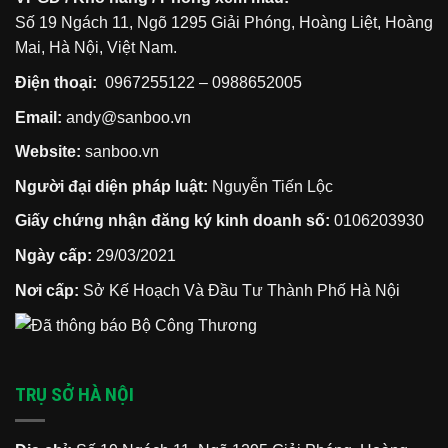
mà
Số 19 Ngách 11, Ngõ 1295 Giải Phóng, Hoàng Liệt, Hoàng
90%
cư
Mai, Hà Nội, Việt Nam.
dân
đều
lầm
Điện thoại:
0967255122
–
0988652005
tưởng
Email:
andy@sanboo.vn
Website:
sanboo.vn
Người đại diện pháp luật:
Nguyễn Tiến Lộc
Giấy chứng nhận đăng ký kinh doanh số:
0106203930
Ngày cấp:
29/03/2021
Nơi cấp:
Sở Kế Hoạch Và Đầu Tư Thành Phố Hà Nội
TRỤ SỞ HÀ NỘI