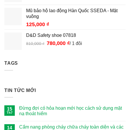
Mũ bảo hộ lao động Hàn Quốc SSEDA - Mặt
vuông
125,000
₫
D&D Safety shoe 07818
Giá
780,000
₫
Giá
/ 1 đôi
810,000
₫
gốc
hiện
là:
tại
810,000 ₫.
là:
TAGS
780,000 ₫.
TIN TỨC MỚI
Đừng đợi có hỏa hoạn mới học cách sử dụng mặt
15
Th7
nạ thoát hiểm
Không
có
Cẩm nang phòng cháy chữa cháy toàn diện và các
14
bình