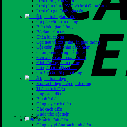
Lưới hứng, cản vật rơi
Lưới phủ nhựa PVC và lưới Gangform
Lưới rào gà. Quây gia cầm
Thiết bị an toàn giao thông
Ốp góc cột phản quang
Biển báo giao thông
Bộ đàm cầm tay
Chặn lùi cao su
Cọc tiêu và cột phân làn giao thông
Cột chắn, giải phân cách mềm
Cuộn phản quang, cảnh báo
Đèn xoay cảnh báo, cứu hộ
Đinh đường phản quang
Gờ giảm tốc độ cao su
Gương cầu lồi giao thông
Thiết bị an toàn điện
Sào cách điện, tiếp địa di động
Thảm cách điện
Ủng cách điện
Bút thử điện
Găng tay cách điện
Ghế cách điện
Guốc trèo cột điện
Cash On Delivery
Phòng sạch, tĩnh điện
Găng tay phòng sạch tĩnh điện