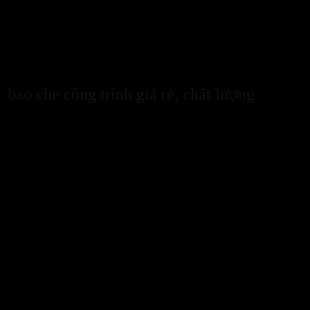
ưng để đảm bảo chất lượng và dịch vụ tốt nhất thì không phải nơi n
ợc điểm riêng. Dưới đây là cẩm nang giúp bạn lựa chọn địa chỉ
bán lư
c bao che công trình giá rẻ, chất lượng
àn và vệ sinh cho các công trình xây dựng. Lựa chọn đúng địa chỉ
bán 
nh uy tín tại Hà Nội
là bạn sẽ nhận được sản phẩm chất lượng cao. C
 và độ che phủ.