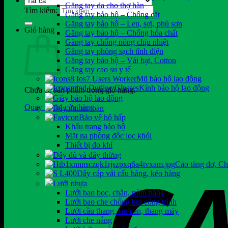
Găng tay da cho thợ hàn
Tìm kiếm:
Găng tay bảo hộ – Chống cắt
Găng tay bảo hộ – Len, sợi, phủ sơn
Giỏ hàng
Găng tay bảo hộ – Chống hóa chất
Găng tay chống nóng chịu nhiệt
Găng tay phòng sạch tĩnh điện
Găng tay bảo hộ – Vải bạt, Cotton
Găng tay cao su y tế
Mũ bảo hộ lao động
Kính bảo hộ lao động
Chưa có sản phẩm trong giỏ hàng.
Giày bảo hộ lao động
Quay trở lại cửa hàng
Dây đai an toàn
Bảo vệ hô hấp
Khẩu trang bảo hộ
Mặt nạ phòng độc lọc khói
Thiết bị đo khí
Dây dù và dây thừng
Cảo tăng đơ, C
Dây cáp vải cẩu hàng, kéo hàng
Lưới nhựa
Lưới bao bọc, chắn, trùm hàng
Lưới bao che chống bụi công trình
Lưới cầu thang, lan can, thang máy
Lưới che nắng