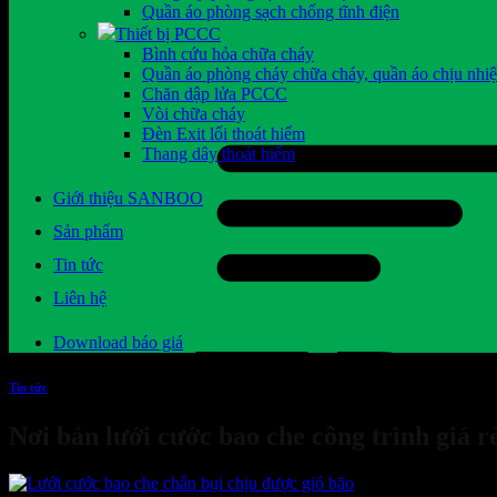
Quần áo phòng sạch chống tĩnh điện
Thiết bị PCCC
Bình cứu hỏa chữa cháy
Quần áo phòng cháy chữa cháy, quần áo chịu nhiệ
Chăn dập lửa PCCC
Vòi chữa cháy
Đèn Exit lối thoát hiểm
Thang dây thoát hiểm
Giới thiệu SANBOO
Sản phẩm
Tin tức
Liên hệ
Download báo giá
Tin tức
Nơi bán lưới cước bao che công trình giá r