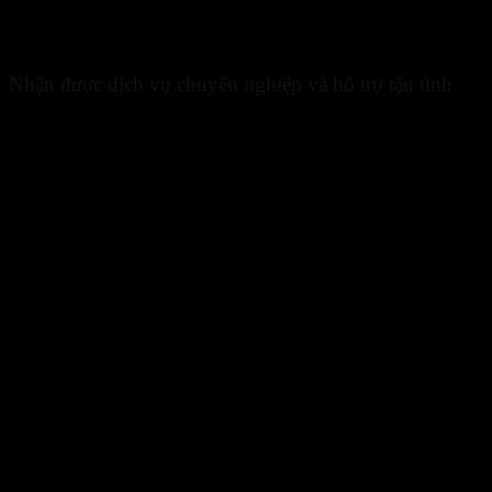
hiểm cho công trình và tốn kém chi phí thay thế.
Những đơn vị cung cấp uy tín cũng sẽ có đội ngũ nhân viên tư vấn ch
Nhận được dịch vụ chuyên nghiệp và hỗ trợ tận tình
Khi mua lưới cước từ địa chỉ
bán lưới cước bao che công trình giá
ràng, minh bạch, đảm bảo quyền lợi cho khách hàng.
Nhân viên đơn vị sẵn sàng tư vấn, giải đáp mọi thắc mắc của bạn về 
với đặc điểm công trình và nhu cầu sử dụng, giúp bạn tiết kiệm thời 