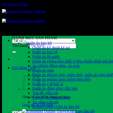
Bỏ qua nội dung
DANH MỤC SẢN PHẨM
Quần áo bảo hộ
Tìm kiếm:
Quần áo kỹ thuật kỹ sư
Quần áo bảo vệ
Quần áo lội nước
Quần áo chống hóa chất: 6 tiêu chuẩn đánh giá đạ
Áo phông đồng phục, áo polo
Giỏ hàng /
0
₫
Quần áo mưa
Quần áo phòng cháy chữa cháy, quần áo chịu nhiệ
Quần áo phòng sạch chống tĩnh điện
Quần áo y tế bác sĩ
Quần áo đồng phục đầu bếp
Tạp dề, yếm vải
Chưa có sản phẩm trong giỏ hàng.
Áo gile, áo phản quang
Áo phao cứu hộ
Quay trở lại cửa hàng
In thêu Logo Quần áo bảo hộ
Găng tay bảo hộ