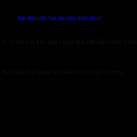
10
Th2
Địa chỉ
bán lưới cước bao che công trình giá rẻ
không khó tìm, nh
cung cấp từ nhỏ lẻ đến quy mô lớn, mỗi nơi đều có những ưu và như
chi phí cho dự án của mình.
1. 3 lợi ích khi lựa chọn địa chỉ bán lưới cướ
Bank Transfer
Lưới cước bao che công trình là vật liệu quan trọng, đảm bảo an to
lợi ích thiết thực. Cụ thể:
Đảm bảo chất lượng sản phẩm và hiệu quả sử dụng
Lợi ích đầu tiên khi lựa chọn
địa điểm mua lưới cước che công trì
ngặt, đảm bảo lưới cước đạt tiêu chuẩn về độ bền, khả năng chịu lực