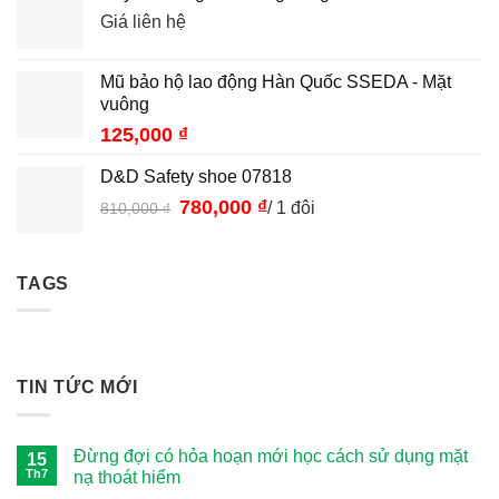
Giá liên hệ
Mũ bảo hộ lao động Hàn Quốc SSEDA - Mặt
vuông
125,000
₫
D&D Safety shoe 07818
Giá
780,000
₫
Giá
/ 1 đôi
810,000
₫
gốc
hiện
là:
tại
810,000 ₫.
là:
TAGS
780,000 ₫.
TIN TỨC MỚI
Đừng đợi có hỏa hoạn mới học cách sử dụng mặt
15
Th7
nạ thoát hiểm