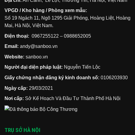
Địa chỉ:
An Cảnh, Lê Lợi, Thường Tín, Hà Nội, Việt Nam
đình
ra
bạn
cháy
VPGD / Kho hàng / Phòng xem mẫu:
nổ
mà
Số 19 Ngách 11, Ngõ 1295 Giải Phóng, Hoàng Liệt, Hoàng
90%
cư
Mai, Hà Nội, Việt Nam.
dân
đều
lầm
Điện thoại:
0967255122
–
0988652005
tưởng
Email:
andy@sanboo.vn
Website:
sanboo.vn
Người đại diện pháp luật:
Nguyễn Tiến Lộc
Giấy chứng nhận đăng ký kinh doanh số:
0106203930
Ngày cấp:
29/03/2021
Nơi cấp:
Sở Kế Hoạch Và Đầu Tư Thành Phố Hà Nội
TRỤ SỞ HÀ NỘI