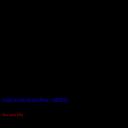
Quần áo bảo hộ lao động – SB0030
Giá liên hệ
You save
(
%)
Order