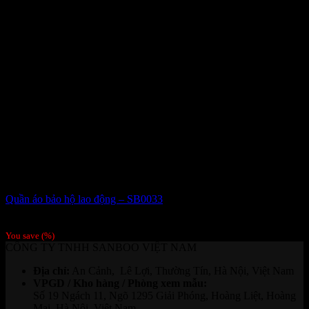
Quần áo bảo hộ lao động – SB0033
Giá liên hệ
You save
(
%)
CÔNG TY TNHH SANBOO VIỆT NAM
Địa chỉ:
An Cảnh, Lê Lợi, Thường Tín, Hà Nội, Việt Nam
VPGD / Kho hàng / Phòng xem mẫu:
Số 19 Ngách 11, Ngõ 1295 Giải Phóng, Hoàng Liệt, Hoàng
Mai, Hà Nội, Việt Nam.