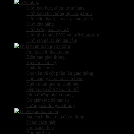
Lưới nhựa
Lưới bao bọc, chắn, trùm hàng
Lưới bao che chống bụi công trình
Lưới cầu thang, lan can, thang máy
Lưới che nắng
Lưới hứng, cản vật rơi
Lưới phủ nhựa PVC và lưới Gangform
Lưới rào gà. Quây gia cầm
Thiết bị an toàn giao thông
Ốp góc cột phản quang
Biển báo giao thông
Bộ đàm cầm tay
Chặn lùi cao su
Cọc tiêu và cột phân làn giao thông
Cột chắn, giải phân cách mềm
Cuộn phản quang, cảnh báo
Đèn xoay cảnh báo, cứu hộ
Đinh đường phản quang
Gờ giảm tốc độ cao su
Gương cầu lồi giao thông
Thiết bị an toàn điện
Sào cách điện, tiếp địa di động
Thảm cách điện
Ủng cách điện
Bút thử điện