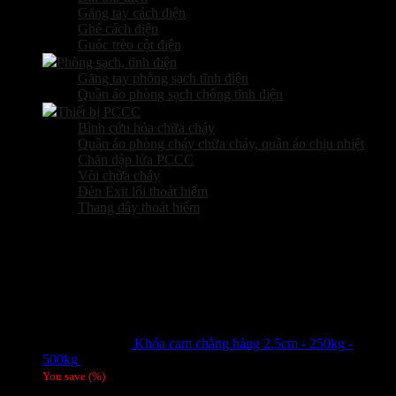
Găng tay cách điện
Ghế cách điện
Guốc trèo cột điện
Phòng sạch, tĩnh điện
Găng tay phòng sạch tĩnh điện
Quần áo phòng sạch chống tĩnh điện
Thiết bị PCCC
Bình cứu hỏa chữa cháy
Quần áo phòng cháy chữa cháy, quần áo chịu nhiệt
Chăn dập lửa PCCC
Vòi chữa cháy
Đèn Exit lối thoát hiểm
Thang dây thoát hiểm
Sản phẩm hot
Khóa cam chằng hàng 2.5cm - 250kg -
500kg
Giá liên hệ
You save
(
%)