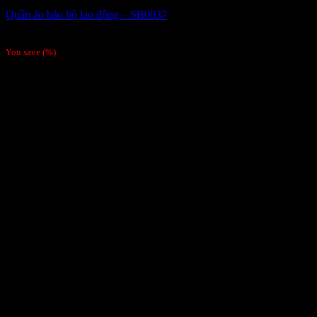
Quần áo bảo hộ lao động – SB0037
Giá liên hệ
You save
(
%)
Order