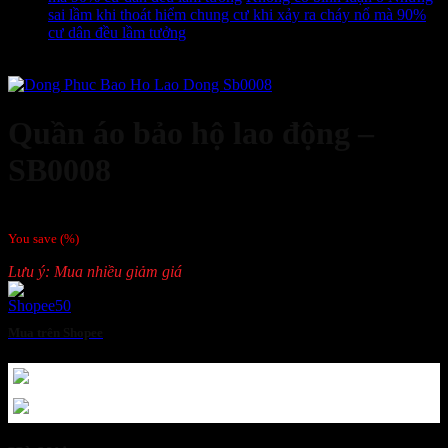
sai lầm khi thoát hiểm chung cư khi xảy ra cháy nổ mà 90%
cư dân đều lầm tưởng
Order
Quần áo bảo hộ lao động –
SB0008
Giá liên hệ
You save
(
%)
Lưu ý: Mua nhiều giảm giá
Mua trên Shopee