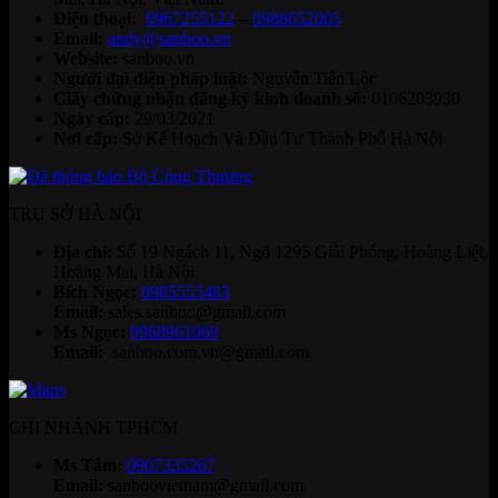
Điện thoại:
0967255122
–
0988652005
Email:
andy@sanboo.vn
Website:
sanboo.vn
Người đại diện pháp luật:
Nguyễn Tiến Lộc
Giấy chứng nhận đăng ký kinh doanh số:
0106203930
Ngày cấp:
29/03/2021
Nơi cấp:
Sở Kế Hoạch Và Đầu Tư Thành Phố Hà Nội
TRỤ SỞ HÀ NỘI
Địa chỉ:
Số 19 Ngách 11, Ngõ 1295 Giải Phóng, Hoàng Liệt,
Hoàng Mai, Hà Nội
Bích Ngọc:
0985555483
Email:
sales.sanboo@gmail.com
Ms Ngọc:
0968961069
Email:
sanboo.com.vn@gmail.com
CHI NHÁNH TPHCM
Ms Tâm:
0907335267
Email:
sanboovietnam@gmail.com