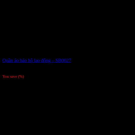
Quần áo bảo hộ lao động – SB0027
Giá liên hệ
You save
(
%)
Order