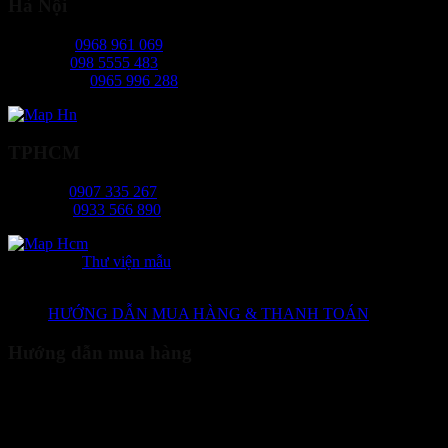
Hà Nội
Ms Ngọc:
0968 961 069
Mr Hiếu:
098 5555 483
Ms Phương:
0965 996 288
TPHCM
Ms Tâm:
0907 335 267
Mr Long:
0933 566 890
Danh mục:
Thư viện mẫu
HƯỚNG DẪN MUA HÀNG & THANH TOÁN
Hướng dẫn mua hàng
Quý khách truy cập website của chúng tôi xem sản phẩm và lựa
chọn sản phẩm cần mua. - Nhấn nút "Thêm vào giỏ hàng" để đưa
sản phẩm vào giỏ hàng. - Sau khi đã hoàn tất việc chọn hàng, quý
khách vào giỏ hàng để xem (biểu tượng giỏ hàng ngoài cùng bên