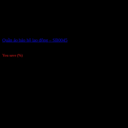
Quần áo bảo hộ lao động – SB0045
Giá liên hệ
You save
(
%)
Order