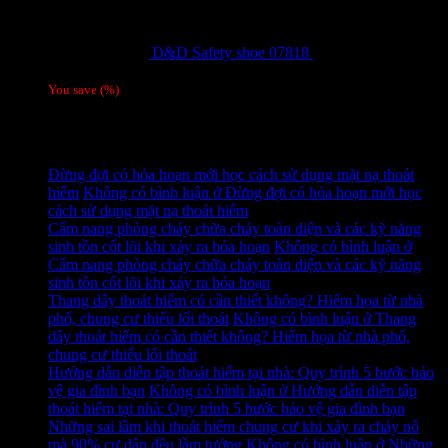
D&D Safety shoe 07818
810,000
₫
Giá gốc
là: 810,000 ₫.
780,000
₫
Giá hiện tại là: 780,000 ₫.
/ 1 đôi
You save
(
%)
Tag
Tin tức mới
Đừng đợi có hỏa hoạn mới học cách sử dụng mặt nạ thoát
hiểm
Không có bình luận
ở Đừng đợi có hỏa hoạn mới học
cách sử dụng mặt nạ thoát hiểm
Cẩm nang phòng cháy chữa cháy toàn diện và các kỹ năng
sinh tồn cốt lõi khi xảy ra hỏa hoạn
Không có bình luận
ở
Cẩm nang phòng cháy chữa cháy toàn diện và các kỹ năng
sinh tồn cốt lõi khi xảy ra hỏa hoạn
Thang dây thoát hiểm có cần thiết không? Hiểm họa từ nhà
phố, chung cư thiếu lối thoát
Không có bình luận
ở Thang
dây thoát hiểm có cần thiết không? Hiểm họa từ nhà phố,
chung cư thiếu lối thoát
Hướng dẫn diễn tập thoát hiểm tại nhà: Quy trình 5 bước bảo
vệ gia đình bạn
Không có bình luận
ở Hướng dẫn diễn tập
thoát hiểm tại nhà: Quy trình 5 bước bảo vệ gia đình bạn
Những sai lầm khi thoát hiểm chung cư khi xảy ra cháy nổ
mà 90% cư dân đều lầm tưởng
Không có bình luận
ở Những