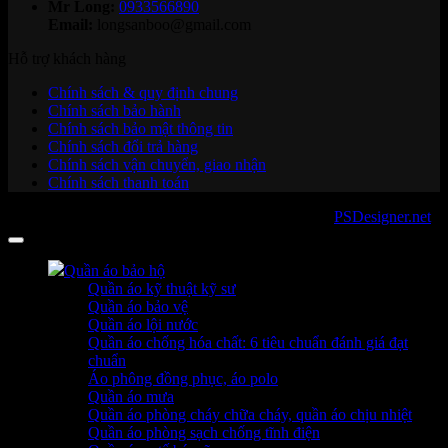
Mr Long:
0933566890
Email:
longsanboo@gmail.com
Hỗ trợ khách hàng
Chính sách & quy định chung
Chính sách bảo hành
Chính sách bảo mật thông tin
Chính sách đổi trả hàng
Chính sách vận chuyển, giao nhận
Chính sách thanh toán
Copyright 2026 ©
sanboo.com.vn
. Developed by
PSDesigner.net
Quần áo bảo hộ
Quần áo kỹ thuật kỹ sư
Quần áo bảo vệ
Quần áo lội nước
Quần áo chống hóa chất: 6 tiêu chuẩn đánh giá đạt
chuẩn
Áo phông đồng phục, áo polo
Quần áo mưa
Quần áo phòng cháy chữa cháy, quần áo chịu nhiệt
Quần áo phòng sạch chống tĩnh điện