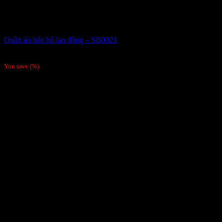
Quần áo bảo hộ lao động – SB0021
Giá liên hệ
You save
(
%)
Order