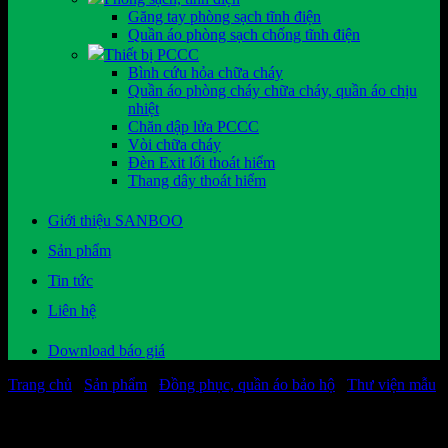
Găng tay phòng sạch tĩnh điện
Quần áo phòng sạch chống tĩnh điện
Thiết bị PCCC
Bình cứu hỏa chữa cháy
Quần áo phòng cháy chữa cháy, quần áo chịu
nhiệt
Chăn dập lửa PCCC
Vòi chữa cháy
Đèn Exit lối thoát hiểm
Thang dây thoát hiểm
Giới thiệu SANBOO
Sản phẩm
Tin tức
Liên hệ
Download báo giá
Trang chủ
/
Sản phẩm
/
Đồng phục, quần áo bảo hộ
/
Thư viện mẫu