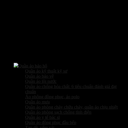
Các sản phẩm kinh doanh
Quần áo bảo hộ
Quần áo kỹ thuật kỹ sư
Quần áo bảo vệ
Quần áo lội nước
Quần áo chống hóa chất: 6 tiêu chuẩn đánh giá đạt
chuẩn
Áo phông đồng phục, áo polo
Quần áo mưa
Quần áo phòng cháy chữa cháy, quần áo chịu nhiệt
Quần áo phòng sạch chống tĩnh điện
Quần áo y tế bác sĩ
Quần áo đồng phục đầu bếp
Tạp dề, yếm vải