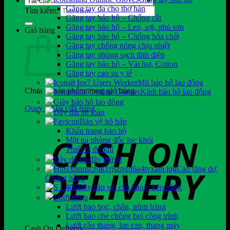
Găng tay da cho thợ hàn
Tìm kiếm:
Găng tay bảo hộ – Chống cắt
Găng tay bảo hộ – Len, sợi, phủ sơn
Giỏ hàng
Găng tay bảo hộ – Chống hóa chất
Găng tay chống nóng chịu nhiệt
Găng tay phòng sạch tĩnh điện
Găng tay bảo hộ – Vải bạt, Cotton
Găng tay cao su y tế
Mũ bảo hộ lao động
Chưa có sản phẩm trong giỏ hàng.
Kính bảo hộ lao động
Giày bảo hộ lao động
Quay trở lại cửa hàng
Dây đai an toàn
Bảo vệ hô hấp
Khẩu trang bảo hộ
Mặt nạ phòng độc lọc khói
Thiết bị đo khí
Dây dù và dây thừng
Cảo tăng đơ,
Chằng hàng
Dây cáp vải cẩu hàng, kéo hàng
Lưới nhựa
Lưới bao bọc, chắn, trùm hàng
Lưới bao che chống bụi công trình
Lưới cầu thang, lan can, thang máy
Cash On Delivery