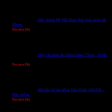
Dây thừng PP Việt Nam Đẹp Size 4mm tới
20mm
Giá liên hệ
You save
(
%)
Dây cảo tăng đơ chằng hàng 7.5cm - 10 tấn
Giá liên hệ
You save
(
%)
Mũ bảo hộ lao động Hàn Quốc SSEDA -
Mặt vuông
125,000
₫
You save
(
%)