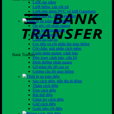
Lưới che nắng
Lưới hứng, cản vật rơi
Lưới phủ nhựa PVC và lưới Gangform
Lưới rào gà. Quây gia cầm
Thiết bị an toàn giao thông
Ốp góc cột phản quang
Biển báo giao thông
Bộ đàm cầm tay
Chặn lùi cao su
Cọc tiêu và cột phân làn giao thông
Cột chắn, giải phân cách mềm
Cuộn phản quang, cảnh báo
Bank Transfer
Đèn xoay cảnh báo, cứu hộ
Đinh đường phản quang
Gờ giảm tốc độ cao su
Gương cầu lồi giao thông
Thiết bị an toàn điện
Sào cách điện, tiếp địa di động
Thảm cách điện
Ủng cách điện
Bút thử điện
Găng tay cách điện
Ghế cách điện
Guốc trèo cột điện
Phòng sạch, tĩnh điện