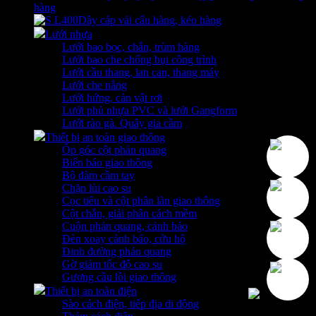
hàng
Dây cáp vải cẩu hàng, kéo hàng
Lưới nhựa
Lưới bao bọc, chắn, trùm hàng
Lưới bao che chống bụi công trình
Lưới cầu thang, lan can, thang máy
Lưới che nắng
Lưới hứng, cản vật rơi
Lưới phủ nhựa PVC và lưới Gangform
Lưới rào gà. Quây gia cầm
Thiết bị an toàn giao thông
Ốp góc cột phản quang
Biển báo giao thông
Bộ đàm cầm tay
Chặn lùi cao su
Cọc tiêu và cột phân làn giao thông
Cột chắn, giải phân cách mềm
Cuộn phản quang, cảnh báo
Đèn xoay cảnh báo, cứu hộ
Đinh đường phản quang
Gờ giảm tốc độ cao su
Gương cầu lồi giao thông
Thiết bị an toàn điện
Sào cách điện, tiếp địa di động