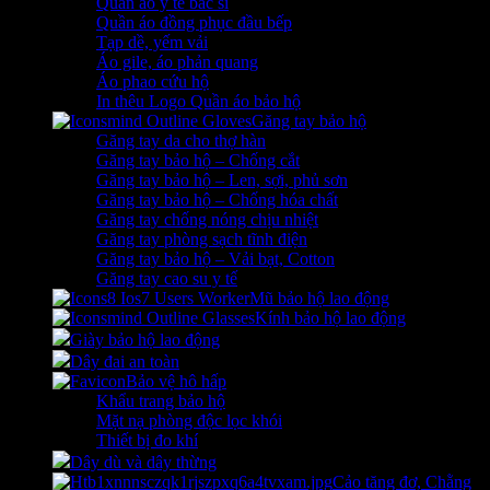
Quần áo y tế bác sĩ
Quần áo đồng phục đầu bếp
Tạp dề, yếm vải
Áo gile, áo phản quang
Áo phao cứu hộ
In thêu Logo Quần áo bảo hộ
Găng tay bảo hộ
Găng tay da cho thợ hàn
Găng tay bảo hộ – Chống cắt
Găng tay bảo hộ – Len, sợi, phủ sơn
Găng tay bảo hộ – Chống hóa chất
Găng tay chống nóng chịu nhiệt
Găng tay phòng sạch tĩnh điện
Găng tay bảo hộ – Vải bạt, Cotton
Găng tay cao su y tế
Mũ bảo hộ lao động
Kính bảo hộ lao động
Giày bảo hộ lao động
Dây đai an toàn
Bảo vệ hô hấp
Khẩu trang bảo hộ
Mặt nạ phòng độc lọc khói
Thiết bị đo khí
Dây dù và dây thừng
Cảo tăng đơ, Chằng