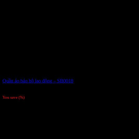
Quần áo bảo hộ lao động – SB0018
Giá liên hệ
You save
(
%)
Order