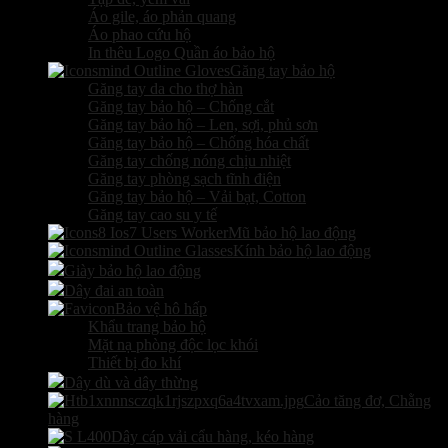
Áo gile, áo phản quang
Áo phao cứu hộ
In thêu Logo Quần áo bảo hộ
Găng tay bảo hộ
Găng tay da cho thợ hàn
Găng tay bảo hộ – Chống cắt
Găng tay bảo hộ – Len, sợi, phủ sơn
Găng tay bảo hộ – Chống hóa chất
Găng tay chống nóng chịu nhiệt
Găng tay phòng sạch tĩnh điện
Găng tay bảo hộ – Vải bạt, Cotton
Găng tay cao su y tế
Mũ bảo hộ lao động
Kính bảo hộ lao động
Giày bảo hộ lao động
Dây đai an toàn
Bảo vệ hô hấp
Khẩu trang bảo hộ
Mặt nạ phòng độc lọc khói
Thiết bị đo khí
Dây dù và dây thừng
Cảo tăng đơ, Chằng
hàng
Dây cáp vải cẩu hàng, kéo hàng