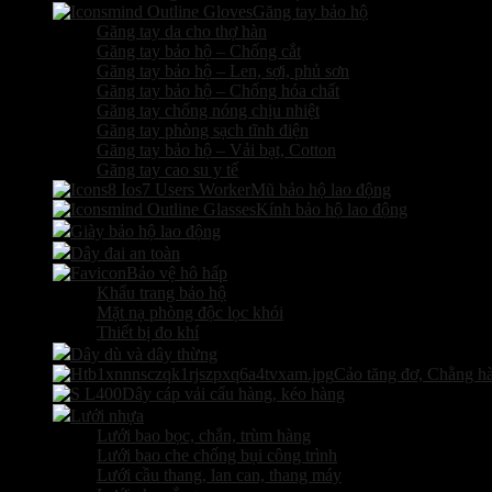
Găng tay bảo hộ
Găng tay da cho thợ hàn
Găng tay bảo hộ – Chống cắt
Găng tay bảo hộ – Len, sợi, phủ sơn
Găng tay bảo hộ – Chống hóa chất
Găng tay chống nóng chịu nhiệt
Găng tay phòng sạch tĩnh điện
Găng tay bảo hộ – Vải bạt, Cotton
Găng tay cao su y tế
Mũ bảo hộ lao động
Kính bảo hộ lao động
Giày bảo hộ lao động
Dây đai an toàn
Bảo vệ hô hấp
Khẩu trang bảo hộ
Mặt nạ phòng độc lọc khói
Thiết bị đo khí
Dây dù và dây thừng
Cảo tăng đơ, Chằng h
Dây cáp vải cẩu hàng, kéo hàng
Lưới nhựa
Lưới bao bọc, chắn, trùm hàng
Lưới bao che chống bụi công trình
Lưới cầu thang, lan can, thang máy