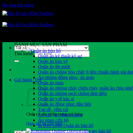
Bỏ qua nội dung
DANH MỤC SẢN PHẨM
Quần áo bảo hộ
Tìm kiếm:
Quần áo kỹ thuật kỹ sư
Quần áo bảo vệ
Quần áo lội nước
Quần áo chống hóa chất: 6 tiêu chuẩn đánh giá đạ
Áo phông đồng phục, áo polo
Giỏ hàng /
0
₫
Quần áo mưa
Quần áo phòng cháy chữa cháy, quần áo chịu nhiệ
Quần áo phòng sạch chống tĩnh điện
Quần áo y tế bác sĩ
Quần áo đồng phục đầu bếp
Tạp dề, yếm vải
Chưa có sản phẩm trong giỏ hàng.
Áo gile, áo phản quang
Áo phao cứu hộ
Quay trở lại cửa hàng
In thêu Logo Quần áo bảo hộ
Găng tay bảo hộ