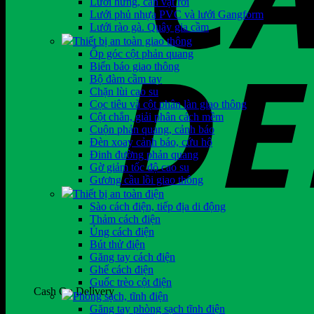
Lưới hứng, cản vật rơi
Lưới phủ nhựa PVC và lưới Gangform
Lưới rào gà. Quây gia cầm
Thiết bị an toàn giao thông
Ốp góc cột phản quang
Biển báo giao thông
Bộ đàm cầm tay
Chặn lùi cao su
Cọc tiêu và cột phân làn giao thông
Cột chắn, giải phân cách mềm
Cuộn phản quang, cảnh báo
Đèn xoay cảnh báo, cứu hộ
Đinh đường phản quang
Gờ giảm tốc độ cao su
Gương cầu lồi giao thông
Thiết bị an toàn điện
Sào cách điện, tiếp địa di động
Thảm cách điện
Ủng cách điện
Bút thử điện
Găng tay cách điện
Ghế cách điện
Guốc trèo cột điện
Cash On Delivery
Phòng sạch, tĩnh điện
Găng tay phòng sạch tĩnh điện