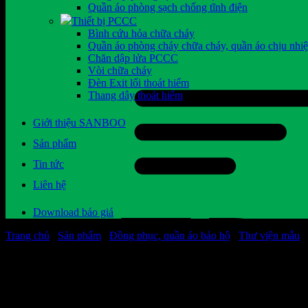
Quần áo phòng sạch chống tĩnh điện
Thiết bị PCCC
Bình cứu hỏa chữa cháy
Quần áo phòng cháy chữa cháy, quần áo chịu nhiệ
Chăn dập lửa PCCC
Vòi chữa cháy
Đèn Exit lối thoát hiểm
Thang dây thoát hiểm
Giới thiệu SANBOO
Sản phẩm
Tin tức
Liên hệ
Download báo giá
Trang chủ
/
Sản phẩm
/
Đồng phục, quần áo bảo hộ
/
Thư viện mẫu