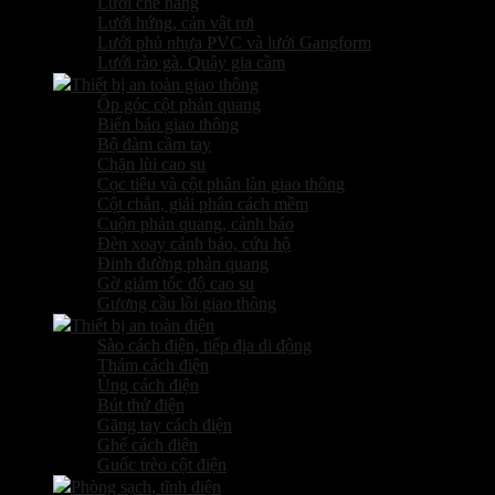
Lưới che nắng
Lưới hứng, cản vật rơi
Lưới phủ nhựa PVC và lưới Gangform
Lưới rào gà. Quây gia cầm
Thiết bị an toàn giao thông
Ốp góc cột phản quang
Biển báo giao thông
Bộ đàm cầm tay
Chặn lùi cao su
Cọc tiêu và cột phân làn giao thông
Cột chắn, giải phân cách mềm
Cuộn phản quang, cảnh báo
Đèn xoay cảnh báo, cứu hộ
Đinh đường phản quang
Gờ giảm tốc độ cao su
Gương cầu lồi giao thông
Thiết bị an toàn điện
Sào cách điện, tiếp địa di động
Thảm cách điện
Ủng cách điện
Bút thử điện
Găng tay cách điện
Ghế cách điện
Guốc trèo cột điện
Phòng sạch, tĩnh điện