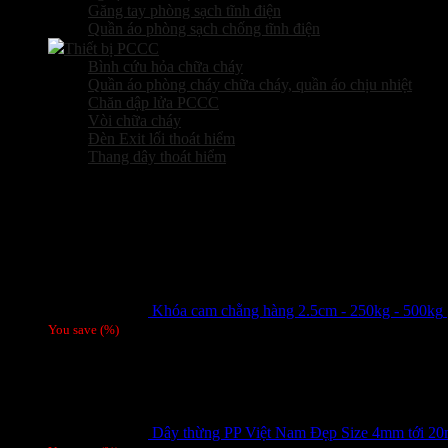
Găng tay phòng sạch tĩnh điện
Quần áo phòng sạch chống tĩnh điện
Thiết bị PCCC
Bình cứu hỏa chữa cháy
Quần áo phòng cháy chữa cháy, quần áo chịu nhiệt
Chăn dập lửa PCCC
Vòi chữa cháy
Đèn Exit lối thoát hiểm
Thang dây thoát hiểm
Sản phẩm hot
Khóa cam chằng hàng 2.5cm - 250kg - 500kg
You save
(
%)
Dây thừng PP Việt Nam Đẹp Size 4mm tới 2