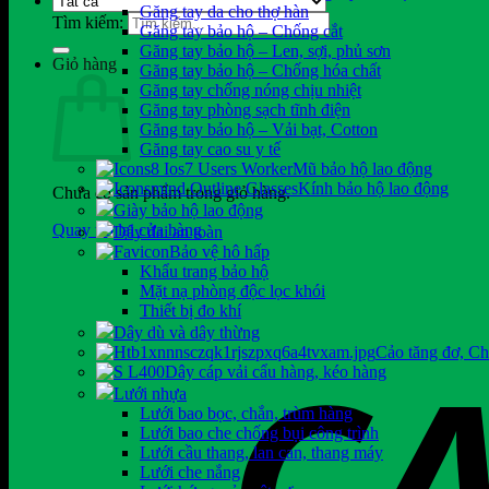
Găng tay da cho thợ hàn
Tìm kiếm:
Găng tay bảo hộ – Chống cắt
Găng tay bảo hộ – Len, sợi, phủ sơn
Giỏ hàng
Găng tay bảo hộ – Chống hóa chất
Găng tay chống nóng chịu nhiệt
Găng tay phòng sạch tĩnh điện
Găng tay bảo hộ – Vải bạt, Cotton
Găng tay cao su y tế
Mũ bảo hộ lao động
Kính bảo hộ lao động
Chưa có sản phẩm trong giỏ hàng.
Giày bảo hộ lao động
Quay trở lại cửa hàng
Dây đai an toàn
Bảo vệ hô hấp
Khẩu trang bảo hộ
Mặt nạ phòng độc lọc khói
Thiết bị đo khí
Dây dù và dây thừng
Cảo tăng đơ, C
Dây cáp vải cẩu hàng, kéo hàng
Lưới nhựa
Lưới bao bọc, chắn, trùm hàng
Lưới bao che chống bụi công trình
Lưới cầu thang, lan can, thang máy
Lưới che nắng