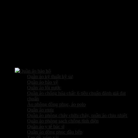
Các sản phẩm kinh doanh
Quần áo bảo hộ
Quần áo kỹ thuật kỹ sư
Quần áo bảo vệ
Quần áo lội nước
Quần áo chống hóa chất: 6 tiêu chuẩn đánh giá đạt
chuẩn
Áo phông đồng phục, áo polo
Quần áo mưa
Quần áo phòng cháy chữa cháy, quần áo chịu nhiệt
Quần áo phòng sạch chống tĩnh điện
Quần áo y tế bác sĩ
Quần áo đồng phục đầu bếp
Tạp dề, yếm vải