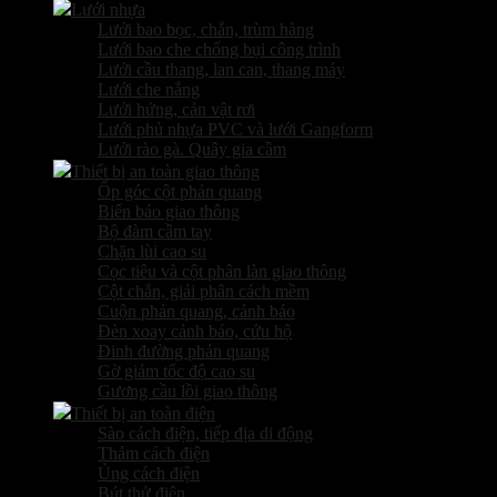
Lưới nhựa
Lưới bao bọc, chắn, trùm hàng
Lưới bao che chống bụi công trình
Lưới cầu thang, lan can, thang máy
Lưới che nắng
Lưới hứng, cản vật rơi
Lưới phủ nhựa PVC và lưới Gangform
Lưới rào gà. Quây gia cầm
Thiết bị an toàn giao thông
Ốp góc cột phản quang
Biển báo giao thông
Bộ đàm cầm tay
Chặn lùi cao su
Cọc tiêu và cột phân làn giao thông
Cột chắn, giải phân cách mềm
Cuộn phản quang, cảnh báo
Đèn xoay cảnh báo, cứu hộ
Đinh đường phản quang
Gờ giảm tốc độ cao su
Gương cầu lồi giao thông
Thiết bị an toàn điện
Sào cách điện, tiếp địa di động
Thảm cách điện
Ủng cách điện
Bút thử điện