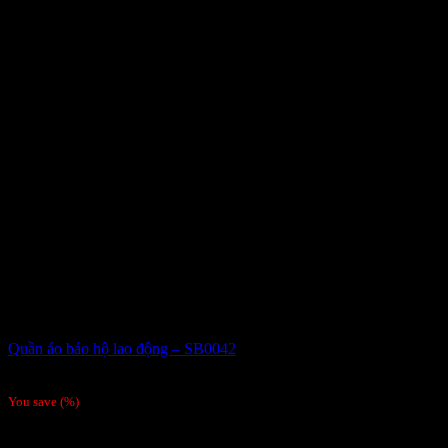
Quần áo bảo hộ lao động – SB0042
Giá liên hệ
You save
(
%)
Order