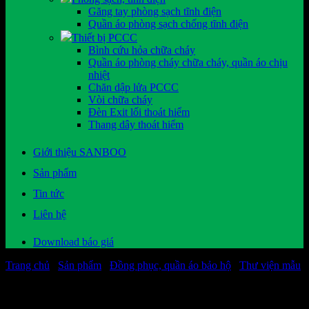
Găng tay phòng sạch tĩnh điện
Quần áo phòng sạch chống tĩnh điện
Thiết bị PCCC
Bình cứu hỏa chữa cháy
Quần áo phòng cháy chữa cháy, quần áo chịu
nhiệt
Chăn dập lửa PCCC
Vòi chữa cháy
Đèn Exit lối thoát hiểm
Thang dây thoát hiểm
Giới thiệu SANBOO
Sản phẩm
Tin tức
Liên hệ
Download báo giá
Trang chủ
/
Sản phẩm
/
Đồng phục, quần áo bảo hộ
/
Thư viện mẫu