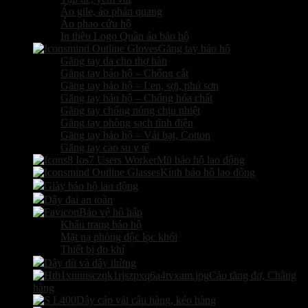
Áo gile, áo phản quang
Áo phao cứu hộ
In thêu Logo Quần áo bảo hộ
Găng tay bảo hộ
Găng tay da cho thợ hàn
Găng tay bảo hộ – Chống cắt
Găng tay bảo hộ – Len, sợi, phủ sơn
Găng tay bảo hộ – Chống hóa chất
Găng tay chống nóng chịu nhiệt
Găng tay phòng sạch tĩnh điện
Găng tay bảo hộ – Vải bạt, Cotton
Găng tay cao su y tế
Mũ bảo hộ lao động
Kính bảo hộ lao động
Giày bảo hộ lao động
Dây đai an toàn
Bảo vệ hô hấp
Khẩu trang bảo hộ
Mặt nạ phòng độc lọc khói
Thiết bị đo khí
Dây dù và dây thừng
Cảo tăng đơ, Chằng
hàng
Dây cáp vải cẩu hàng, kéo hàng