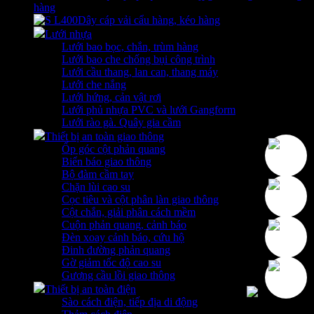
hàng
Dây cáp vải cẩu hàng, kéo hàng
Lưới nhựa
Lưới bao bọc, chắn, trùm hàng
Lưới bao che chống bụi công trình
Lưới cầu thang, lan can, thang máy
Lưới che nắng
Lưới hứng, cản vật rơi
Lưới phủ nhựa PVC và lưới Gangform
Lưới rào gà. Quây gia cầm
Thiết bị an toàn giao thông
Ốp góc cột phản quang
Biển báo giao thông
Bộ đàm cầm tay
Chặn lùi cao su
Cọc tiêu và cột phân làn giao thông
Cột chắn, giải phân cách mềm
Cuộn phản quang, cảnh báo
Đèn xoay cảnh báo, cứu hộ
Đinh đường phản quang
Gờ giảm tốc độ cao su
Gương cầu lồi giao thông
Thiết bị an toàn điện
Sào cách điện, tiếp địa di động