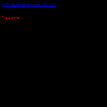
Quần áo bảo hộ lao động – SB0020
Giá liên hệ
You save
(
%)
Order