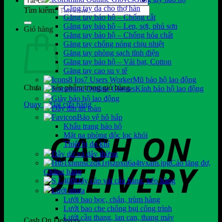
Găng tay da cho thợ hàn
Tìm kiếm:
Găng tay bảo hộ – Chống cắt
Găng tay bảo hộ – Len, sợi, phủ sơn
Giỏ hàng
Găng tay bảo hộ – Chống hóa chất
Găng tay chống nóng chịu nhiệt
Găng tay phòng sạch tĩnh điện
Găng tay bảo hộ – Vải bạt, Cotton
Găng tay cao su y tế
Mũ bảo hộ lao động
Chưa có sản phẩm trong giỏ hàng.
Kính bảo hộ lao động
Giày bảo hộ lao động
Quay trở lại cửa hàng
Dây đai an toàn
Bảo vệ hô hấp
Khẩu trang bảo hộ
Mặt nạ phòng độc lọc khói
Thiết bị đo khí
Dây dù và dây thừng
Cảo tăng đơ,
Chằng hàng
Dây cáp vải cẩu hàng, kéo hàng
Lưới nhựa
Lưới bao bọc, chắn, trùm hàng
Lưới bao che chống bụi công trình
Lưới cầu thang, lan can, thang máy
Cash On Delivery