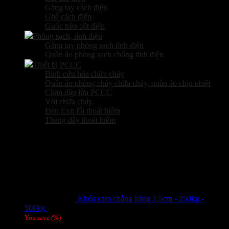
Găng tay cách điện
Ghế cách điện
Guốc trèo cột điện
Phòng sạch, tĩnh điện
Găng tay phòng sạch tĩnh điện
Quần áo phòng sạch chống tĩnh điện
Thiết bị PCCC
Bình cứu hỏa chữa cháy
Quần áo phòng cháy chữa cháy, quần áo chịu nhiệt
Chăn dập lửa PCCC
Vòi chữa cháy
Đèn Exit lối thoát hiểm
Thang dây thoát hiểm
Sản phẩm hot
Khóa cam chằng hàng 2.5cm - 250kg -
500kg
Giá liên hệ
You save
(
%)