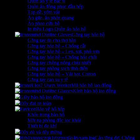
Quần áo y tế bác sĩ
Quần áo đồng phục đầu bếp
Tạp dề, yếm vải
Áo gile, áo phản quang
Áo phao cứu hộ
In thêu Logo Quần áo bảo hộ
Găng tay bảo hộ
Găng tay da cho thợ hàn
Găng tay bảo hộ – Chống cắt
Găng tay bảo hộ – Len, sợi, phủ sơn
Găng tay bảo hộ – Chống hóa chất
Găng tay chống nóng chịu nhiệt
Găng tay phòng sạch tĩnh điện
Găng tay bảo hộ – Vải bạt, Cotton
Găng tay cao su y tế
Mũ bảo hộ lao động
Kính bảo hộ lao động
Giày bảo hộ lao động
Dây đai an toàn
Bảo vệ hô hấp
Khẩu trang bảo hộ
Mặt nạ phòng độc lọc khói
Thiết bị đo khí
Dây dù và dây thừng
Cảo tăng đơ, Chằng