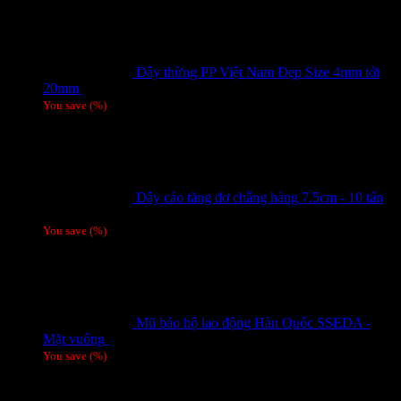
Dây thừng PP Việt Nam Đẹp Size 4mm tới
20mm
Giá liên hệ
You save
(
%)
Dây cảo tăng đơ chằng hàng 7.5cm - 10 tấn
Giá liên hệ
You save
(
%)
Mũ bảo hộ lao động Hàn Quốc SSEDA -
Mặt vuông
125,000
₫
You save
(
%)