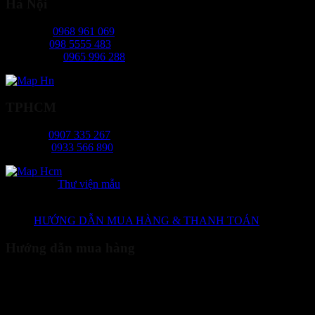
Hà Nội
Ms Ngọc:
0968 961 069
Mr Hiếu:
098 5555 483
Ms Phương:
0965 996 288
TPHCM
Ms Tâm:
0907 335 267
Mr Long:
0933 566 890
Danh mục:
Thư viện mẫu
HƯỚNG DẪN MUA HÀNG & THANH TOÁN
Hướng dẫn mua hàng
Quý khách truy cập website của chúng tôi xem sản phẩm và lựa
chọn sản phẩm cần mua. - Nhấn nút "Thêm vào giỏ hàng" để đưa
sản phẩm vào giỏ hàng. - Sau khi đã hoàn tất việc chọn hàng, quý
khách vào giỏ hàng để xem (biểu tượng giỏ hàng ngoài cùng bên