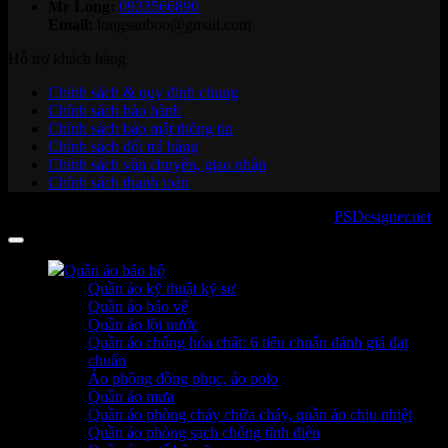
Mr Long:
0933566890
Email:
longsanboo@gmail.com
Hỗ trợ khách hàng
Chính sách & quy định chung
Chính sách bảo hành
Chính sách bảo mật thông tin
Chính sách đổi trả hàng
Chính sách vận chuyển, giao nhận
Chính sách thanh toán
Copyright 2026 ©
sanboo.com.vn
. Developed by
PSDesigner.net
Quần áo bảo hộ
Quần áo kỹ thuật kỹ sư
Quần áo bảo vệ
Quần áo lội nước
Quần áo chống hóa chất: 6 tiêu chuẩn đánh giá đạt
chuẩn
Áo phông đồng phục, áo polo
Quần áo mưa
Quần áo phòng cháy chữa cháy, quần áo chịu nhiệt
Quần áo phòng sạch chống tĩnh điện