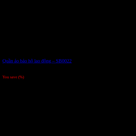
Quần áo bảo hộ lao động – SB0022
Giá liên hệ
You save
(
%)
Order