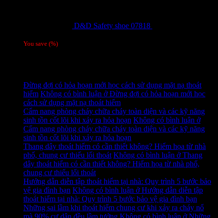
D&D Safety shoe 07818
810,000
₫
Giá gốc
là: 810,000 ₫.
780,000
₫
Giá hiện tại là: 780,000 ₫.
/ 1 đôi
You save
(
%)
Tag
Tin tức mới
Đừng đợi có hỏa hoạn mới học cách sử dụng mặt nạ thoát
hiểm
Không có bình luận
ở Đừng đợi có hỏa hoạn mới học
cách sử dụng mặt nạ thoát hiểm
Cẩm nang phòng cháy chữa cháy toàn diện và các kỹ năng
sinh tồn cốt lõi khi xảy ra hỏa hoạn
Không có bình luận
ở
Cẩm nang phòng cháy chữa cháy toàn diện và các kỹ năng
sinh tồn cốt lõi khi xảy ra hỏa hoạn
Thang dây thoát hiểm có cần thiết không? Hiểm họa từ nhà
phố, chung cư thiếu lối thoát
Không có bình luận
ở Thang
dây thoát hiểm có cần thiết không? Hiểm họa từ nhà phố,
chung cư thiếu lối thoát
Hướng dẫn diễn tập thoát hiểm tại nhà: Quy trình 5 bước bảo
vệ gia đình bạn
Không có bình luận
ở Hướng dẫn diễn tập
thoát hiểm tại nhà: Quy trình 5 bước bảo vệ gia đình bạn
Những sai lầm khi thoát hiểm chung cư khi xảy ra cháy nổ
mà 90% cư dân đều lầm tưởng
Không có bình luận
ở Những