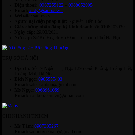
Điện thoại:
0967255122
–
0988652005
Email:
andy@sanboo.vn
Website:
sanboo.vn
Người đại diện pháp luật:
Nguyễn Tiến Lộc
Giấy chứng nhận đăng ký kinh doanh số:
0106203930
Ngày cấp:
29/03/2021
Nơi cấp:
Sở Kế Hoạch Và Đầu Tư Thành Phố Hà Nội
TRỤ SỞ HÀ NỘI
Địa chỉ:
Số 19 Ngách 11, Ngõ 1295 Giải Phóng, Hoàng Liệt,
Hoàng Mai, Hà Nội
Bích Ngọc:
0985555483
Email:
sales.sanboo@gmail.com
Ms Ngọc:
0968961069
Email:
sanboo.com.vn@gmail.com
CHI NHÁNH TPHCM
Ms Tâm:
0907335267
Email:
sanboovietnam@gmail.com