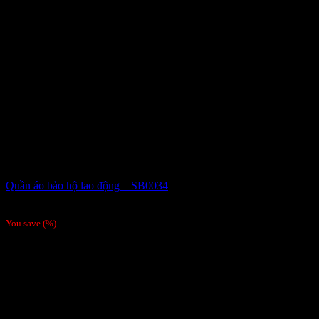
Quần áo bảo hộ lao động – SB0034
Giá liên hệ
You save
(
%)
Order