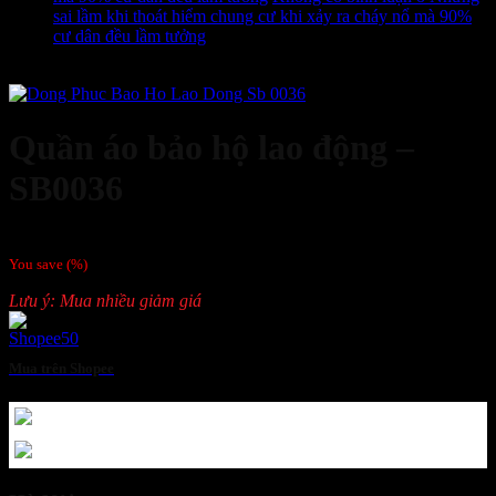
sai lầm khi thoát hiểm chung cư khi xảy ra cháy nổ mà 90%
cư dân đều lầm tưởng
Order
Quần áo bảo hộ lao động –
SB0036
Giá liên hệ
You save
(
%)
Lưu ý: Mua nhiều giảm giá
Mua trên Shopee