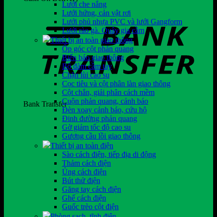
Lưới che nắng
Lưới hứng, cản vật rơi
Lưới phủ nhựa PVC và lưới Gangform
Lưới rào gà. Quây gia cầm
Thiết bị an toàn giao thông
Ốp góc cột phản quang
Biển báo giao thông
Bộ đàm cầm tay
Chặn lùi cao su
Cọc tiêu và cột phân làn giao thông
Cột chắn, giải phân cách mềm
Cuộn phản quang, cảnh báo
Bank Transfer
Đèn xoay cảnh báo, cứu hộ
Đinh đường phản quang
Gờ giảm tốc độ cao su
Gương cầu lồi giao thông
Thiết bị an toàn điện
Sào cách điện, tiếp địa di động
Thảm cách điện
Ủng cách điện
Bút thử điện
Găng tay cách điện
Ghế cách điện
Guốc trèo cột điện
Phòng sạch, tĩnh điện