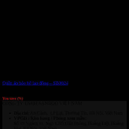
Quần áo bảo hộ lao động – SB0024
Giá liên hệ
You save
(
%)
CÔNG TY TNHH SANBOO VIỆT NAM
Địa chỉ:
An Cảnh, Lê Lợi, Thường Tín, Hà Nội, Việt Nam
VPGD / Kho hàng / Phòng xem mẫu:
Số 19 Ngách 11, Ngõ 1295 Giải Phóng, Hoàng Liệt, Hoàng
Mai, Hà Nội, Việt Nam.