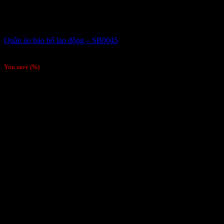
Quần áo bảo hộ lao động – SB0045
Giá liên hệ
You save
(
%)
Order