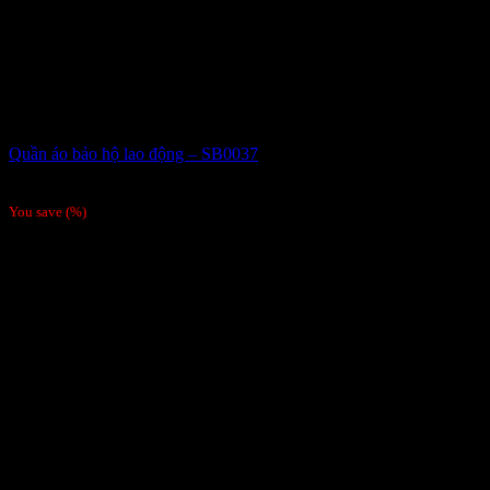
Quần áo bảo hộ lao động – SB0037
Giá liên hệ
You save
(
%)
Order