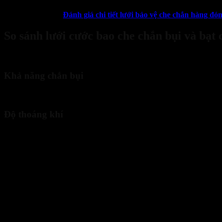
Xem thêm:
Đánh giá chi tiết lưới bảo vệ che chắn hàng đón
So sánh lưới cước bao che chắn bụi và bạt 
Để giúp bạn có cái nhìn toàn diện hơn, dưới đây là sự
so sánh lưới c
Khả năng chắn bụi
Bạt che chắn công trình với bề mặt kín hoàn toàn có khả năng chắn bụi
Độ thoáng khí
Lưới cước có cấu trúc mắt lưới nên độ thoáng khí cao hơn nhiều so vớ