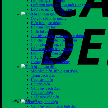
Lưới hứng, cản vật rơi
Lưới phủ nhựa PVC và lưới Gangform
Lưới rào gà. Quây gia cầm
Thiết bị an toàn giao thông
Ốp góc cột phản quang
Biển báo giao thông
Bộ đàm cầm tay
Chặn lùi cao su
Cọc tiêu và cột phân làn giao thông
Cột chắn, giải phân cách mềm
Cuộn phản quang, cảnh báo
Đèn xoay cảnh báo, cứu hộ
Đinh đường phản quang
Gờ giảm tốc độ cao su
Gương cầu lồi giao thông
Thiết bị an toàn điện
Sào cách điện, tiếp địa di động
Thảm cách điện
Ủng cách điện
Bút thử điện
Găng tay cách điện
Ghế cách điện
Guốc trèo cột điện
Cash On Delivery
Phòng sạch, tĩnh điện
Găng tay phòng sạch tĩnh điện