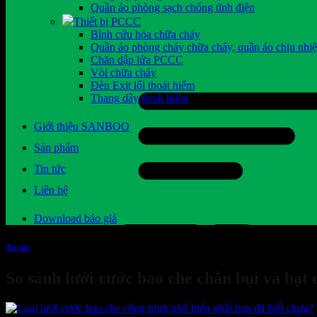
Quần áo phòng sạch chống tĩnh điện
Thiết bị PCCC
Bình cứu hỏa chữa cháy
Quần áo phòng cháy chữa cháy, quần áo chịu nhiệ
Chăn dập lửa PCCC
Vòi chữa cháy
Đèn Exit lối thoát hiểm
Thang dây thoát hiểm
Giới thiệu SANBOO
Sản phẩm
Tin tức
Liên hệ
Download báo giá
Tin tức
So sánh lưới cước bao che chắn bụi và bạt 