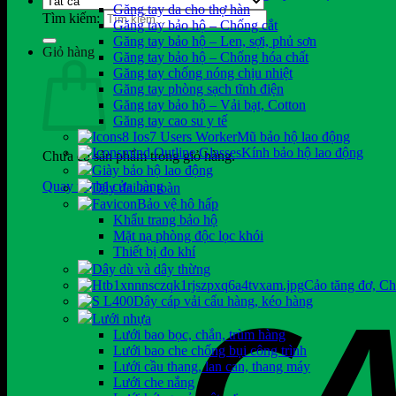
Găng tay da cho thợ hàn
Tìm kiếm:
Găng tay bảo hộ – Chống cắt
Găng tay bảo hộ – Len, sợi, phủ sơn
Giỏ hàng
Găng tay bảo hộ – Chống hóa chất
Găng tay chống nóng chịu nhiệt
Găng tay phòng sạch tĩnh điện
Găng tay bảo hộ – Vải bạt, Cotton
Găng tay cao su y tế
Mũ bảo hộ lao động
Kính bảo hộ lao động
Chưa có sản phẩm trong giỏ hàng.
Giày bảo hộ lao động
Quay trở lại cửa hàng
Dây đai an toàn
Bảo vệ hô hấp
Khẩu trang bảo hộ
Mặt nạ phòng độc lọc khói
Thiết bị đo khí
Dây dù và dây thừng
Cảo tăng đơ, C
Dây cáp vải cẩu hàng, kéo hàng
Lưới nhựa
Lưới bao bọc, chắn, trùm hàng
Lưới bao che chống bụi công trình
Lưới cầu thang, lan can, thang máy
Lưới che nắng