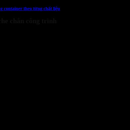
g container theo từng chất liệu
che chắn công trình
ước bao che chắn bụi và bạt che chắn công trình
trên các khía cạnh 
 tốt hơn so với lưới cước, đặc biệt là bụi mịn. Lưới cước vẫn có thể c
i bạt. Điều này giúp không gian bên trong thông thoáng, giảm nguy cơ t