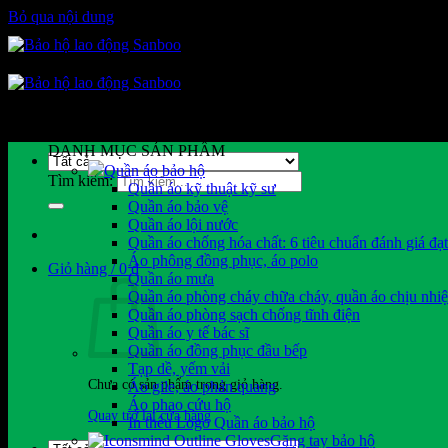
Bỏ qua nội dung
DANH MỤC SẢN PHẨM
Quần áo bảo hộ
Tìm kiếm:
Quần áo kỹ thuật kỹ sư
Quần áo bảo vệ
Quần áo lội nước
Quần áo chống hóa chất: 6 tiêu chuẩn đánh giá đạ
Áo phông đồng phục, áo polo
Giỏ hàng /
0
₫
Quần áo mưa
Quần áo phòng cháy chữa cháy, quần áo chịu nhiệ
Quần áo phòng sạch chống tĩnh điện
Quần áo y tế bác sĩ
Quần áo đồng phục đầu bếp
Tạp dề, yếm vải
Chưa có sản phẩm trong giỏ hàng.
Áo gile, áo phản quang
Áo phao cứu hộ
Quay trở lại cửa hàng
In thêu Logo Quần áo bảo hộ
Găng tay bảo hộ