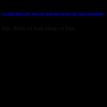
17
Th4
So sánh lưới cước bao che chắn bụi và bạt che chắn công trình
là
điểm riêng biệt, phù hợp với các yêu cầu và điều kiện thi công khác n
Đặc điểm và tính năng cơ bản
Bank Transfer
Để có cái nhìn rõ ràng về sự khác biệt giữa hai loại vật liệu này, chú