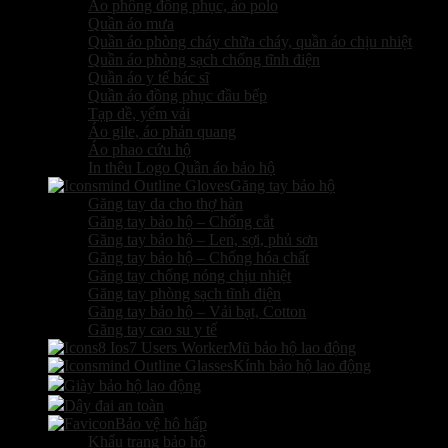
Áo phông đồng phục, áo polo
Quần áo mưa
Quần áo phòng cháy chữa cháy, quần áo chịu nhiệt
Quần áo phòng sạch chống tĩnh điện
Quần áo y tế bác sĩ
Quần áo đồng phục đầu bếp
Tạp dề, yếm vải
Áo gile, áo phản quang
Áo phao cứu hộ
In thêu Logo Quần áo bảo hộ
Găng tay bảo hộ
Găng tay da cho thợ hàn
Găng tay bảo hộ – Chống cắt
Găng tay bảo hộ – Len, sợi, phủ sơn
Găng tay bảo hộ – Chống hóa chất
Găng tay chống nóng chịu nhiệt
Găng tay phòng sạch tĩnh điện
Găng tay bảo hộ – Vải bạt, Cotton
Găng tay cao su y tế
Mũ bảo hộ lao động
Kính bảo hộ lao động
Giày bảo hộ lao động
Dây đai an toàn
Bảo vệ hô hấp
Khẩu trang bảo hộ