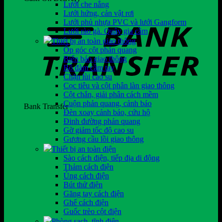
Lưới che nắng
Lưới hứng, cản vật rơi
Lưới phủ nhựa PVC và lưới Gangform
Lưới rào gà. Quây gia cầm
Thiết bị an toàn giao thông
Ốp góc cột phản quang
Biển báo giao thông
Bộ đàm cầm tay
Chặn lùi cao su
Cọc tiêu và cột phân làn giao thông
Cột chắn, giải phân cách mềm
Cuộn phản quang, cảnh báo
Bank Transfer
Đèn xoay cảnh báo, cứu hộ
Đinh đường phản quang
Gờ giảm tốc độ cao su
Gương cầu lồi giao thông
Thiết bị an toàn điện
Sào cách điện, tiếp địa di động
Thảm cách điện
Ủng cách điện
Bút thử điện
Găng tay cách điện
Ghế cách điện
Guốc trèo cột điện
Phòng sạch, tĩnh điện