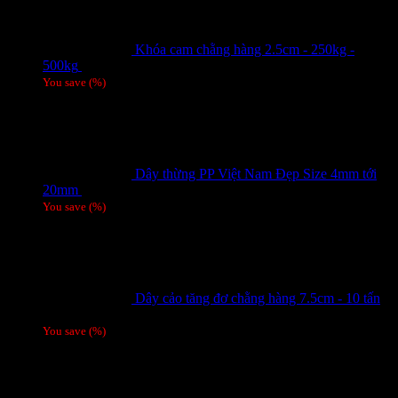
Khóa cam chằng hàng 2.5cm - 250kg -
500kg
Giá liên hệ
You save
(
%)
Dây thừng PP Việt Nam Đẹp Size 4mm tới
20mm
Giá liên hệ
You save
(
%)
Dây cảo tăng đơ chằng hàng 7.5cm - 10 tấn
Giá liên hệ
You save
(
%)