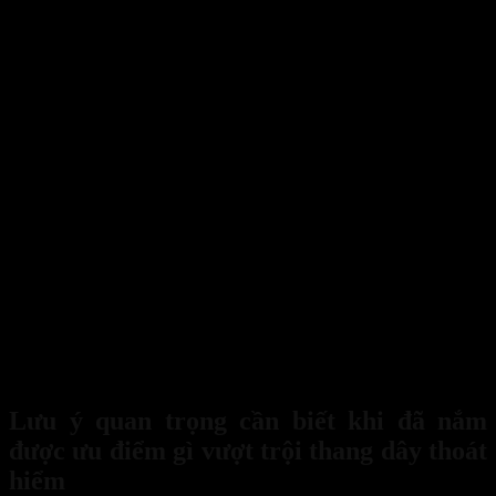
Độ bền cao chính là lời giải cho câu hỏi ưu điểm gì vượt trội 
Lưu ý quan trọng cần biết khi đã nắm
được ưu điểm gì vượt trội thang dây thoát
hiểm