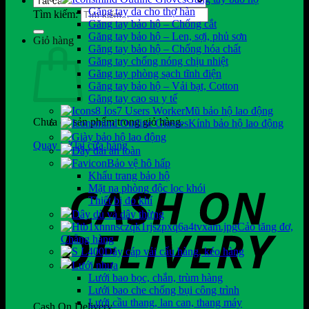
Găng tay da cho thợ hàn
Tìm kiếm:
Găng tay bảo hộ – Chống cắt
Găng tay bảo hộ – Len, sợi, phủ sơn
Giỏ hàng
Găng tay bảo hộ – Chống hóa chất
Găng tay chống nóng chịu nhiệt
Găng tay phòng sạch tĩnh điện
Găng tay bảo hộ – Vải bạt, Cotton
Găng tay cao su y tế
Mũ bảo hộ lao động
Chưa có sản phẩm trong giỏ hàng.
Kính bảo hộ lao động
Giày bảo hộ lao động
Quay trở lại cửa hàng
Dây đai an toàn
Bảo vệ hô hấp
Khẩu trang bảo hộ
Mặt nạ phòng độc lọc khói
Thiết bị đo khí
Dây dù và dây thừng
Cảo tăng đơ,
Chằng hàng
Dây cáp vải cẩu hàng, kéo hàng
Lưới nhựa
Lưới bao bọc, chắn, trùm hàng
Lưới bao che chống bụi công trình
Lưới cầu thang, lan can, thang máy
Cash On Delivery