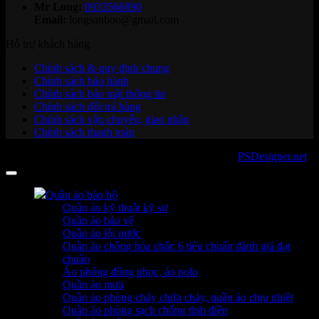
Mr Long:
0933566890
Email:
longsanboo@gmail.com
Hỗ trợ khách hàng
Chính sách & quy định chung
Chính sách bảo hành
Chính sách bảo mật thông tin
Chính sách đổi trả hàng
Chính sách vận chuyển, giao nhận
Chính sách thanh toán
Copyright 2026 ©
sanboo.com.vn
. Developed by
PSDesigner.net
Quần áo bảo hộ
Quần áo kỹ thuật kỹ sư
Quần áo bảo vệ
Quần áo lội nước
Quần áo chống hóa chất: 6 tiêu chuẩn đánh giá đạt
chuẩn
Áo phông đồng phục, áo polo
Quần áo mưa
Quần áo phòng cháy chữa cháy, quần áo chịu nhiệt
Quần áo phòng sạch chống tĩnh điện