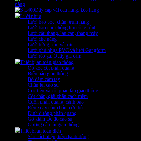
hàng
Dây cáp vải cẩu hàng, kéo hàng
Lưới nhựa
Lưới bao bọc, chắn, trùm hàng
Lưới bao che chống bụi công trình
Lưới cầu thang, lan can, thang máy
Lưới che nắng
Lưới hứng, cản vật rơi
Lưới phủ nhựa PVC và lưới Gangform
Lưới rào gà. Quây gia cầm
Thiết bị an toàn giao thông
Ốp góc cột phản quang
Biển báo giao thông
Bộ đàm cầm tay
Chặn lùi cao su
Cọc tiêu và cột phân làn giao thông
Cột chắn, giải phân cách mềm
Cuộn phản quang, cảnh báo
Đèn xoay cảnh báo, cứu hộ
Đinh đường phản quang
Gờ giảm tốc độ cao su
Gương cầu lồi giao thông
Thiết bị an toàn điện
Sào cách điện, tiếp địa di động