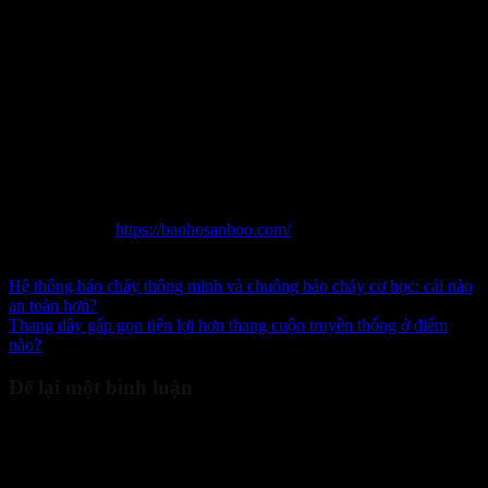
và có nhiều kích thước phù hợp cho mọi công trình. Do đó, sau khi
tìm hiểu
ưu điểm gì vượt trội thang dây thoát hiểm,
liên hệ ngay
với Bảo Hộ Sanboo để được tư vấn chi tiết và sở hữu thang dây
thoát hiểm chất lượng, giúp bạn yên tâm hơn trước mọi rủi ro bất
ngờ.
Thông tin liên hệ:
Địa chỉ: Số 19 Ngách 11, Ngõ 1295 Giải Phóng, Hoàng Liệt,
Hoàng Mai, Hà Nội
Điện thoại: 0965 996 288
Website:
https://baohosanboo.com/
Email: sales.sanboo@gmail.com
Hệ thống báo cháy thông minh và chuông báo cháy cơ học: cái nào
an toàn hơn?
Thang dây gấp gọn tiện lợi hơn thang cuộn truyền thống ở điểm
nào?
Để lại một bình luận
Email của bạn sẽ không được hiển thị công khai.
Các trường bắt
buộc được đánh dấu
*
Bình luận
*