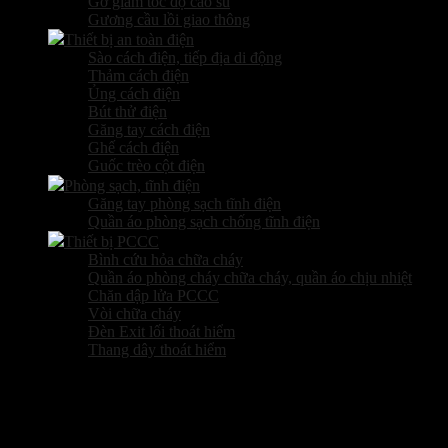
Gờ giảm tốc độ cao su
Gương cầu lồi giao thông
Thiết bị an toàn điện
Sào cách điện, tiếp địa di động
Thảm cách điện
Ủng cách điện
Bút thử điện
Găng tay cách điện
Ghế cách điện
Guốc trèo cột điện
Phòng sạch, tĩnh điện
Găng tay phòng sạch tĩnh điện
Quần áo phòng sạch chống tĩnh điện
Thiết bị PCCC
Bình cứu hỏa chữa cháy
Quần áo phòng cháy chữa cháy, quần áo chịu nhiệt
Chăn dập lửa PCCC
Vòi chữa cháy
Đèn Exit lối thoát hiểm
Thang dây thoát hiểm
Sản phẩm hot