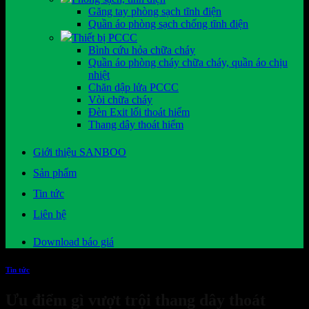
Găng tay phòng sạch tĩnh điện
Quần áo phòng sạch chống tĩnh điện
Thiết bị PCCC
Bình cứu hỏa chữa cháy
Quần áo phòng cháy chữa cháy, quần áo chịu
nhiệt
Chăn dập lửa PCCC
Vòi chữa cháy
Đèn Exit lối thoát hiểm
Thang dây thoát hiểm
Giới thiệu SANBOO
Sản phẩm
Tin tức
Liên hệ
Download báo giá
Tin tức
Ưu điểm gì vượt trội thang dây thoát