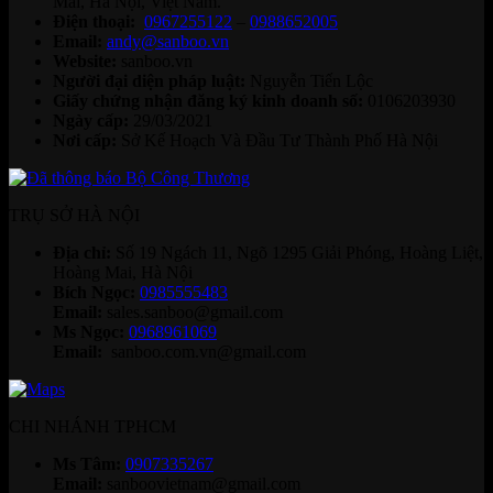
Mai, Hà Nội, Việt Nam.
Điện thoại:
0967255122
–
0988652005
Email:
andy@sanboo.vn
Website:
sanboo.vn
Người đại diện pháp luật:
Nguyễn Tiến Lộc
Giấy chứng nhận đăng ký kinh doanh số:
0106203930
Ngày cấp:
29/03/2021
Nơi cấp:
Sở Kế Hoạch Và Đầu Tư Thành Phố Hà Nội
TRỤ SỞ HÀ NỘI
Địa chỉ:
Số 19 Ngách 11, Ngõ 1295 Giải Phóng, Hoàng Liệt,
Hoàng Mai, Hà Nội
Bích Ngọc:
0985555483
Email:
sales.sanboo@gmail.com
Ms Ngọc:
0968961069
Email:
sanboo.com.vn@gmail.com
CHI NHÁNH TPHCM
Ms Tâm:
0907335267
Email:
sanboovietnam@gmail.com