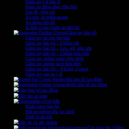
Quần áo y tế bác sĩ
Quần áo đồng phục đầu bếp
Tạp dề, yếm vải
Áo gile, áo phản quang
Áo phao cứu hộ
In thêu Logo Quần áo bảo hộ
Găng tay bảo hộ
Găng tay da cho thợ hàn
Găng tay bảo hộ – Chống cắt
Găng tay bảo hộ – Len, sợi, phủ sơn
Găng tay bảo hộ – Chống hóa chất
Găng tay chống nóng chịu nhiệt
Găng tay phòng sạch tĩnh điện
Găng tay bảo hộ – Vải bạt, Cotton
Găng tay cao su y tế
Mũ bảo hộ lao động
Kính bảo hộ lao động
Giày bảo hộ lao động
Dây đai an toàn
Bảo vệ hô hấp
Khẩu trang bảo hộ
Mặt nạ phòng độc lọc khói
Thiết bị đo khí
Dây dù và dây thừng
Cảo tăng đơ, Chằng