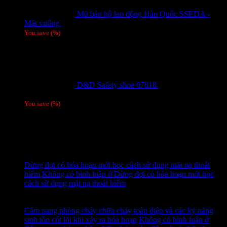
Mũ bảo hộ lao động Hàn Quốc SSEDA -
Mặt vuông
125,000
₫
You save
(
%)
D&D Safety shoe 07818
810,000
₫
Giá gốc
là: 810,000 ₫.
780,000
₫
Giá hiện tại là: 780,000 ₫.
/ 1 đôi
You save
(
%)
Tags
Tin tức mới
15
Th7
Đừng đợi có hỏa hoạn mới học cách sử dụng mặt nạ thoát
hiểm
Không có bình luận
ở Đừng đợi có hỏa hoạn mới học
cách sử dụng mặt nạ thoát hiểm
14
Th7
Cẩm nang phòng cháy chữa cháy toàn diện và các kỹ năng
sinh tồn cốt lõi khi xảy ra hỏa hoạn
Không có bình luận
ở