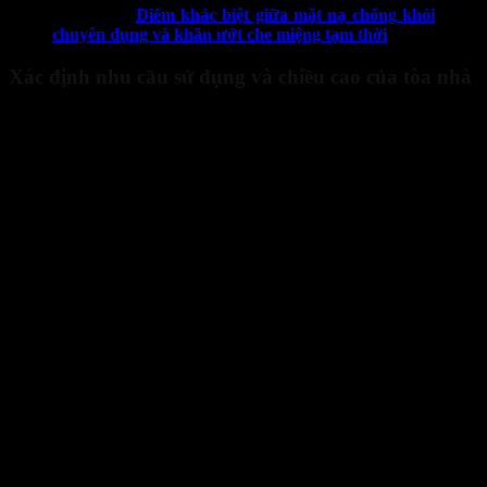
Xem thêm:
Điểm khác biệt giữa mặt nạ chống khói
chuyên dụng và khăn ướt che miệng tạm thời
Xác định nhu cầu sử dụng và chiều cao của tòa nhà
Thang dây thoát hiểm có nhiều loại, với chiều dài và trọng tải khác
nhau. Bạn cần xác định rõ nhu cầu của mình để lựa chọn sản phẩm
phù hợp.
Chiều cao tầng: Thang dây phải có chiều dài đủ để từ cửa sổ
hoặc ban công tầng bạn đang ở chạm tới mặt đất hoặc một
tầng thấp hơn an toàn. Ví dụ, nếu bạn ở tầng 10, thang dây
phải có chiều dài ít nhất 30m để đảm bảo an toàn.
Số lượng người sử dụng: Một số loại thang dây được thiết kế
để sử dụng cá nhân và cũng có loại có thể chịu được trọng tải
lớn hơn, phù hợp khi thoát hiểm của nhiều người cùng lúc.
Nếu gia đình bạn có nhiều thành viên, bạn nên ưu tiên các
loại thang dây có độ bền và tải trọng cao.