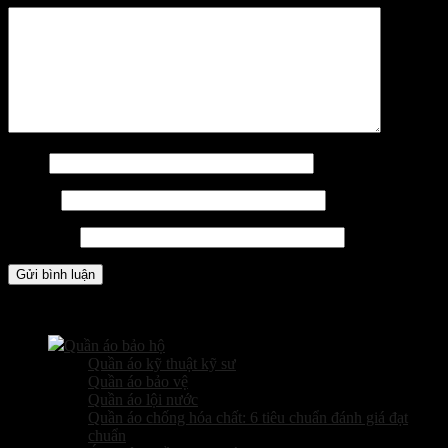
Tên
*
Email
*
Trang web
Các sản phẩm kinh doanh
Quần áo bảo hộ
Quần áo kỹ thuật kỹ sư
Quần áo bảo vệ
Quần áo lội nước
Quần áo chống hóa chất: 6 tiêu chuẩn đánh giá đạt
chuẩn