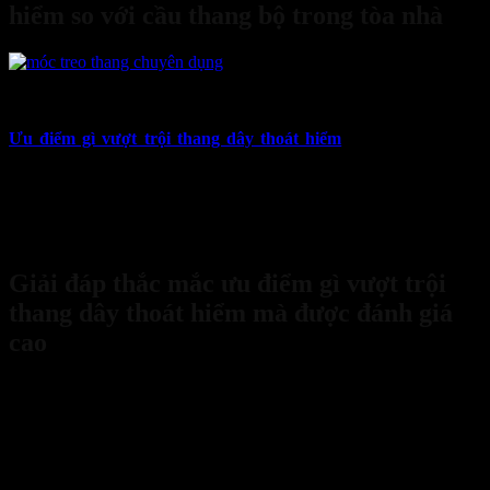
hiểm so với cầu thang bộ trong tòa nhà
08
Th9
Ưu điểm gì vượt trội thang dây thoát hiểm
là vấn đề được rất
nhiều người quan tâm, đặc biệt trong bối cảnh các tòa nhà cao tầng
ngày càng nhiều. Khi xảy ra sự cố như cháy nổ, chập điện, cầu
thang bộ vốn được coi là lối thoát chính nhưng đôi khi lại không
đảm bảo an toàn tuyệt đối. Bài viết này sẽ phân tích chi tiết để bạn
hiểu rõ ưu điểm gì vượt trội thang dây thoát hiểm mang lại.
Giải đáp thắc mắc ưu điểm gì vượt trội
thang dây thoát hiểm mà được đánh giá
cao
Ưu điểm gì vượt trội thang dây thoát hiểm mang lại để đáng tin
cậy đến vậy?
Nếu như cầu thang bộ hay thang máy thường bị tê
liệt trong các sự cố, thì thang dây lại chứng minh được sự linh hoạt
và hiệu quả cao. Những đặc điểm nổi bật dưới đây chính là lý do
khiến sản phẩm này ngày càng được nhiều gia đình và cơ quan lựa
chọn: