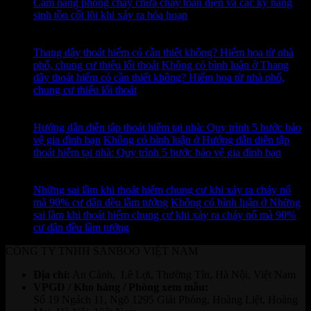
Cẩm nang phòng cháy chữa cháy toàn diện và các kỹ năng
sinh tồn cốt lõi khi xảy ra hỏa hoạn
13
Th7
Thang dây thoát hiểm có cần thiết không? Hiểm họa từ nhà
phố, chung cư thiếu lối thoát
Không có bình luận
ở Thang
dây thoát hiểm có cần thiết không? Hiểm họa từ nhà phố,
chung cư thiếu lối thoát
12
Th7
Hướng dẫn diễn tập thoát hiểm tại nhà: Quy trình 5 bước bảo
vệ gia đình bạn
Không có bình luận
ở Hướng dẫn diễn tập
thoát hiểm tại nhà: Quy trình 5 bước bảo vệ gia đình bạn
11
Th7
Những sai lầm khi thoát hiểm chung cư khi xảy ra cháy nổ
mà 90% cư dân đều lầm tưởng
Không có bình luận
ở Những
sai lầm khi thoát hiểm chung cư khi xảy ra cháy nổ mà 90%
cư dân đều lầm tưởng
CÔNG TY TNHH SANBOO VIỆT NAM
Địa chỉ:
An Cảnh, Lê Lợi, Thường Tín, Hà Nội, Việt Nam
VPGD / Kho hàng / Phòng xem mẫu:
Số 19 Ngách 11, Ngõ 1295 Giải Phóng, Hoàng Liệt, Hoàng