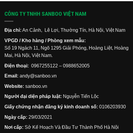
xảy
phố,
nhà:
lầm
ra
chung
Quy
khi
hỏa
cư
trình
thoát
CÔNG TY TNHH SANBOO VIỆT NAM
hoạn
thiếu
5
hiểm
lối
bước
chung
thoát
bảo
cư
vệ
khi
gia
xảy
Địa chỉ:
An Cảnh, Lê Lợi, Thường Tín, Hà Nội, Việt Nam
đình
ra
bạn
cháy
VPGD / Kho hàng / Phòng xem mẫu:
nổ
mà
Số 19 Ngách 11, Ngõ 1295 Giải Phóng, Hoàng Liệt, Hoàng
90%
cư
Mai, Hà Nội, Việt Nam.
dân
đều
lầm
Điện thoại:
0967255122
–
0988652005
tưởng
Email:
andy@sanboo.vn
Website:
sanboo.vn
Người đại diện pháp luật:
Nguyễn Tiến Lộc
Giấy chứng nhận đăng ký kinh doanh số:
0106203930
Ngày cấp:
29/03/2021
Nơi cấp:
Sở Kế Hoạch Và Đầu Tư Thành Phố Hà Nội