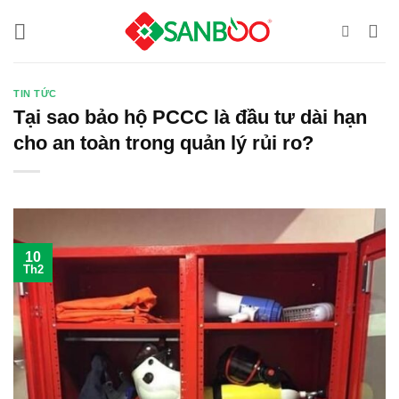
Bỏ
qua
nội
dung
TIN TỨC
Tại sao bảo hộ PCCC là đầu tư dài hạn
cho an toàn trong quản lý rủi ro?
10
Th2