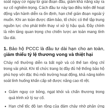
soát nguy cơ ngay từ giai đoạn đầu, giảm khả năng xảy ra
sự cố nghiêm trọng. Cách đầu tư này tạo điều kiện để hoạt
động vận hành diễn ra ổn định, hạn chế gián đoạn ngoài ý
muốn. Khi an toàn được đảm bảo, tổ chức có thể tập trung
nguồn lực cho phát triển thay vì xử lý hậu quả. Đây chính
là nền tảng quan trọng cho chiến lược an toàn mang tính
lâu dài.
1.
Bảo hộ PCCC là đầu tư dài hạn cho an toàn,
g
iảm thiểu tỷ lệ thương vong và thiệt hại
Cháy nổ thường diễn ra bất ngờ và có thể lan rộng chỉ
trong vài phút. Khi tổ chức trang bị đầy đủ hệ thống bảo hộ
phù hợp với đặc thù môi trường hoạt động, khả năng kiểm
soát tình huống khẩn cấp sẽ được nâng cao rõ rệt.
Giảm nguy cơ bỏng, ngạt khói và chấn thương trong
quá trình xử lý sự cố.
Hạn chế tốc độ lan rộng của đám cháy nhờ phản ứng