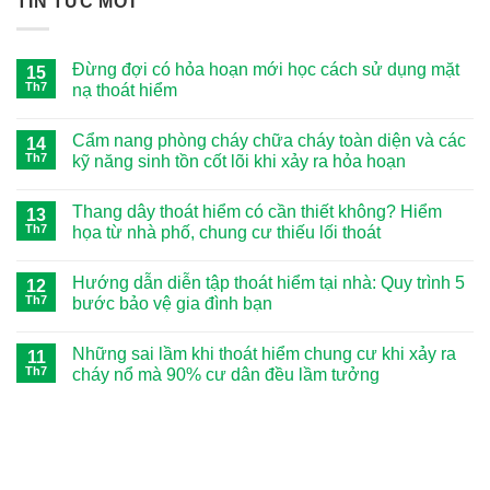
TIN TỨC MỚI
Đừng đợi có hỏa hoạn mới học cách sử dụng mặt
15
Th7
nạ thoát hiểm
Không
có
Cẩm nang phòng cháy chữa cháy toàn diện và các
14
bình
luận
Th7
kỹ năng sinh tồn cốt lõi khi xảy ra hỏa hoạn
ở
Đừng
Không
đợi
có
Thang dây thoát hiểm có cần thiết không? Hiểm
có
13
bình
hỏa
luận
Th7
họa từ nhà phố, chung cư thiếu lối thoát
hoạn
ở
mới
Cẩm
Không
học
nang
có
Hướng dẫn diễn tập thoát hiểm tại nhà: Quy trình 5
cách
phòng
12
bình
sử
cháy
luận
Th7
bước bảo vệ gia đình bạn
dụng
chữa
ở
mặt
cháy
Thang
Không
nạ
toàn
dây
có
Những sai lầm khi thoát hiểm chung cư khi xảy ra
thoát
diện
thoát
11
bình
hiểm
và
hiểm
luận
Th7
cháy nổ mà 90% cư dân đều lầm tưởng
các
có
ở
kỹ
cần
Hướng
Không
năng
thiết
dẫn
có
sinh
không?
diễn
bình
tồn
Hiểm
tập
luận
cốt
họa
thoát
ở
lõi
từ
hiểm
Những
khi
nhà
tại
sai