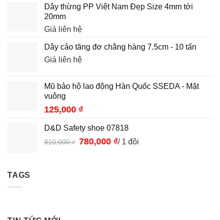
Dây thừng PP Việt Nam Đẹp Size 4mm tới
20mm
Giá liên hệ
Dây cảo tăng đơ chằng hàng 7.5cm - 10 tấn
Giá liên hệ
Mũ bảo hộ lao động Hàn Quốc SSEDA - Mặt
vuông
125,000
₫
D&D Safety shoe 07818
Giá
780,000
₫
Giá
/ 1 đôi
810,000
₫
gốc
hiện
là:
tại
810,000 ₫.
là:
TAGS
780,000 ₫.