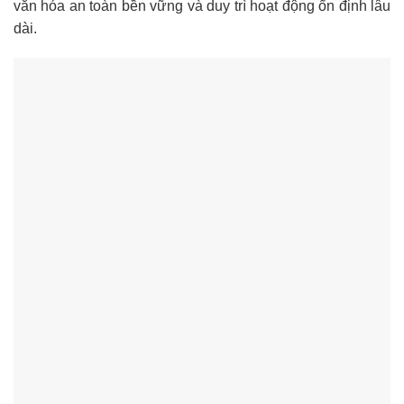
văn hóa an toàn bền vững và duy trì hoạt động ổn định lâu
dài.