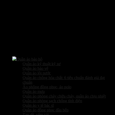
Các sản phẩm kinh doanh
Quần áo bảo hộ
Quần áo kỹ thuật kỹ sư
Quần áo bảo vệ
Quần áo lội nước
Quần áo chống hóa chất: 6 tiêu chuẩn đánh giá đạt
chuẩn
Áo phông đồng phục, áo polo
Quần áo mưa
Quần áo phòng cháy chữa cháy, quần áo chịu nhiệt
Quần áo phòng sạch chống tĩnh điện
Quần áo y tế bác sĩ
Quần áo đồng phục đầu bếp
Tạp dề, yếm vải