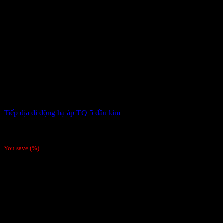
Tiếp địa di động hạ áp TQ 5 đầu kìm
2,679,000
₫
Giá gốc là: 2,679,000 ₫.
2,550,000
₫
Giá hiện tại là:
2,550,000 ₫.
/Bộ
You save
(
%)
-26%