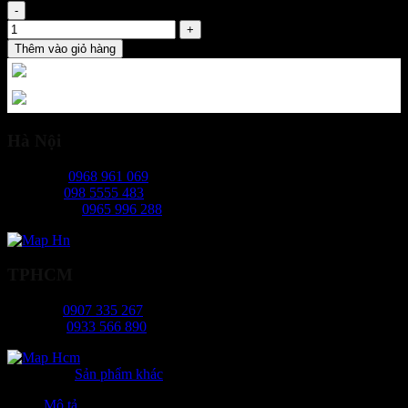
Bình chữa cháy xe đẩy MFTZL35 (ABC) số lượng
Thêm vào giỏ hàng
Hà Nội
Ms Ngọc:
0968 961 069
Mr Hiếu:
098 5555 483
Ms Phương:
0965 996 288
TPHCM
Ms Tâm:
0907 335 267
Mr Long:
0933 566 890
Danh mục:
Sản phẩm khác
Mô tả