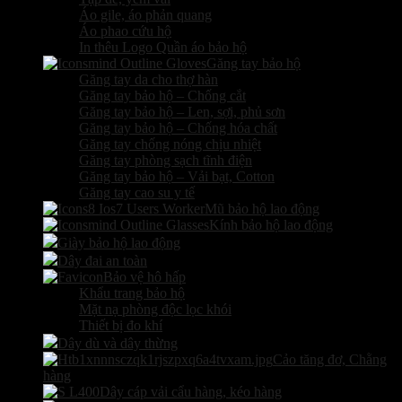
Áo gile, áo phản quang
Áo phao cứu hộ
In thêu Logo Quần áo bảo hộ
Găng tay bảo hộ
Găng tay da cho thợ hàn
Găng tay bảo hộ – Chống cắt
Găng tay bảo hộ – Len, sợi, phủ sơn
Găng tay bảo hộ – Chống hóa chất
Găng tay chống nóng chịu nhiệt
Găng tay phòng sạch tĩnh điện
Găng tay bảo hộ – Vải bạt, Cotton
Găng tay cao su y tế
Mũ bảo hộ lao động
Kính bảo hộ lao động
Giày bảo hộ lao động
Dây đai an toàn
Bảo vệ hô hấp
Khẩu trang bảo hộ
Mặt nạ phòng độc lọc khói
Thiết bị đo khí
Dây dù và dây thừng
Cảo tăng đơ, Chằng
hàng
Dây cáp vải cẩu hàng, kéo hàng