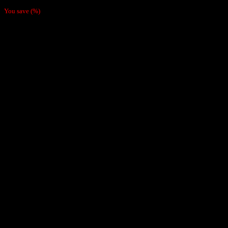
127,575
₫
Giá gốc là: 127,575 ₫.
94,500
₫
Giá hiện tại là: 94,500 ₫.
You save
(
%)