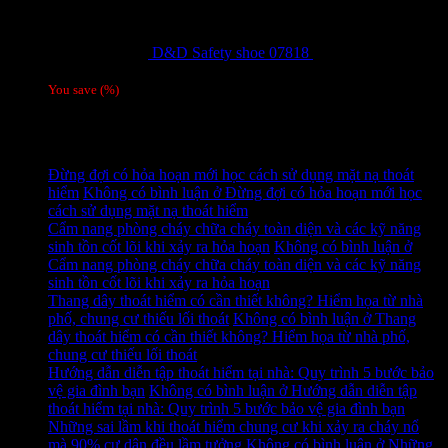
D&D Safety shoe 07818
810,000
₫
Giá gốc
là: 810,000 ₫.
780,000
₫
Giá hiện tại là: 780,000 ₫.
/ 1 đôi
You save
(
%)
Tag
Tin tức mới
Đừng đợi có hỏa hoạn mới học cách sử dụng mặt nạ thoát
hiểm
Không có bình luận
ở Đừng đợi có hỏa hoạn mới học
cách sử dụng mặt nạ thoát hiểm
Cẩm nang phòng cháy chữa cháy toàn diện và các kỹ năng
sinh tồn cốt lõi khi xảy ra hỏa hoạn
Không có bình luận
ở
Cẩm nang phòng cháy chữa cháy toàn diện và các kỹ năng
sinh tồn cốt lõi khi xảy ra hỏa hoạn
Thang dây thoát hiểm có cần thiết không? Hiểm họa từ nhà
phố, chung cư thiếu lối thoát
Không có bình luận
ở Thang
dây thoát hiểm có cần thiết không? Hiểm họa từ nhà phố,
chung cư thiếu lối thoát
Hướng dẫn diễn tập thoát hiểm tại nhà: Quy trình 5 bước bảo
vệ gia đình bạn
Không có bình luận
ở Hướng dẫn diễn tập
thoát hiểm tại nhà: Quy trình 5 bước bảo vệ gia đình bạn
Những sai lầm khi thoát hiểm chung cư khi xảy ra cháy nổ
mà 90% cư dân đều lầm tưởng
Không có bình luận
ở Những