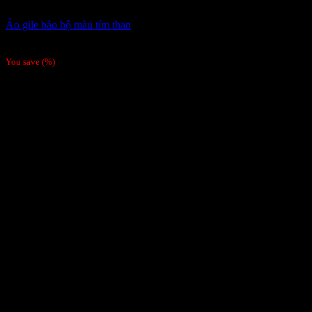
Áo gile bảo hộ màu tím than
75,000
₫
You save
(
%)
-26%