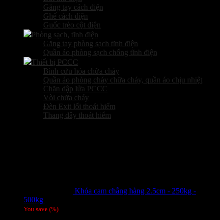
Găng tay cách điện
Ghế cách điện
Guốc trèo cột điện
Phòng sạch, tĩnh điện
Găng tay phòng sạch tĩnh điện
Quần áo phòng sạch chống tĩnh điện
Thiết bị PCCC
Bình cứu hỏa chữa cháy
Quần áo phòng cháy chữa cháy, quần áo chịu nhiệt
Chăn dập lửa PCCC
Vòi chữa cháy
Đèn Exit lối thoát hiểm
Thang dây thoát hiểm
Sản phẩm hot
Khóa cam chằng hàng 2.5cm - 250kg -
500kg
Giá liên hệ
You save
(
%)