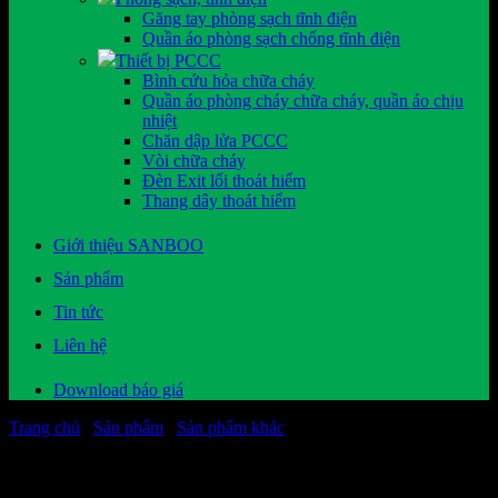
Găng tay phòng sạch tĩnh điện
Quần áo phòng sạch chống tĩnh điện
Thiết bị PCCC
Bình cứu hỏa chữa cháy
Quần áo phòng cháy chữa cháy, quần áo chịu
nhiệt
Chăn dập lửa PCCC
Vòi chữa cháy
Đèn Exit lối thoát hiểm
Thang dây thoát hiểm
Giới thiệu SANBOO
Sản phẩm
Tin tức
Liên hệ
Download báo giá
Trang chủ
/
Sản phẩm
/
Sản phẩm khác