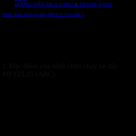
HƯỚNG DẪN MUA HÀNG & THANH TOÁN
Bình chữa cháy xe đẩy MFTZL35 (ABC)
là bình cứu hoả loại lớn
dạng bột ABC, được tích hợp thêm khung xe đẩy và bánh xe để dễ
dàng di chuyển.
Bình chữa cháy xe đẩy MFTZL35 (ABC)
được
ứng dụng và sử dụng rộng rãi ở những nơi có yêu cầu nghiêm ngặt
về PCCC nhờ khả năng chữa cháy đối với hầu hết các chất của bột
chữa cháy ABC. Hãy cùng Sanboo tìm hiểu thêm thông tin chi tiết
về
bình chữa cháy xe đẩy MFTZL35 (ABC)
qua bài viết dưới
đây nhé!
1. Đặc điểm của bình chữa cháy xe đẩy
MFTZL35 (ABC)
Bình chữa cháy xe đẩy MFTZL35 (ABC)
có trọng lượng bột
trong bình là 35kg, tổng trọng lượng bình là 45kg. Trọng lượng khá
nặng có thể gây khó khăn trong việc di chuyển và thao tác chữa
cháy, vì thế
bình chữa cháy xe đẩy MFTZL35 (ABC)
được tích
hợp thêm khung xe bằng sắt có bánh cao su để việc thao tác và sử
dụng được trở nên thuận tiện hơn.
Về cấu tạo
bình chữa cháy xe đẩy MFTZL35 (ABC)
có cấu tạo
giống với bình chữa cháy xe đẩy MFTZL35 (BC) và chỉ khác nhau
về thành phần bột chữa cháy bên trong. Đối với
bình chữa cháy xe