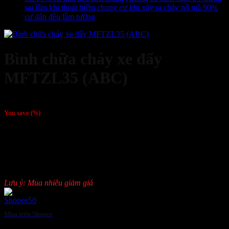
sai lầm khi thoát hiểm chung cư khi xảy ra cháy nổ mà 90%
cư dân đều lầm tưởng
Bình chữa cháy xe đẩy
MFTZL35 (ABC)
1,957,500
₫
You save
(
%)
Bình chữa cháy xe đẩy MFTZL35 (ABC)
Bột chữa cháy: ABC
Trọng lượng bột chữa cháy: 35kg
Có khung xe đẩy
Lưu ý: Mua nhiều giảm giá
Mua trên Shopee