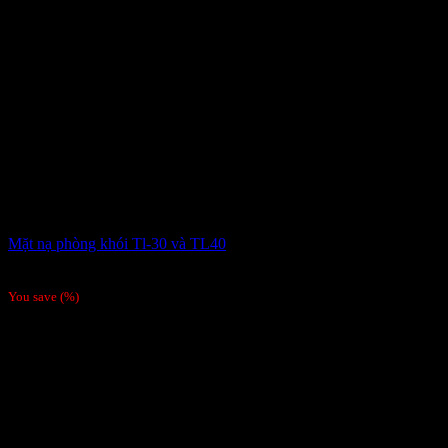
Mặt nạ phòng khói Tl-30 và TL40
Giá liên hệ
You save
(
%)
Còn Hàng