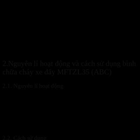
Bình chữa cháy xe đẩy MFTZL35 (ABC) linh hoạt, dập tắt nh
2.Nguyên lí hoạt động và cách sử dụng bình
chữa cháy xe đẩy MFTZL35 (ABC)
2.1. Nguyên lí hoạt động
Bình chữa cháy xe đẩy MFTZL35 (ABC)
có nguyên lí hoạt
động: Khi mở van bột chữa cháy ABC trong bình được phun ra
ngoài nhờ lực đẩy của khí N2 được bơm bên trong. Bột sẽ đi theo
hệ thống ống dẫn và đi ra ngoài. Khi phun vào đám cháy bột có tác
dụng kìm hãm phản ứng cháy và cách ly chất cháy tiếp xúc với oxi,
từ đó dẫn đến đám cháy bị dập tắt.
2.2. Cách sử dụng