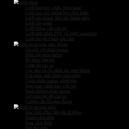
Lưới nhựa
Lưới bao bọc, chắn, trùm hàng
Lưới bao che chống bụi công trình
Lưới cầu thang, lan can, thang máy
Lưới che nắng
Lưới hứng, cản vật rơi
Lưới phủ nhựa PVC và lưới Gangform
Lưới rào gà. Quây gia cầm
Thiết bị an toàn giao thông
Ốp góc cột phản quang
Biển báo giao thông
Bộ đàm cầm tay
Chặn lùi cao su
Cọc tiêu và cột phân làn giao thông
Cột chắn, giải phân cách mềm
Cuộn phản quang, cảnh báo
Đèn xoay cảnh báo, cứu hộ
Đinh đường phản quang
Gờ giảm tốc độ cao su
Gương cầu lồi giao thông
Thiết bị an toàn điện
Sào cách điện, tiếp địa di động
Thảm cách điện
Ủng cách điện
Bút thử điện