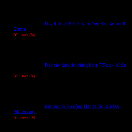
Dây thừng PP Việt Nam Đẹp Size 4mm tới
20mm
Giá liên hệ
You save
(
%)
Dây cảo tăng đơ chằng hàng 7.5cm - 10 tấn
Giá liên hệ
You save
(
%)
Mũ bảo hộ lao động Hàn Quốc SSEDA -
Mặt vuông
125,000
₫
You save
(
%)