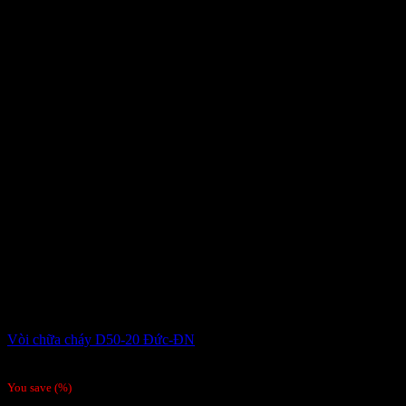
Vòi chữa cháy D50-20 Đức-ĐN
877,500
₫
You save
(
%)