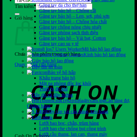
Găng tay da cho thợ hàn
Tìm kiếm:
Găng tay bảo hộ – Chống cắt
Găng tay bảo hộ – Len, sợi, phủ sơn
Giỏ hàng
Găng tay bảo hộ – Chống hóa chất
Găng tay chống nóng chịu nhiệt
Găng tay phòng sạch tĩnh điện
Găng tay bảo hộ – Vải bạt, Cotton
Găng tay cao su y tế
Mũ bảo hộ lao động
Chưa có sản phẩm trong giỏ hàng.
Kính bảo hộ lao động
Giày bảo hộ lao động
Quay trở lại cửa hàng
Dây đai an toàn
Bảo vệ hô hấp
Khẩu trang bảo hộ
Mặt nạ phòng độc lọc khói
Thiết bị đo khí
Dây dù và dây thừng
Cảo tăng đơ,
Chằng hàng
Dây cáp vải cẩu hàng, kéo hàng
Lưới nhựa
Lưới bao bọc, chắn, trùm hàng
Lưới bao che chống bụi công trình
Lưới cầu thang, lan can, thang máy
Cash On Delivery