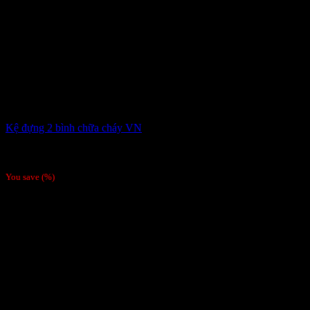
Kệ đựng 2 bình chữa cháy VN
145,000
₫
Giá gốc là: 145,000 ₫.
108,000
₫
Giá hiện tại là:
108,000 ₫.
You save
(
%)
-6%