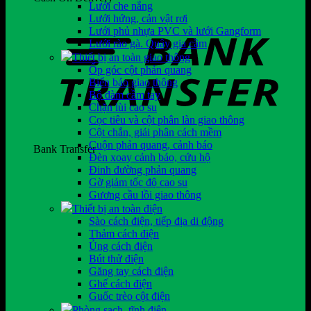
Lưới che nắng
Lưới hứng, cản vật rơi
Lưới phủ nhựa PVC và lưới Gangform
Lưới rào gà. Quây gia cầm
Thiết bị an toàn giao thông
Ốp góc cột phản quang
Biển báo giao thông
Bộ đàm cầm tay
Chặn lùi cao su
Cọc tiêu và cột phân làn giao thông
Cột chắn, giải phân cách mềm
Cuộn phản quang, cảnh báo
Bank Transfer
Đèn xoay cảnh báo, cứu hộ
Đinh đường phản quang
Gờ giảm tốc độ cao su
Gương cầu lồi giao thông
Thiết bị an toàn điện
Sào cách điện, tiếp địa di động
Thảm cách điện
Ủng cách điện
Bút thử điện
Găng tay cách điện
Ghế cách điện
Guốc trèo cột điện
Phòng sạch, tĩnh điện