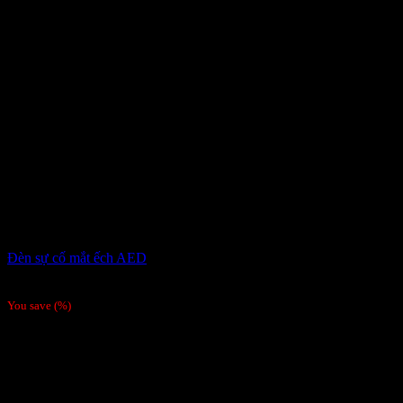
Đèn sự cố mắt ếch AED
80,000
₫
You save
(
%)
-5%