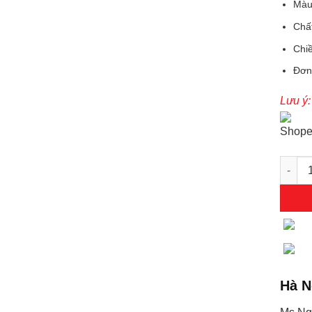
Màu 
Chất
Chiề
Đơn 
Lưu ý:
Bồ cào
Hà N