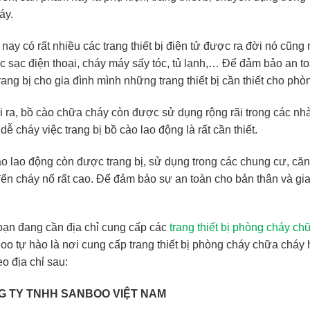
áy.
nay có rất nhiều các trang thiết bị điện tử được ra đời nó cũn
c sạc điện thoại, cháy máy sấy tóc, tủ lạnh,… Để đảm bảo an to
rang bị cho gia đình mình những trang thiết bị cần thiết cho p
 ra, bồ cào chữa cháy còn được sử dụng rộng rãi trong các nhà
dễ cháy việc trang bị bồ cào lao động là rất cần thiết.
o lao động còn được trang bị, sử dụng trong các chung cư, căn h
ến cháy nổ rất cao. Để đảm bảo sự an toàn cho bản thân và gia đ
.
ạn đang cần địa chỉ cung cấp các
trang thiết bị phòng cháy ch
o tự hào là nơi cung cấp trang thiết bị phòng cháy chữa cháy
heo địa chỉ sau:
G TY TNHH SANBOO VIỆT NAM