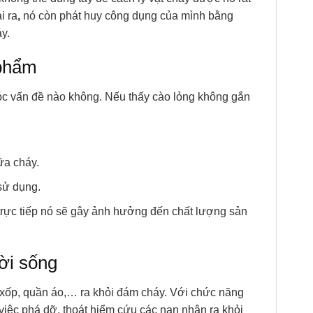
i ra
,
nó còn phát huy công dụng của mình bằng
y.
 phẩm
óc vấn đề nào không. Nếu thấy cào lỏng không gắn
ữa cháy.
sử dụng.
trực tiếp nó sẽ gây ảnh hưởng đến chất lượng sản
ời sống
, xốp, quần áo,… ra khỏi đám cháy. Với chức năng
 việc phá dỡ, thoát hiểm cứu các nạn nhân ra khỏi