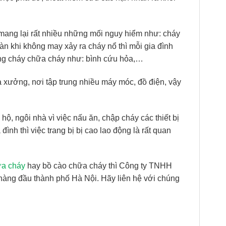
g mang lại rất nhiều những mối nguy hiểm như: cháy
àn khi không may xảy ra cháy nổ thì mỗi gia đình
hòng cháy chữa cháy như:
bình cứu hỏa,…
 xưởng, nơi tập trung nhiều máy móc, đồ điện, vậy
ộ, ngôi nhà vì việc nấu ăn, chập cháy các thiết bị
ình thì việc trang bị bị cao lao động là rất quan
ữa cháy
hay bồ cào chữa cháy thì Công ty TNHH
 hàng đầu thành phố Hà Nội. Hãy liên hệ với chúng