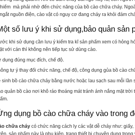
 hiểm mà phải nhờ đến chức năng của bồ cào chữa cháy.
Ngoà
ngắt nguồn điện, cào vật có nguy cơ đang cháy ra khỏi đám chá
Một số lưu ý khi sử dụng,bảo quản sản
ước khi sử dụng cần lưu ý kiểm tra kĩ sản phẩm xem có hỏng h
ặt với cán thì không nên tiếp tục sử dùng cào.
 dụng đúng mục đích, chế độ.
ông tự ý thay đổi chức năng, chế độ, công dụng gủa bồ cào ch
 sinh bồ cào chữa cháy bằng nước hoặc lau sạch sau mỗi lần 
o quản bồ cào nơi khô ráo thoáng mát tránh ánh nắng mặt trời 
ẩm.
Ứng dụng bồ cào chữa cháy vào trong đ
ào chữa cháy
có chức năng cách ly các vật dễ cháy như: giấy
rên, sản phẩm này là phụ kiện, trang thiết bị chuyên dụng trong