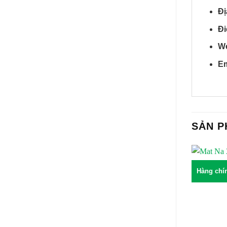
Đị
Đi
We
Em
SẢN 
Hàng chí