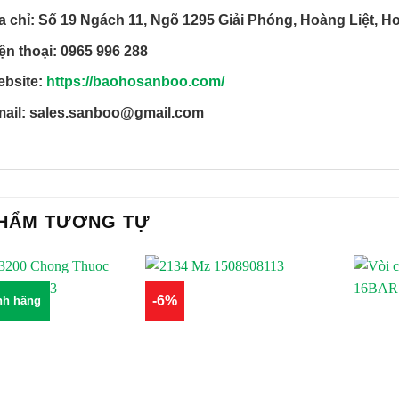
a chỉ: Số 19 Ngách 11, Ngõ 1295 Giải Phóng, Hoàng Liệt, H
ện thoại: 0965 996 288
bsite:
https://baohosanboo.com/
ail: sales.sanboo@gmail.com
PHẨM TƯƠNG TỰ
-6%
nh hãng