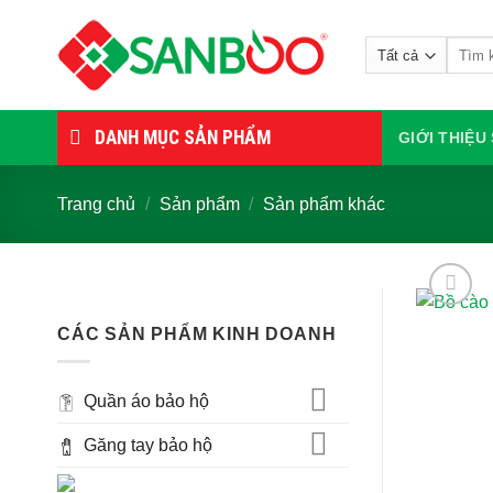
Bỏ
qua
Tìm
nội
kiếm:
dung
DANH MỤC SẢN PHẨM
GIỚI THIỆ
Trang chủ
/
Sản phẩm
/
Sản phẩm khác
CÁC SẢN PHẨM KINH DOANH
Quần áo bảo hộ
Găng tay bảo hộ