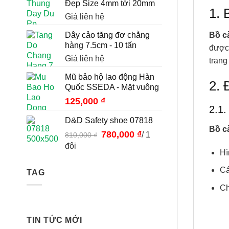
Đẹp Size 4mm tới 20mm
1. 
Giá liên hệ
Dây cảo tăng đơ chằng
Bồ c
hàng 7.5cm - 10 tấn
được 
Giá liên hệ
trang
Mũ bảo hộ lao động Hàn
2. 
Quốc SSEDA - Mặt vuông
125,000
₫
2.1.
D&D Safety shoe 07818
Bồ c
Giá
780,000
₫
Giá
/ 1
810,000
₫
gốc
hiện
đôi
Hì
là:
tại
810,000 ₫.
là:
Cá
TAG
780,000 ₫.
Ch
TIN TỨC MỚI