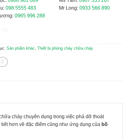
ọc:
0968 961 069
Ms Tâm:
0907 335 267
ếu:
098 5555 483
Mr Long:
0933 566 890
hương:
0965 996 288
ục:
Sản phẩm khác
,
Thiết bị phòng cháy chữa cháy
 chữa cháy chuyên dụng trong việc phá dỡ thoát
hi tiết hơn về đặc điểm cũng như ứng dụng của
bồ