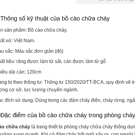
 Thông số kỹ thuật của bồ cào chữa cháy
n sản phẩm: Bồ cào chữa cháy.
ất xứ: Việt Nam.
u sắc: Màu sắc đơn giản (đỏ)
ất liệu: răng được làm từ sắt, cán được làm từ gỗ
iều dài cán: 120cm
ang bị theo thông tư: Thông tư 150/2020/TT-BCA, quy định về t
ợng cơ sở, lực lượng chuyên ngành.
c đích sử dụng: Dùng trong các đám cháy điện, cháy rừng, ngăn
 Đặc điểm của bồ cào chữa cháy trong phòng chá
ào chữa cháy
là trang thiết bị phòng cháy chữa cháy thông dụ
trường xung quanh.
Khi có đám cháy bất ngờ xảy ra, con người 