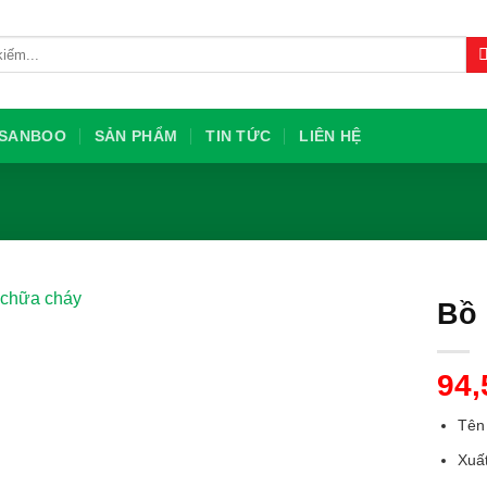
U SANBOO
SẢN PHẨM
TIN TỨC
LIÊN HỆ
Bồ 
94
Tên
Xuất