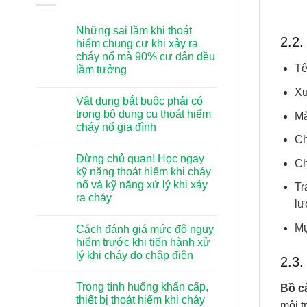
Những sai lầm khi thoát
2.2.
hiểm chung cư khi xảy ra
cháy nổ mà 90% cư dân đều
Tê
lầm tưởng
Không
Xu
có
Vật dụng bắt buộc phải có
bình
luận
trong bộ dụng cụ thoát hiểm
Mà
ở
cháy nổ gia đình
Những
sai
Ch
Không
lầm
có
khi
Đừng chủ quan! Học ngay
bình
Ch
thoát
luận
kỹ năng thoát hiểm khi cháy
hiểm
ở
chung
nổ và kỹ năng xử lý khi xảy
Vật
Tr
cư
dụng
ra cháy
khi
lư
bắt
xảy
buộc
Không
ra
phải
có
cháy
Mụ
Cách đánh giá mức độ nguy
có
bình
nổ
trong
luận
hiểm trước khi tiến hành xử
mà
ở
bộ
90%
lý khi cháy do chập điện
Đừng
dụng
2.3.
cư
chủ
cụ
Không
dân
quan!
thoát
có
đều
Học
hiểm
Trong tình huống khẩn cấp,
Bồ c
bình
lầm
ngay
cháy
luận
tưởng
thiết bị thoát hiểm khi cháy
kỹ
nổ
môi 
ở