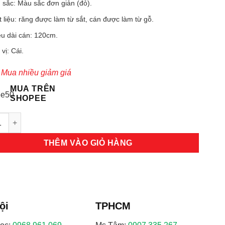
sắc: Màu sắc đơn giản (đỏ).
 liệu: răng được làm từ sắt, cán được làm từ gỗ.
u dài cán: 120cm.
vị: Cái.
 Mua nhiều giảm giá
MUA TRÊN
SHOPEE
 chữa cháy số lượng
THÊM VÀO GIỎ HÀNG
ội
TPHCM