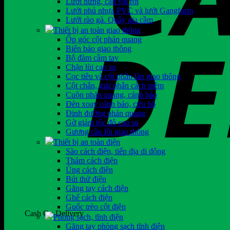
Lưới hứng, cản vật rơi
Lưới phủ nhựa PVC và lưới Gangform
Lưới rào gà. Quây gia cầm
Thiết bị an toàn giao thông
Ốp góc cột phản quang
Biển báo giao thông
Bộ đàm cầm tay
Chặn lùi cao su
Cọc tiêu và cột phân làn giao thông
Cột chắn, giải phân cách mềm
Cuộn phản quang, cảnh báo
Đèn xoay cảnh báo, cứu hộ
Đinh đường phản quang
Gờ giảm tốc độ cao su
Gương cầu lồi giao thông
Thiết bị an toàn điện
Sào cách điện, tiếp địa di động
Thảm cách điện
Ủng cách điện
Bút thử điện
Găng tay cách điện
Ghế cách điện
Guốc trèo cột điện
Cash On Delivery
Phòng sạch, tĩnh điện
Găng tay phòng sạch tĩnh điện