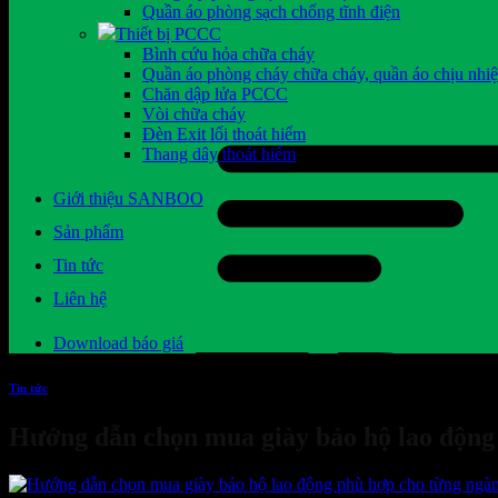
Quần áo phòng sạch chống tĩnh điện
Thiết bị PCCC
Bình cứu hỏa chữa cháy
Quần áo phòng cháy chữa cháy, quần áo chịu nhiệ
Chăn dập lửa PCCC
Vòi chữa cháy
Đèn Exit lối thoát hiểm
Thang dây thoát hiểm
Giới thiệu SANBOO
Sản phẩm
Tin tức
Liên hệ
Download báo giá
Tin tức
Hướng dẫn chọn mua giày bảo hộ lao động