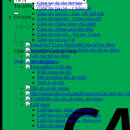
Găng tay da cho thợ hàn
Tìm kiếm:
Găng tay bảo hộ – Chống cắt
Găng tay bảo hộ – Len, sợi, phủ sơn
Giỏ hàng
Găng tay bảo hộ – Chống hóa chất
Găng tay chống nóng chịu nhiệt
Găng tay phòng sạch tĩnh điện
Găng tay bảo hộ – Vải bạt, Cotton
Găng tay cao su y tế
Mũ bảo hộ lao động
Kính bảo hộ lao động
Chưa có sản phẩm trong giỏ hàng.
Giày bảo hộ lao động
Quay trở lại cửa hàng
Dây đai an toàn
Bảo vệ hô hấp
Khẩu trang bảo hộ
Mặt nạ phòng độc lọc khói
Thiết bị đo khí
Dây dù và dây thừng
Cảo tăng đơ, C
Dây cáp vải cẩu hàng, kéo hàng
Lưới nhựa
Lưới bao bọc, chắn, trùm hàng
Lưới bao che chống bụi công trình
Lưới cầu thang, lan can, thang máy
Lưới che nắng