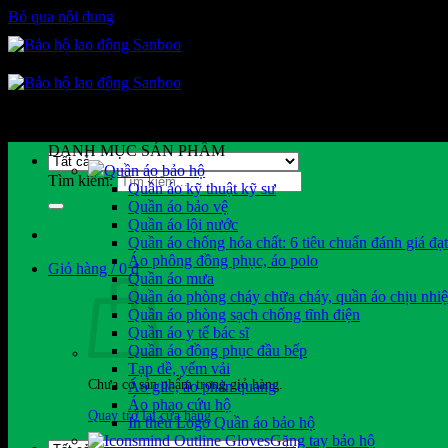
Bỏ qua nội dung
DANH MỤC SẢN PHẨM
Quần áo bảo hộ
Tìm kiếm:
Quần áo kỹ thuật kỹ sư
Quần áo bảo vệ
Quần áo lội nước
Quần áo chống hóa chất: 6 tiêu chuẩn đánh giá đạ
Áo phông đồng phục, áo polo
Giỏ hàng /
0
₫
Quần áo mưa
Quần áo phòng cháy chữa cháy, quần áo chịu nhiệ
Quần áo phòng sạch chống tĩnh điện
Quần áo y tế bác sĩ
Quần áo đồng phục đầu bếp
Tạp dề, yếm vải
Chưa có sản phẩm trong giỏ hàng.
Áo gile, áo phản quang
Áo phao cứu hộ
Quay trở lại cửa hàng
In thêu Logo Quần áo bảo hộ
Găng tay bảo hộ