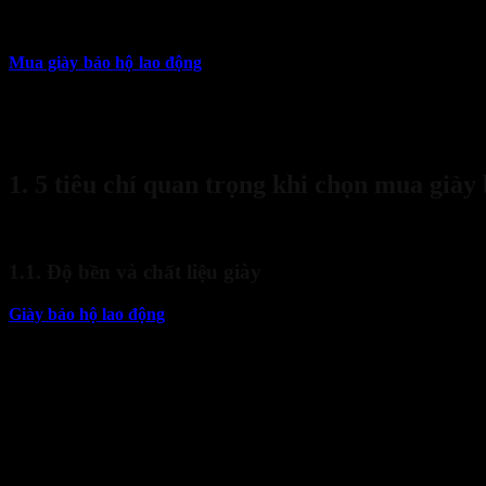
24
Th2
Mua giày bảo hộ lao động
là một việc làm cần thiết nhằm giúp bảo
vậy việc chọn giày bảo hộ phù hợp là rất quan trọng để đảm bảo an to
Tuy nhiên, không phải ai cũng hiểu rõ về các loại giày bảo hộ cũng 
hiểm. Trong bài viết này, Sanboo sẽ giúp bạn hiểu rõ hơn về các tiêu
Bank Transfer
1. 5 tiêu chí quan trọng khi chọn mua giày
Trước khi đi sâu vào từng ngành nghề cụ thể, bạn cần nắm rõ các tiê
1.1. Độ bền và chất liệu giày
Giày bảo hộ lao động
phải được làm từ chất liệu bền bỉ, chịu được c
Da thật hoặc da tổng hợp: Được sử dụng nhiều trong giày bảo 
Ưu điểm: Độ bền cao, khả năng chống thấm nước và chịu va đập tốt.
Ứng dụng: Được sử dụng nhiều trong giày bảo hộ cao cấp.
Ví dụ: Việc mua giày bảo hộ lao động da thật sẽ thích hợp cho công 