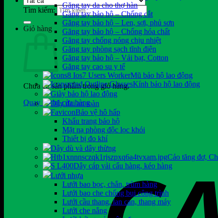
Găng tay da cho thợ hàn
Tìm kiếm:
Găng tay bảo hộ – Chống cắt
Găng tay bảo hộ – Len, sợi, phủ sơn
Giỏ hàng
Găng tay bảo hộ – Chống hóa chất
Găng tay chống nóng chịu nhiệt
Găng tay phòng sạch tĩnh điện
Găng tay bảo hộ – Vải bạt, Cotton
Găng tay cao su y tế
Mũ bảo hộ lao động
Kính bảo hộ lao động
Chưa có sản phẩm trong giỏ hàng.
Giày bảo hộ lao động
Quay trở lại cửa hàng
Dây đai an toàn
Bảo vệ hô hấp
Khẩu trang bảo hộ
Mặt nạ phòng độc lọc khói
Thiết bị đo khí
Dây dù và dây thừng
Cảo tăng đơ, C
Dây cáp vải cẩu hàng, kéo hàng
Lưới nhựa
Lưới bao bọc, chắn, trùm hàng
Lưới bao che chống bụi công trình
Lưới cầu thang, lan can, thang máy
Lưới che nắng