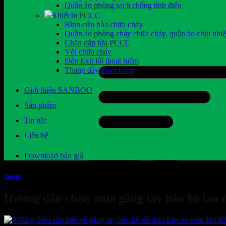
Quần áo phòng sạch chống tĩnh điện
Thiết bị PCCC
Bình cứu hỏa chữa cháy
Quần áo phòng cháy chữa cháy, quần áo chịu nhiệ
Chăn dập lửa PCCC
Vòi chữa cháy
Đèn Exit lối thoát hiểm
Thang dây thoát hiểm
Giới thiệu SANBOO
Sản phẩm
Tin tức
Liên hệ
Download báo giá
Tin tức
Hướng dẫn chọn mua găng tay bảo hộ lao 