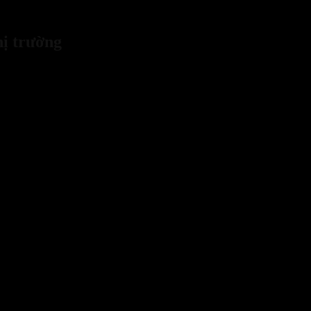
uyệt đối.
hị trường
c nhọn.
n.
p xúc với bề mặt nóng.