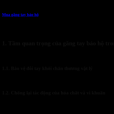
24
Th2
Mua găng tay bảo hộ
là yêu cầu quan trọng bởi đây là một trong nh
vụ. Trong năm 2025, nhu cầu sử dụng găng tay bảo hộ ngày càng tăn
phù hợp không hề đơn giản khi thị trường có quá nhiều loại sản phẩ
Trong bài viết này, Bảo hộ lao động Sanboo sẽ hướng dẫn bạn cách c
Bank Transfer
1. Tầm quan trọng của găng tay bảo hộ tro
Trong môi trường lao động, đôi tay là bộ phận thường xuyên tiếp xúc
vệ đôi tay mà còn đảm bảo an toàn lao động, giảm thiểu rủi ro tai nạn
1.1. Bảo vệ đôi tay khỏi chấn thương vật lý
Trong các ngành như cơ khí, xây dựng hay gia công kim loại, người l
tối đa các tổn thương này, tạo sự an tâm khi làm việc.
1.2. Chống lại tác động của hóa chất và vi khuẩn
Trong ngành công nghiệp hóa chất, y tế hay chế biến thực phẩm, bàn t
hoặc vinyl giúp ngăn ngừa nguy cơ nhiễm khuẩn, bảo vệ sức khỏe ng