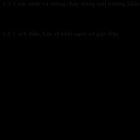
1.3. Chịu nhiệt và chống cháy trong môi trường khắc
Ngành luyện kim, hàn xì hay sản xuất thủy tinh đòi hỏi người lao độn
bảo an toàn trong quá trình làm việc.
1.4. Cách điện, bảo vệ khỏi nguy cơ giật điện
Những người làm việc trong ngành điện lực, viễn thông cần găng tay b