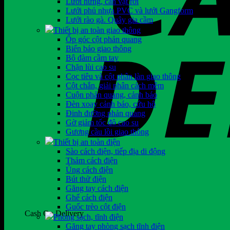
Lưới hứng, cản vật rơi
Lưới phủ nhựa PVC và lưới Gangform
Lưới rào gà. Quây gia cầm
Thiết bị an toàn giao thông
Ốp góc cột phản quang
Biển báo giao thông
Bộ đàm cầm tay
Chặn lùi cao su
Cọc tiêu và cột phân làn giao thông
Cột chắn, giải phân cách mềm
Cuộn phản quang, cảnh báo
Đèn xoay cảnh báo, cứu hộ
Đinh đường phản quang
Gờ giảm tốc độ cao su
Gương cầu lồi giao thông
Thiết bị an toàn điện
Sào cách điện, tiếp địa di động
Thảm cách điện
Ủng cách điện
Bút thử điện
Găng tay cách điện
Ghế cách điện
Guốc trèo cột điện
Cash On Delivery
Phòng sạch, tĩnh điện
Găng tay phòng sạch tĩnh điện