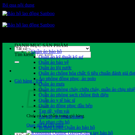
Bỏ qua nội dung
DANH MỤC SẢN PHẨM
Quần áo bảo hộ
Tìm kiếm:
Quần áo kỹ thuật kỹ sư
Quần áo bảo vệ
Quần áo lội nước
Quần áo chống hóa chất: 6 tiêu chuẩn đánh giá đạ
Áo phông đồng phục, áo polo
Giỏ hàng /
0
₫
Quần áo mưa
Quần áo phòng cháy chữa cháy, quần áo chịu nhiệ
Quần áo phòng sạch chống tĩnh điện
Quần áo y tế bác sĩ
Quần áo đồng phục đầu bếp
Tạp dề, yếm vải
Chưa có sản phẩm trong giỏ hàng.
Áo gile, áo phản quang
Áo phao cứu hộ
Quay trở lại cửa hàng
In thêu Logo Quần áo bảo hộ
Găng tay bảo hộ