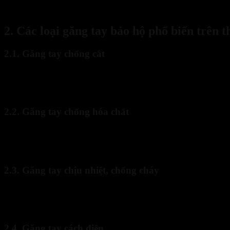
chất công việc sẽ giúp tối ưu hiệu quả bảo vệ và đảm bảo sự an toàn t
2. Các loại găng tay bảo hộ phổ biến trên t
2.1. Găng tay chống cắt
Chất liệu: Sợi Kevlar, HPPE hoặc thép không gỉ.
Công dụng: Chống cắt, chống mài mòn, bảo vệ tay khỏi vật sắ
Ứng dụng: Ngành cơ khí, gia công kim loại, chế biến gỗ.
2.2. Găng tay chống hóa chất
Chất liệu: Cao su, nitrile, neoprene.
Công dụng: Chống axit, dung môi, dầu mỡ.
Ứng dụng: Ngành hóa chất, phòng thí nghiệm, công nghiệp sơ
2.3. Găng tay chịu nhiệt, chống cháy
Chất liệu: Da bò, da dê, sợi aramid.
Công dụng: Chống nhiệt, chống tia lửa điện, bảo vệ tay khi tiế
Ứng dụng: Ngành hàn, luyện kim, lò hơi.
2.4. Găng tay cách điện