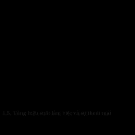
Hướng dẫn chọn mua găng tay bảo hộ lao động phù hợp nhất 
1.5. Tăng hiệu suất làm việc và sự thoải mái
Bên cạnh chức năng bảo vệ, găng tay bảo hộ còn giúp người lao động c
Với vai trò quan trọng trong việc bảo vệ sức khỏe và tính mạng ngườ