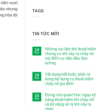
là:
tại
ộ bền vượt
810,000 ₫.
là:
 dẻo nhưng
TAGS
780,000 ₫.
ng hóa tối
TIN TỨC MỚI
Những sai lầm khi thoát hiểm
14
Th7
chung cư khi xảy ra cháy nổ
mà 90% cư dân đều lầm
tưởng
Không
có
Vật dụng bắt buộc phải có
14
bình
luận
Th7
trong bộ dụng cụ thoát hiểm
ở
cháy nổ gia đình
Những
sai
Không
lầm
có
khi
Đừng chủ quan! Học ngay kỹ
10
bình
thoát
luận
Th7
năng thoát hiểm khi cháy nổ
hiểm
ở
chung
và kỹ năng xử lý khi xảy ra
Vật
cư
dụng
cháy
khi