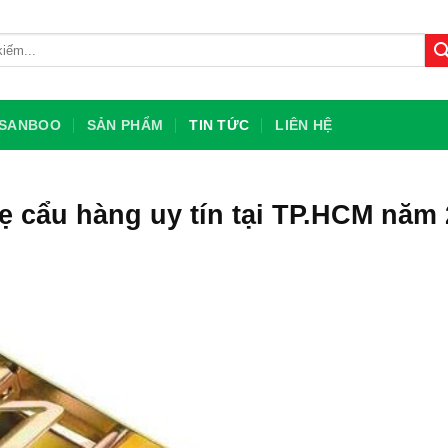
U SANBOO
SẢN PHẨM
TIN TỨC
LIÊN HỆ
ẹ cẩu hàng uy tín tại TP.HCM năm