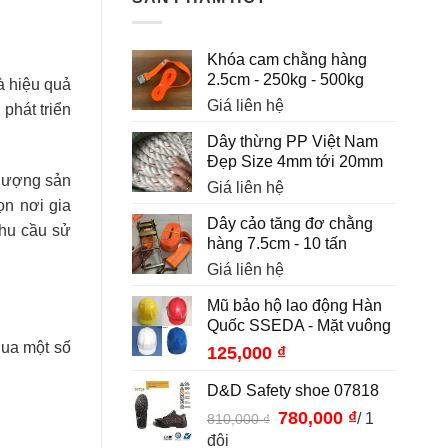
Khóa cam chằng hàng
2.5cm - 250kg - 500kg
à hiệu quả
Giá liên hệ
phát triển
Dây thừng PP Việt Nam
Đẹp Size 4mm tới 20mm
 lượng sản
Giá liên hệ
ọn nơi gia
Dây cảo tăng đơ chằng
nhu cầu sử
hàng 7.5cm - 10 tấn
Giá liên hệ
Mũ bảo hộ lao động Hàn
Quốc SSEDA - Mặt vuông
qua một số
125,000
₫
D&D Safety shoe 07818
Giá
780,000
₫
Giá
/ 1
810,000
₫
gốc
hiện
đôi