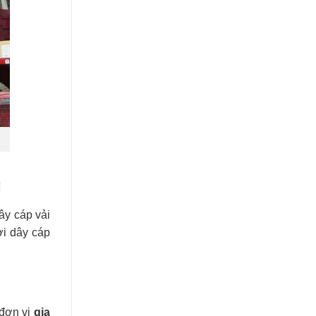
g
ây cáp vải
ợi dây cáp
 đơn vị
gia