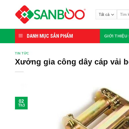
Bỏ
qua
Tìm
nội
kiếm:
dung
DANH MỤC SẢN PHẨM
GIỚI THIỆ
TIN TỨC
Xưởng gia công dây cáp vải b
02
Th3