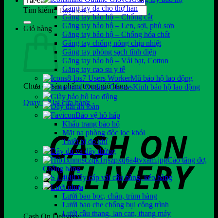
Găng tay da cho thợ hàn
Tìm kiếm:
Găng tay bảo hộ – Chống cắt
Găng tay bảo hộ – Len, sợi, phủ sơn
Giỏ hàng
Găng tay bảo hộ – Chống hóa chất
Găng tay chống nóng chịu nhiệt
Găng tay phòng sạch tĩnh điện
Găng tay bảo hộ – Vải bạt, Cotton
Găng tay cao su y tế
Mũ bảo hộ lao động
Chưa có sản phẩm trong giỏ hàng.
Kính bảo hộ lao động
Giày bảo hộ lao động
Quay trở lại cửa hàng
Dây đai an toàn
Bảo vệ hô hấp
Khẩu trang bảo hộ
Mặt nạ phòng độc lọc khói
Thiết bị đo khí
Dây dù và dây thừng
Cảo tăng đơ,
Chằng hàng
Dây cáp vải cẩu hàng, kéo hàng
Lưới nhựa
Lưới bao bọc, chắn, trùm hàng
Lưới bao che chống bụi công trình
Lưới cầu thang, lan can, thang máy
Cash On Delivery