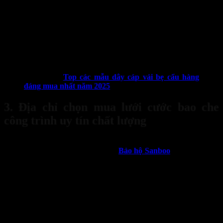
Lưới che bụi cần được lắp đặt chắc chắn, căng đều
Không chỉ vậy, dịch vụ khách hàng của đối tác cung cấp có rõ ràng
hay không sẽ quyết định đến có nên làm việc lâu dài hay không.
Một chuyên viên chăm sóc khách hàng với khả năng giao tiếp, tư
vấn tốt, chăm sóc khách hàng tận tình chu đáo sẽ đem đến hiệu suất
đáng kể trong việc thảo luận về hợp đồng cung cấp.
Xem thêm:
Top các mẫu dây cáp vải bẹ cẩu hàng
đáng mua nhất năm 2025
3. Địa chỉ chọn mua lưới cước bao che
công trình uy tín chất lượng
Nếu bạn đang cần tìm kiếm địa chỉ
chọn mua lưới cước bao che
công trình
uy tín hãy đến ngay với
Bảo hộ Sanboo
. Các sản phẩm
tại đơn vị đạt tiêu chuẩn chất lượng cao với một mức giá ưu đãi,
cạnh tranh nhất trên thị trường. Mua hàng càng nhiều khách hàng
đều nhận được cho mình một bảng báo giá cạnh tranh và hấp dẫn
nhất trên thị trường.