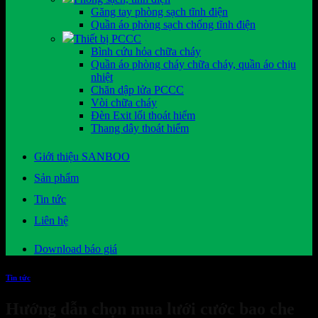
Găng tay phòng sạch tĩnh điện
Quần áo phòng sạch chống tĩnh điện
Thiết bị PCCC
Bình cứu hỏa chữa cháy
Quần áo phòng cháy chữa cháy, quần áo chịu
nhiệt
Chăn dập lửa PCCC
Vòi chữa cháy
Đèn Exit lối thoát hiểm
Thang dây thoát hiểm
Giới thiệu SANBOO
Sản phẩm
Tin tức
Liên hệ
Download báo giá
Tin tức
Hướng dẫn chọn mua lưới cước bao che