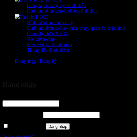
Găng tay phòng sạch tĩnh điện
Quần áo phòng sạch chống tĩnh điện
Thiết bị PCCC
Bình cứu hỏa chữa cháy
Quần áo phòng cháy chữa cháy, quần áo chịu nhiệt
Chăn dập lửa PCCC
Vòi chữa cháy
Đèn Exit lối thoát hiểm
Thang dây thoát hiểm
Đăng nhập / Đăng ký
vừa đặt mua
Đăng nhập
Tên tài khoản hoặc địa chỉ email
*
Bắt buộc
Mật khẩu
*
Bắt buộc
Ghi nhớ mật khẩu
Đăng nhập