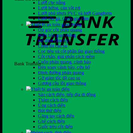
Lưới che nắng
Lưới hứng, cản vật rơi
Lưới phủ nhựa PVC và lưới Gangform
Lưới rào gà. Quây gia cầm
Thiết bị an toàn giao thông
Ốp góc cột phản quang
Biển báo giao thông
Bộ đàm cầm tay
Chặn lùi cao su
Cọc tiêu và cột phân làn giao thông
Cột chắn, giải phân cách mềm
Cuộn phản quang, cảnh báo
Bank Transfer
Đèn xoay cảnh báo, cứu hộ
Đinh đường phản quang
Gờ giảm tốc độ cao su
Gương cầu lồi giao thông
Thiết bị an toàn điện
Sào cách điện, tiếp địa di động
Thảm cách điện
Ủng cách điện
Bút thử điện
Găng tay cách điện
Ghế cách điện
Guốc trèo cột điện
Phòng sạch, tĩnh điện