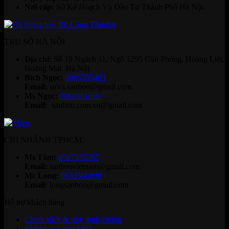
Nơi cấp:
Sở Kế Hoạch Và Đầu Tư Thành Phố Hà Nội
TRỤ SỞ HÀ NỘI
Địa chỉ:
Số 19 Ngách 11, Ngõ 1295 Giải Phóng, Hoàng Liệt,
Hoàng Mai, Hà Nội
Bích Ngọc:
0985555483
Email:
sales.sanboo@gmail.com
Ms Ngọc:
0968961069
Email:
sanboo.com.vn@gmail.com
CHI NHÁNH TPHCM
Ms Tâm:
0907335267
Email:
sanboovietnam@gmail.com
Mr Long:
0933566890
Email:
longsanboo@gmail.com
Hỗ trợ khách hàng
Chính sách & quy định chung
Chính sách bảo hành