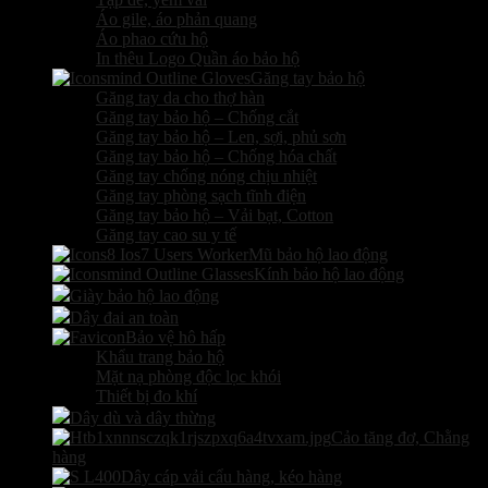
Áo gile, áo phản quang
Áo phao cứu hộ
In thêu Logo Quần áo bảo hộ
Găng tay bảo hộ
Găng tay da cho thợ hàn
Găng tay bảo hộ – Chống cắt
Găng tay bảo hộ – Len, sợi, phủ sơn
Găng tay bảo hộ – Chống hóa chất
Găng tay chống nóng chịu nhiệt
Găng tay phòng sạch tĩnh điện
Găng tay bảo hộ – Vải bạt, Cotton
Găng tay cao su y tế
Mũ bảo hộ lao động
Kính bảo hộ lao động
Giày bảo hộ lao động
Dây đai an toàn
Bảo vệ hô hấp
Khẩu trang bảo hộ
Mặt nạ phòng độc lọc khói
Thiết bị đo khí
Dây dù và dây thừng
Cảo tăng đơ, Chằng
hàng
Dây cáp vải cẩu hàng, kéo hàng