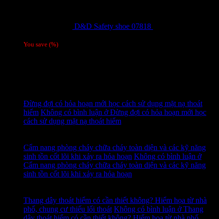
D&D Safety shoe 07818
810,000
₫
Giá gốc
là: 810,000 ₫.
780,000
₫
Giá hiện tại là: 780,000 ₫.
/ 1 đôi
You save
(
%)
Tags
Tin tức mới
15
Th7
Đừng đợi có hỏa hoạn mới học cách sử dụng mặt nạ thoát
hiểm
Không có bình luận
ở Đừng đợi có hỏa hoạn mới học
cách sử dụng mặt nạ thoát hiểm
14
Th7
Cẩm nang phòng cháy chữa cháy toàn diện và các kỹ năng
sinh tồn cốt lõi khi xảy ra hỏa hoạn
Không có bình luận
ở
Cẩm nang phòng cháy chữa cháy toàn diện và các kỹ năng
sinh tồn cốt lõi khi xảy ra hỏa hoạn
13
Th7
Thang dây thoát hiểm có cần thiết không? Hiểm họa từ nhà
phố, chung cư thiếu lối thoát
Không có bình luận
ở Thang
dây thoát hiểm có cần thiết không? Hiểm họa từ nhà phố,