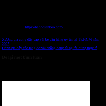
Thông tin liên hệ:
Địa chỉ: Số 19 Ngách 11, Ngõ 1295 Giải Phóng, Hoàng Liệt,
Hoàng Mai, Hà Nội.
Điện thoại: 0965 996 288
Website:
https://baohosanboo.com/
Email: sales.sanboo@gmail.com
Xưởng gia công dây cáp vải bẹ cẩu hàng uy tín tại TP.HCM năm
2025
Đánh giá dây cảo tăng đơ vải chằng hàng từ người dùng thực tế
Để lại một bình luận
Email của bạn sẽ không được hiển thị công khai.
Các trường bắt
buộc được đánh dấu
*
Bình luận
*