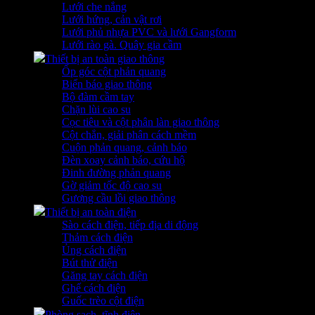
Lưới che nắng
Lưới hứng, cản vật rơi
Lưới phủ nhựa PVC và lưới Gangform
Lưới rào gà. Quây gia cầm
Thiết bị an toàn giao thông
Ốp góc cột phản quang
Biển báo giao thông
Bộ đàm cầm tay
Chặn lùi cao su
Cọc tiêu và cột phân làn giao thông
Cột chắn, giải phân cách mềm
Cuộn phản quang, cảnh báo
Đèn xoay cảnh báo, cứu hộ
Đinh đường phản quang
Gờ giảm tốc độ cao su
Gương cầu lồi giao thông
Thiết bị an toàn điện
Sào cách điện, tiếp địa di động
Thảm cách điện
Ủng cách điện
Bút thử điện
Găng tay cách điện
Ghế cách điện
Guốc trèo cột điện
Phòng sạch, tĩnh điện