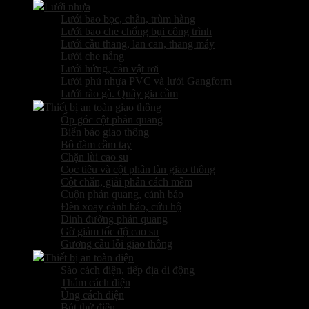
Lưới nhựa
Lưới bao bọc, chắn, trùm hàng
Lưới bao che chống bụi công trình
Lưới cầu thang, lan can, thang máy
Lưới che nắng
Lưới hứng, cản vật rơi
Lưới phủ nhựa PVC và lưới Gangform
Lưới rào gà. Quây gia cầm
Thiết bị an toàn giao thông
Ốp góc cột phản quang
Biển báo giao thông
Bộ đàm cầm tay
Chặn lùi cao su
Cọc tiêu và cột phân làn giao thông
Cột chắn, giải phân cách mềm
Cuộn phản quang, cảnh báo
Đèn xoay cảnh báo, cứu hộ
Đinh đường phản quang
Gờ giảm tốc độ cao su
Gương cầu lồi giao thông
Thiết bị an toàn điện
Sào cách điện, tiếp địa di động
Thảm cách điện
Ủng cách điện
Bút thử điện