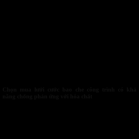
Lưới che công trình là một loại lưới chuyên dụng được sử dụn
Chọn mua lưới cước bao che công trình có khả
năng chống phản ứng với hóa chất
Tại các dự án xây dựng, lưới thường phải đối mặt với nhiều loại hóa
chất như sắt, thủy ngân, muối,… Do đó, trong quá trình sản xuất
lưới xây dựng, các kỹ thuật xử lý nhiệt và áp dụng công nghệ tiên
tiến, hiện đại thường được áp dụng để chống lại ảnh hưởng từ các
chất hóa học này, từ đó đảm bảo tuổi thọ và chất lượng của lưới.
Khi lựa
chọn mua lưới cước bao che công trình
để sử dụng,