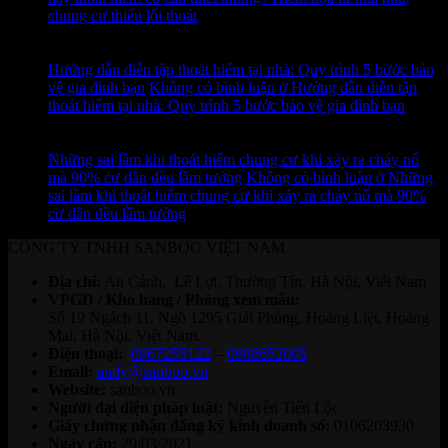
chung cư thiếu lối thoát
12
Th7
Hướng dẫn diễn tập thoát hiểm tại nhà: Quy trình 5 bước bảo
vệ gia đình bạn
Không có bình luận
ở Hướng dẫn diễn tập
thoát hiểm tại nhà: Quy trình 5 bước bảo vệ gia đình bạn
11
Th7
Những sai lầm khi thoát hiểm chung cư khi xảy ra cháy nổ
mà 90% cư dân đều lầm tưởng
Không có bình luận
ở Những
sai lầm khi thoát hiểm chung cư khi xảy ra cháy nổ mà 90%
cư dân đều lầm tưởng
CÔNG TY TNHH SANBOO VIỆT NAM
Địa chỉ:
An Cảnh, Lê Lợi, Thường Tín, Hà Nội, Việt Nam
VPGD / Kho hàng / Phòng xem mẫu:
Số 19 Ngách 11, Ngõ 1295 Giải Phóng, Hoàng Liệt, Hoàng
Mai, Hà Nội, Việt Nam.
Điện thoại:
0967255122
–
0988652005
Email:
andy@sanboo.vn
Website:
sanboo.vn
Người đại diện pháp luật:
Nguyễn Tiến Lộc
Giấy chứng nhận đăng ký kinh doanh số:
0106203930
Ngày cấp:
29/03/2021