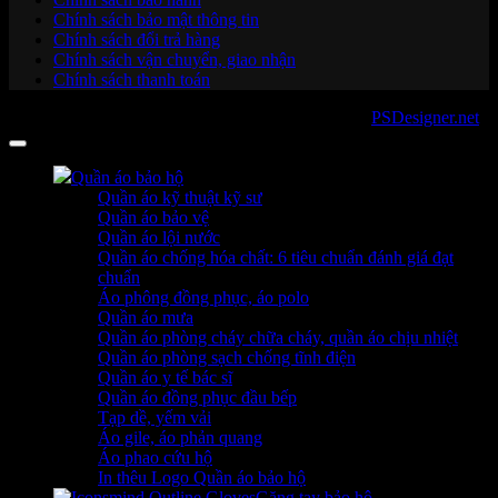
Chính sách bảo mật thông tin
Chính sách đổi trả hàng
Chính sách vận chuyển, giao nhận
Chính sách thanh toán
Copyright 2026 ©
sanboo.com.vn
. Developed by
PSDesigner.net
Quần áo bảo hộ
Quần áo kỹ thuật kỹ sư
Quần áo bảo vệ
Quần áo lội nước
Quần áo chống hóa chất: 6 tiêu chuẩn đánh giá đạt
chuẩn
Áo phông đồng phục, áo polo
Quần áo mưa
Quần áo phòng cháy chữa cháy, quần áo chịu nhiệt
Quần áo phòng sạch chống tĩnh điện
Quần áo y tế bác sĩ
Quần áo đồng phục đầu bếp
Tạp dề, yếm vải
Áo gile, áo phản quang
Áo phao cứu hộ
In thêu Logo Quần áo bảo hộ
Găng tay bảo hộ