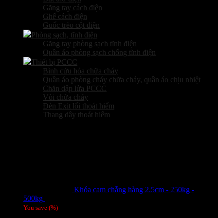
Găng tay cách điện
Ghế cách điện
Guốc trèo cột điện
Phòng sạch, tĩnh điện
Găng tay phòng sạch tĩnh điện
Quần áo phòng sạch chống tĩnh điện
Thiết bị PCCC
Bình cứu hỏa chữa cháy
Quần áo phòng cháy chữa cháy, quần áo chịu nhiệt
Chăn dập lửa PCCC
Vòi chữa cháy
Đèn Exit lối thoát hiểm
Thang dây thoát hiểm
Sản phẩm hot
Khóa cam chằng hàng 2.5cm - 250kg -
500kg
Giá liên hệ
You save
(
%)