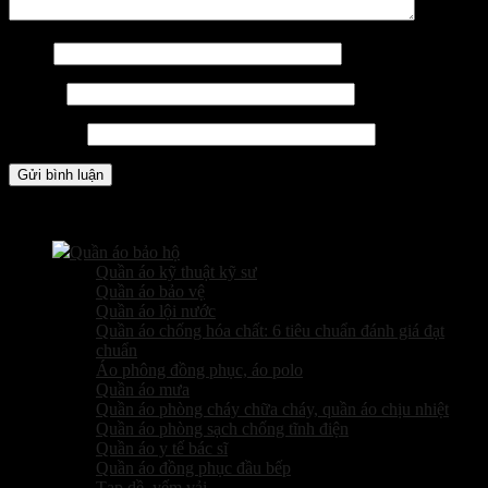
Tên
*
Email
*
Trang web
Các sản phẩm kinh doanh
Quần áo bảo hộ
Quần áo kỹ thuật kỹ sư
Quần áo bảo vệ
Quần áo lội nước
Quần áo chống hóa chất: 6 tiêu chuẩn đánh giá đạt
chuẩn
Áo phông đồng phục, áo polo
Quần áo mưa
Quần áo phòng cháy chữa cháy, quần áo chịu nhiệt
Quần áo phòng sạch chống tĩnh điện
Quần áo y tế bác sĩ
Quần áo đồng phục đầu bếp
Tạp dề, yếm vải