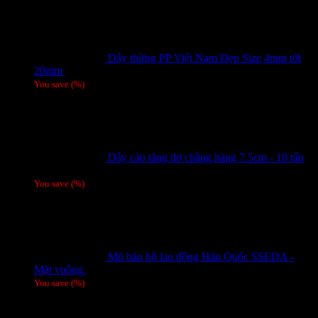
Dây thừng PP Việt Nam Đẹp Size 4mm tới
20mm
Giá liên hệ
You save
(
%)
Dây cảo tăng đơ chằng hàng 7.5cm - 10 tấn
Giá liên hệ
You save
(
%)
Mũ bảo hộ lao động Hàn Quốc SSEDA -
Mặt vuông
125,000
₫
You save
(
%)