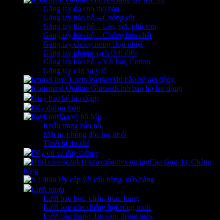
Găng tay da cho thợ hàn
Găng tay bảo hộ – Chống cắt
Găng tay bảo hộ – Len, sợi, phủ sơn
Găng tay bảo hộ – Chống hóa chất
Găng tay chống nóng chịu nhiệt
Găng tay phòng sạch tĩnh điện
Găng tay bảo hộ – Vải bạt, Cotton
Găng tay cao su y tế
Mũ bảo hộ lao động
Kính bảo hộ lao động
Giày bảo hộ lao động
Dây đai an toàn
Bảo vệ hô hấp
Khẩu trang bảo hộ
Mặt nạ phòng độc lọc khói
Thiết bị đo khí
Dây dù và dây thừng
Cảo tăng đơ, Chằng
hàng
Dây cáp vải cẩu hàng, kéo hàng
Lưới nhựa
Lưới bao bọc, chắn, trùm hàng
Lưới bao che chống bụi công trình
Lưới cầu thang, lan can, thang máy