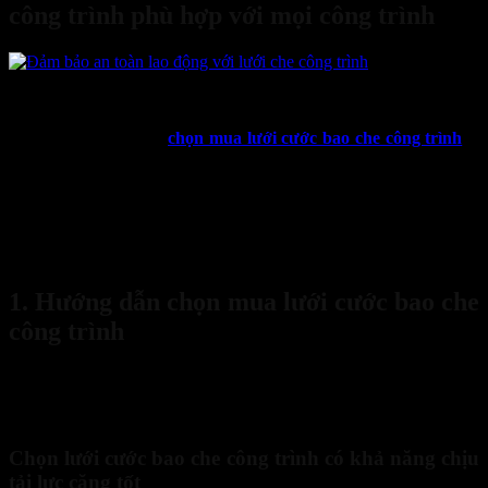
công trình phù hợp với mọi công trình
07
Th3
Nắm được hướng dẫn
chọn mua lưới cước bao che công trình
là
một mắt xích rất quan trọng trong quy trình mua bán hàng hóa, ảnh
hưởng trực tiếp đến công trình thi công của doanh nghiệp. Vậy để
lựa chọn được sản phẩm tốt và đảm bảo uy tín, doanh nghiệp mua
hàng cần đánh giá nhà cung cấp của mình như thế nào? Hãy để Bảo
hộ Sanboo gợi ý
mẹo chọn lưới cước che công trình chất lượng
cao
phù hợp cho công trình của bạn.
1. Hướng dẫn chọn mua lưới cước bao che
công trình
Làm thế nào để mua lưới cước phù hợp với công trình của
bạn?
Lưới bao che công trình chất lượng tốt, đạt chuẩn cần đáp ứng
được các quy định sau:
Chọn lưới cước bao che công trình có khả năng chịu
tải lực căng tốt