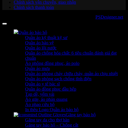
Chính sách vận chuyển, giao nhận
Chính sách thanh toán
Copyright 2026 ©
sanboo.com.vn
. Developed by
PSDesigner.net
Quần áo bảo hộ
Quần áo kỹ thuật kỹ sư
Quần áo bảo vệ
Quần áo lội nước
Quần áo chống hóa chất: 6 tiêu chuẩn đánh giá đạt
chuẩn
Áo phông đồng phục, áo polo
Quần áo mưa
Quần áo phòng cháy chữa cháy, quần áo chịu nhiệt
Quần áo phòng sạch chống tĩnh điện
Quần áo y tế bác sĩ
Quần áo đồng phục đầu bếp
Tạp dề, yếm vải
Áo gile, áo phản quang
Áo phao cứu hộ
In thêu Logo Quần áo bảo hộ
Găng tay bảo hộ
Găng tay da cho thợ hàn
Găng tay bảo hộ – Chống cắt