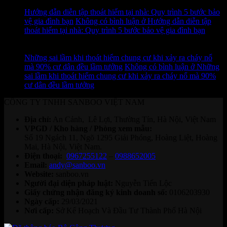
Th7
Hướng dẫn diễn tập thoát hiểm tại nhà: Quy trình 5 bước bảo
vệ gia đình bạn
Không có bình luận
ở Hướng dẫn diễn tập
thoát hiểm tại nhà: Quy trình 5 bước bảo vệ gia đình bạn
11
Th7
Những sai lầm khi thoát hiểm chung cư khi xảy ra cháy nổ
mà 90% cư dân đều lầm tưởng
Không có bình luận
ở Những
sai lầm khi thoát hiểm chung cư khi xảy ra cháy nổ mà 90%
cư dân đều lầm tưởng
CÔNG TY TNHH SANBOO VIỆT NAM
Địa chỉ:
An Cảnh, Lê Lợi, Thường Tín, Hà Nội, Việt Nam
VPGD / Kho hàng / Phòng xem mẫu:
Số 19 Ngách 11, Ngõ 1295 Giải Phóng, Hoàng Liệt, Hoàng
Mai, Hà Nội, Việt Nam.
Điện thoại:
0967255122
–
0988652005
Email:
andy@sanboo.vn
Website:
sanboo.vn
Người đại diện pháp luật:
Nguyễn Tiến Lộc
Giấy chứng nhận đăng ký kinh doanh số:
0106203930
Ngày cấp:
29/03/2021
Nơi cấp:
Sở Kế Hoạch Và Đầu Tư Thành Phố Hà Nội