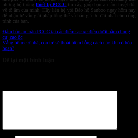
những hệ thống
thiết bị PCCC
tin cậy, giúp bạn an tâm tuyệt đối
về tổ ấm của mình. Hãy liên hệ với Bảo hộ Sanboo ngay hôm nay
để nhận tư vấn giải pháp tổng thể và báo giá ưu đãi nhất cho công
trình của bạn.
Đảm bảo an toàn PCCC tại các điểm sạc xe điện dưới hầm chung
cư, cao ốc
Vắng bố mẹ ở nhà, con trẻ sẽ thoát hiểm bằng cách nào khi có hỏa
hoạn?
Để lại một bình luận
Email của bạn sẽ không được hiển thị công khai.
Các trường bắt
buộc được đánh dấu
*
Bình luận
*