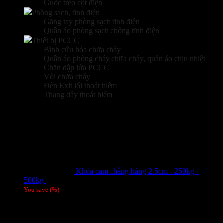
Guốc trèo cột điện
Phòng sạch, tĩnh điện
Găng tay phòng sạch tĩnh điện
Quần áo phòng sạch chống tĩnh điện
Thiết bị PCCC
Bình cứu hỏa chữa cháy
Quần áo phòng cháy chữa cháy, quần áo chịu nhiệt
Chăn dập lửa PCCC
Vòi chữa cháy
Đèn Exit lối thoát hiểm
Thang dây thoát hiểm
Sản phẩm hot
Khóa cam chằng hàng 2.5cm - 250kg -
500kg
Giá liên hệ
You save
(
%)