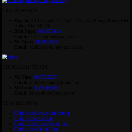
TRỤ SỞ HÀ NỘI
Địa chỉ:
Số 19 Ngách 11, Ngõ 1295 Giải Phóng, Hoàng Liệt,
Hoàng Mai, Hà Nội
Bích Ngọc:
0985555483
Email:
sales.sanboo@gmail.com
Ms Ngọc:
0968961069
Email:
sanboo.com.vn@gmail.com
CHI NHÁNH TPHCM
Ms Tâm:
0907335267
Email:
sanboovietnam@gmail.com
Mr Long:
0933566890
Email:
longsanboo@gmail.com
Hỗ trợ khách hàng
Chính sách & quy định chung
Chính sách bảo hành
Chính sách bảo mật thông tin
Chính sách đổi trả hàng