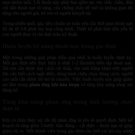
mọi nhóm tuổi. Lối thoát này phải bao gồm tay vịn chắc chắn, đèn
chỉ dẫn thoát nạn rõ ràng, cửa chống cháy dễ mở và không gian đủ
rộng cho người già, trẻ em và người khuyết tật.
Trong nhiều quốc gia, tiêu chuẩn an toàn yêu cầu thời gian thoát nạn
tối đa từ 3-8 phút tùy loại công trình. Thiết kế phải tính đến yếu tố
con người thay vì chỉ tính toán kỹ thuật.
Huấn luyện kỹ năng thoát nạn trong gia đình
Một trong những giải pháp hiệu quả nhất là huấn luyện định kỳ.
Mỗi gia đình nên thực hiện ít nhất 1-2 lần/năm diễn tập thoát nạn.
Trẻ em cần được dạy cách cúi thấp, che mũi bằng khăn ướt; người
lớn cần biết cách ngắt điện, dùng bình chữa cháy đúng cách; người
cao tuổi cần được hỗ trợ di chuyển. Việc huấn luyện này giúp giảm
sai lầm trong
phản ứng khi hỏa hoạn
và tăng khả năng sống sót
đáng kể.
Tăng khả năng phản ứng trong tình huống cháy
thực tế
Khi có cháy thực sự, tốc độ phản ứng là yếu tố quyết định. Một kế
hoạch rõ ràng gồm 3 bước: báo động – cắt điện – thoát nạn sẽ giúp
giảm rủi ro. Mỗi thành viên trong gia đình cần biết vai trò của mình