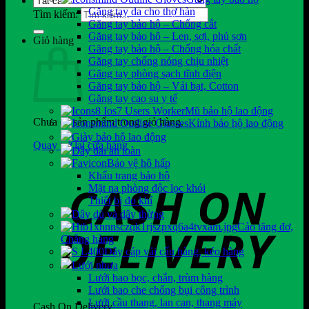
Găng tay da cho thợ hàn
Tìm kiếm:
Găng tay bảo hộ – Chống cắt
Găng tay bảo hộ – Len, sợi, phủ sơn
Giỏ hàng
Găng tay bảo hộ – Chống hóa chất
Găng tay chống nóng chịu nhiệt
Găng tay phòng sạch tĩnh điện
Găng tay bảo hộ – Vải bạt, Cotton
Găng tay cao su y tế
Mũ bảo hộ lao động
Chưa có sản phẩm trong giỏ hàng.
Kính bảo hộ lao động
Giày bảo hộ lao động
Quay trở lại cửa hàng
Dây đai an toàn
Bảo vệ hô hấp
Khẩu trang bảo hộ
Mặt nạ phòng độc lọc khói
Thiết bị đo khí
Dây dù và dây thừng
Cảo tăng đơ,
Chằng hàng
Dây cáp vải cẩu hàng, kéo hàng
Lưới nhựa
Lưới bao bọc, chắn, trùm hàng
Lưới bao che chống bụi công trình
Lưới cầu thang, lan can, thang máy
Cash On Delivery