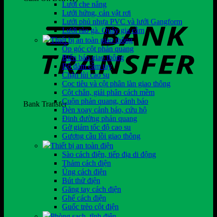
Lưới che nắng
Lưới hứng, cản vật rơi
Lưới phủ nhựa PVC và lưới Gangform
Lưới rào gà. Quây gia cầm
Thiết bị an toàn giao thông
Ốp góc cột phản quang
Biển báo giao thông
Bộ đàm cầm tay
Chặn lùi cao su
Cọc tiêu và cột phân làn giao thông
Cột chắn, giải phân cách mềm
Cuộn phản quang, cảnh báo
Bank Transfer
Đèn xoay cảnh báo, cứu hộ
Đinh đường phản quang
Gờ giảm tốc độ cao su
Gương cầu lồi giao thông
Thiết bị an toàn điện
Sào cách điện, tiếp địa di động
Thảm cách điện
Ủng cách điện
Bút thử điện
Găng tay cách điện
Ghế cách điện
Guốc trèo cột điện
Phòng sạch, tĩnh điện