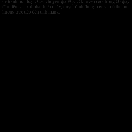
để tránh hỗn loạn. Các chuyên gia PCCC khuyến cáo, trong 60 giây
đầu tiên sau khi phát hiện cháy, quyết định đúng hay sai có thể ảnh
hưởng trực tiếp đến tính mạng.