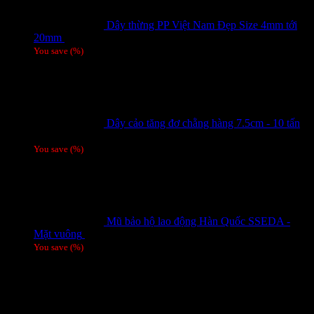
Dây thừng PP Việt Nam Đẹp Size 4mm tới
20mm
Giá liên hệ
You save
(
%)
Dây cảo tăng đơ chằng hàng 7.5cm - 10 tấn
Giá liên hệ
You save
(
%)
Mũ bảo hộ lao động Hàn Quốc SSEDA -
Mặt vuông
125,000
₫
You save
(
%)