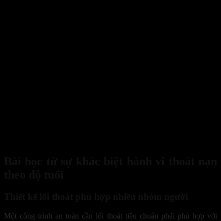
người khác
nguy hiểm
khói
Phản ứng
Di chuyển
Bố trí phòng ngủ
Đứng yên, di
chậm hơn,
khó khăn, dễ
gần lối thoát, lắp
chuyển
dễ sợ hãi,
bị ảnh hưởng
báo cháy trong
Người
chậm, đi sai
phụ thuộc
bởi khói độc,
phòng, giữ lối đi
cao
hướng hoặc
nhiều vào
khó thoát qua
thông thoáng,
tuổi
không kịp
thể lực và
cầu thang
phân công người
tiếp cận lối
tình trạng
hoặc hành
hỗ trợ khi có sự
thoát
sức khỏe
lang có khói
cố
Bảng trên cho thấy hành vi thoát nạn theo độ tuổi sẽ đồng thời khác
nhau ở tốc độ phản ứng cũng như khác ở khả năng nhận thức nguy
hiểm, năng lực ra quyết định và mức độ phụ thuộc vào người khác.
Vì vậy, phương án PCCC trong gia đình không nên xây dựng theo
một kịch bản chung, mà cần được thiết kế riêng cho từng nhóm
thành viên để giảm tối đa nguy cơ mắc kẹt khi xảy ra cháy.
Bài học từ sự khác biệt hành vi thoát nạn
theo độ tuổi
Thiết kế lối thoát phù hợp nhiều nhóm người
Một công trình an toàn cần lối thoát tiêu chuẩn phải phù hợp với