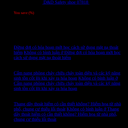
D&D Safety shoe 07818
810,000
₫
Giá gốc
là: 810,000 ₫.
780,000
₫
Giá hiện tại là: 780,000 ₫.
/ 1 đôi
You save
(
%)
Tags
Tin tức mới
15
Th7
Đừng đợi có hỏa hoạn mới học cách sử dụng mặt nạ thoát
hiểm
Không có bình luận
ở Đừng đợi có hỏa hoạn mới học
cách sử dụng mặt nạ thoát hiểm
14
Th7
Cẩm nang phòng cháy chữa cháy toàn diện và các kỹ năng
sinh tồn cốt lõi khi xảy ra hỏa hoạn
Không có bình luận
ở
Cẩm nang phòng cháy chữa cháy toàn diện và các kỹ năng
sinh tồn cốt lõi khi xảy ra hỏa hoạn
13
Th7
Thang dây thoát hiểm có cần thiết không? Hiểm họa từ nhà
phố, chung cư thiếu lối thoát
Không có bình luận
ở Thang
dây thoát hiểm có cần thiết không? Hiểm họa từ nhà phố,
chung cư thiếu lối thoát
12