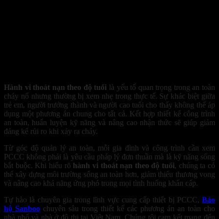
Quy trình 3 bước cần được cả gia đình phối hợp nhuần nhuyễn đ
Hành vi thoát nạn theo độ tuổi
là yếu tố quan trọng trong an toàn
cháy nổ nhưng thường bị xem nhẹ trong thực tế. Sự khác biệt giữa
trẻ em, người trưởng thành và người cao tuổi cho thấy không thể áp
dụng một phương án chung cho tất cả. Kết hợp thiết kế công trình
an toàn, huấn luyện kỹ năng và nâng cao nhận thức sẽ giúp giảm
đáng kể rủi ro khi xảy ra cháy.
Từ góc độ quản lý an toàn, mỗi gia đình và công trình cần xem
PCCC không phải là yêu cầu pháp lý đơn thuần mà là kỹ năng sống
bắt buộc. Khi hiểu rõ
hành vi thoát nạn theo độ tuổi
, chúng ta có
thể xây dựng môi trường sống an toàn hơn, giảm thiểu thương vong
và nâng cao khả năng ứng phó trong mọi tình huống khẩn cấp.
Tự hào là chuyên gia trong lĩnh vực cung cấp thiết bị PCCC,
Bảo
hộ Sanboo
chuyên sâu trong thiết kế các phương án an toàn cho
nhà phố và nhà ở đô thị tại Việt Nam. Chúng tôi cam kết mang đến