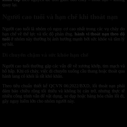
quay lại.
Người cao tuổi và hạn chế khi thoát nạn
Người cao tuổi là nhóm có nguy cơ cao nhất trong các vụ cháy do
hạn chế về thể lực và tốc độ phản ứng.
hành vi thoát nạn theo độ
tuổi
ở nhóm này thường bị ảnh hưởng mạnh bởi sức khỏe và tâm lý
sợ hãi.
Di chuyển chậm và sức khỏe hạn chế
Người cao tuổi thường gặp các vấn đề về xương khớp, tim mạch và
hô hấp. Khi có cháy, việc di chuyển xuống cầu thang hoặc thoát qua
hành lang có khói là rất khó khăn.
Theo tiêu chuẩn thiết kế QCVN 06:2022/BXD, lối thoát nạn phải
đảm bảo chiều rộng tối thiểu và không bị cản trở, nhưng thực tế
nhiều công trình vẫn để vật dụng, xe đạp hoặc hàng hóa chắn lối đi,
gây nguy hiểm lớn cho nhóm người này.