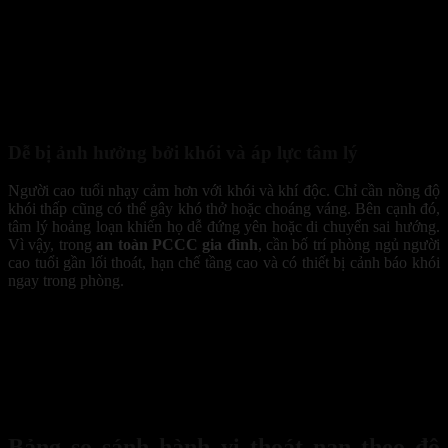
Các bệnh lý về xương khớp và hô hấp khiến người cao tuổi gặp
Dễ bị ảnh hưởng bởi khói và áp lực tâm lý
Người cao tuổi nhạy cảm hơn với khói và khí độc. Chỉ cần nồng độ
khói thấp cũng có thể gây khó thở hoặc choáng váng. Bên cạnh đó,
tâm lý hoảng loạn khiến họ dễ đứng yên hoặc di chuyển sai hướng.
Vì vậy, trong
an toàn PCCC gia đình
, cần bố trí phòng ngủ người
cao tuổi gần lối thoát, hạn chế tầng cao và có thiết bị cảnh báo khói
ngay trong phòng.
Người cao tuổi nhạy cảm hơn với khói và khí độc. Chỉ cần nồng độ
khói thấp cũng có thể gây khó thở hoặc choáng váng. Bên cạnh đó,
tâm lý hoảng loạn khiến họ dễ đứng yên hoặc di chuyển sai hướng.
Vì vậy, trong
an toàn PCCC gia đình
, cần bố trí phòng ngủ người
cao tuổi gần lối thoát, hạn chế tầng cao và có thiết bị cảnh báo khói
ngay trong phòng.
Bảng so sánh hành vi thoát nạn theo độ