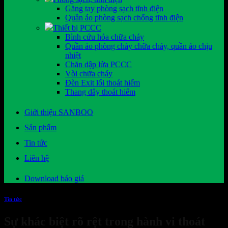
Găng tay phòng sạch tĩnh điện
Quần áo phòng sạch chống tĩnh điện
Thiết bị PCCC
Bình cứu hỏa chữa cháy
Quần áo phòng cháy chữa cháy, quần áo chịu
nhiệt
Chăn dập lửa PCCC
Vòi chữa cháy
Đèn Exit lối thoát hiểm
Thang dây thoát hiểm
Giới thiệu SANBOO
Sản phẩm
Tin tức
Liên hệ
Download báo giá
Tin tức
Sự khác biệt rõ rệt trong hành vi thoát