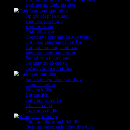
Lưới rào gà. Quây gia cầm
Thiết bị an toàn giao thông
Ốp góc cột phản quang
Biển báo giao thông
Bộ đàm cầm tay
Chặn lùi cao su
Cọc tiêu và cột phân làn giao thông
Cột chắn, giải phân cách mềm
Cuộn phản quang, cảnh báo
Đèn xoay cảnh báo, cứu hộ
Đinh đường phản quang
Gờ giảm tốc độ cao su
Gương cầu lồi giao thông
Thiết bị an toàn điện
Sào cách điện, tiếp địa di động
Thảm cách điện
Ủng cách điện
Bút thử điện
Găng tay cách điện
Ghế cách điện
Guốc trèo cột điện
Phòng sạch, tĩnh điện
Găng tay phòng sạch tĩnh điện
Quần áo phòng sạch chống tĩnh điện