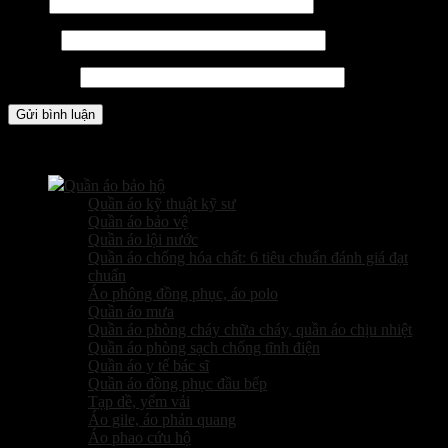
Tên
*
Email
*
Trang web
Các sản phẩm kinh doanh
Quần áo bảo hộ
Quần áo kỹ thuật kỹ sư
Quần áo bảo vệ
Quần áo lội nước
Quần áo chống hóa chất: 6 tiêu chuẩn đánh giá đạt
chuẩn
Áo phông đồng phục, áo polo
Quần áo mưa
Quần áo phòng cháy chữa cháy, quần áo chịu nhiệt
Quần áo phòng sạch chống tĩnh điện
Quần áo y tế bác sĩ
Quần áo đồng phục đầu bếp
Tạp dề, yếm vải
Áo gile, áo phản quang
Áo phao cứu hộ