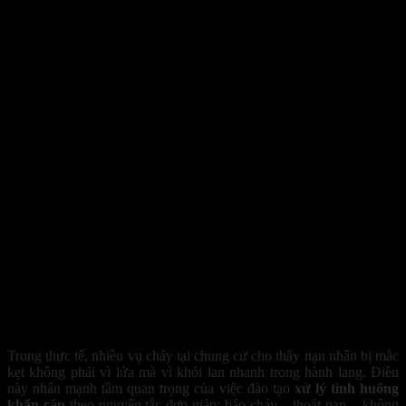
Nguyên tắc sống còn của người trưởng thành là phải báo cháy v
Trong thực tế, nhiều vụ cháy tại chung cư cho thấy nạn nhân bị mắc
kẹt không phải vì lửa mà vì khói lan nhanh trong hành lang. Điều
này nhấn mạnh tầm quan trọng của việc đào tạo
xử lý tình huống
khẩn cấp
theo nguyên tắc đơn giản: báo cháy – thoát nạn – không