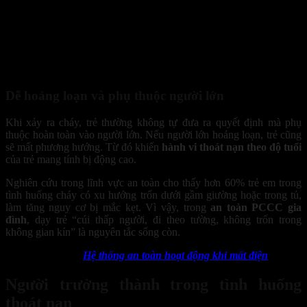
Trẻ em dưới 10 tuổi chưa hiểu hết sự nguy hiểm của hỏa hoạn v
Dễ hoảng loạn và phụ thuộc người lớn
Khi xảy ra cháy, trẻ thường không tự đưa ra quyết định mà phụ
thuộc hoàn toàn vào người lớn. Nếu người lớn hoảng loạn, trẻ cũng
sẽ mất phương hướng. Từ đó khiến
hành vi thoát nạn theo độ tuổi
của trẻ mang tính bị động cao.
Nghiên cứu trong lĩnh vực an toàn cho thấy hơn 60% trẻ em trong
tình huống cháy có xu hướng trốn dưới gầm giường hoặc trong tủ,
làm tăng nguy cơ bị mắc kẹt. Vì vậy, trong
an toàn PCCC gia
đình
, dạy trẻ “cúi thấp người, đi theo tường, không trốn trong
không gian kín” là nguyên tắc sống còn.
Xem thêm:
Hệ thống an toàn hoạt động khi mất điện
Người trưởng thành trong tình huống
thoát nạn