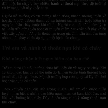
đấu hoặc bỏ chạy”. Tuy nhiên,
hành vi thoát nạn theo độ tuổi
lại
xử lý trạng thái này khác nhau.
Người trẻ thường có xu hướng hành động nhanh nhưng thiếu kế
hoạch. Người trưởng thành có xu hướng tìm tài sản hoặc kiểm tra
nguyên nhân cháy trước khi rời đi. Người cao tuổi dễ bị tâm lý sợ
hãi, dẫn đến đứng yên hoặc di chuyển chậm.
Sự khác biệt này khiến
việc xây dựng phương án thoát nạn trong gia đình cần tính đến từng
nhóm tuổi, thay vì chỉ áp dụng một kịch bản chung.
Trẻ em và hành vi thoát nạn khi có cháy
Khả năng nhận biết nguy hiểm còn hạn chế
Trẻ em dưới 10 tuổi thường chưa hiểu đầy đủ về nguy cơ cháy. Khi
có khói hoặc lửa, trẻ có thể nghĩ đó là hiện tượng bình thường hoặc
tò mò tiếp cận gần hơn. Một số trường hợp còn quay lại lấy đồ chơi
hoặc vật dụng cá nhân.
Theo khuyến nghị của lực lượng PCCC, trẻ em cần được huấn
luyện nhận biết ít nhất 3 dấu hiệu nguy hiểm cơ bản: khói đen, mùi
khét và chuông báo cháy. Đây là nền tảng của
kỹ năng thoát nạn
khi cháy
.