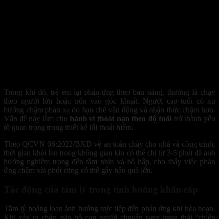
Phản xạ trước hỏa hoạn của mỗi lứa tuổi hoàn toàn khác nhau, 
từng thành viên
Trong khi đó, trẻ em lại phản ứng theo bản năng, thường là chạy
theo người lớn hoặc trốn vào góc khuất. Người cao tuổi có xu
hướng chậm phản xạ do hạn chế vận động và nhận thức chậm hơn.
Vấn đề này làm cho
hành vi thoát nạn theo độ tuổi
trở thành yếu
tố quan trọng trong thiết kế lối thoát hiểm.
Theo QCVN 06:2022/BXD về an toàn cháy cho nhà và công trình,
thời gian khói lan trong không gian kín có thể chỉ từ 3-5 phút đã ảnh
hưởng nghiêm trọng đến tầm nhìn và hô hấp, cho thấy việc phản
ứng chậm vài phút cũng có thể gây hậu quả lớn.
Tác động của tâm lý trong tình huống khẩn cấp
Tâm lý hoảng loạn ảnh hưởng trực tiếp đến phản ứng khi hỏa hoạn.
Khi xảy ra cháy, não bộ con người chuyển sang trạng thái “chiến