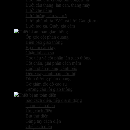
Lưới cầu thang, lan can, thang máy
Lưới che nắng
Lưới hứng, cản vật rơi
Lưới phủ nhựa PVC và lưới Gangform
Lưới rào gà. Quây gia cầm
Thiết bị an toàn giao thông
Ốp góc cột phản quang
Biển báo giao thông
Bộ đàm cầm tay
Chặn lùi cao su
Cọc tiêu và cột phân làn giao thông
Cột chắn, giải phân cách mềm
Cuộn phản quang, cảnh báo
Đèn xoay cảnh báo, cứu hộ
Đinh đường phản quang
Gờ giảm tốc độ cao su
Gương cầu lồi giao thông
Thiết bị an toàn điện
Sào cách điện, tiếp địa di động
Thảm cách điện
Ủng cách điện
Bút thử điện
Găng tay cách điện
Ghế cách điện