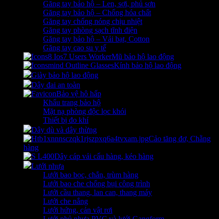
Găng tay bảo hộ – Len, sợi, phủ sơn
Găng tay bảo hộ – Chống hóa chất
Găng tay chống nóng chịu nhiệt
Găng tay phòng sạch tĩnh điện
Găng tay bảo hộ – Vải bạt, Cotton
Găng tay cao su y tế
Mũ bảo hộ lao động
Kính bảo hộ lao động
Giày bảo hộ lao động
Dây đai an toàn
Bảo vệ hô hấp
Khẩu trang bảo hộ
Mặt nạ phòng độc lọc khói
Thiết bị đo khí
Dây dù và dây thừng
Cảo tăng đơ, Chằng
hàng
Dây cáp vải cẩu hàng, kéo hàng
Lưới nhựa
Lưới bao bọc, chắn, trùm hàng
Lưới bao che chống bụi công trình
Lưới cầu thang, lan can, thang máy
Lưới che nắng
Lưới hứng, cản vật rơi
Lưới phủ nhựa PVC và lưới Gangform