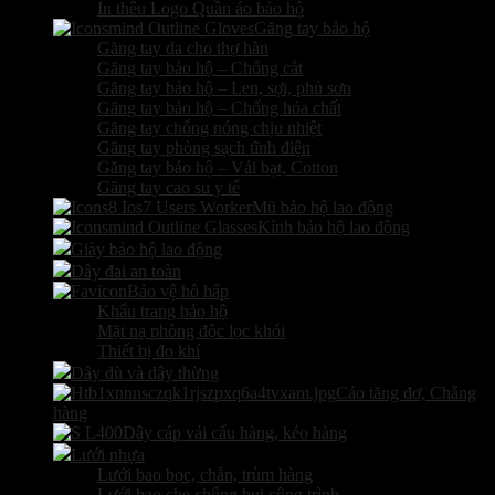
In thêu Logo Quần áo bảo hộ
Găng tay bảo hộ
Găng tay da cho thợ hàn
Găng tay bảo hộ – Chống cắt
Găng tay bảo hộ – Len, sợi, phủ sơn
Găng tay bảo hộ – Chống hóa chất
Găng tay chống nóng chịu nhiệt
Găng tay phòng sạch tĩnh điện
Găng tay bảo hộ – Vải bạt, Cotton
Găng tay cao su y tế
Mũ bảo hộ lao động
Kính bảo hộ lao động
Giày bảo hộ lao động
Dây đai an toàn
Bảo vệ hô hấp
Khẩu trang bảo hộ
Mặt nạ phòng độc lọc khói
Thiết bị đo khí
Dây dù và dây thừng
Cảo tăng đơ, Chằng
hàng
Dây cáp vải cẩu hàng, kéo hàng
Lưới nhựa
Lưới bao bọc, chắn, trùm hàng
Lưới bao che chống bụi công trình