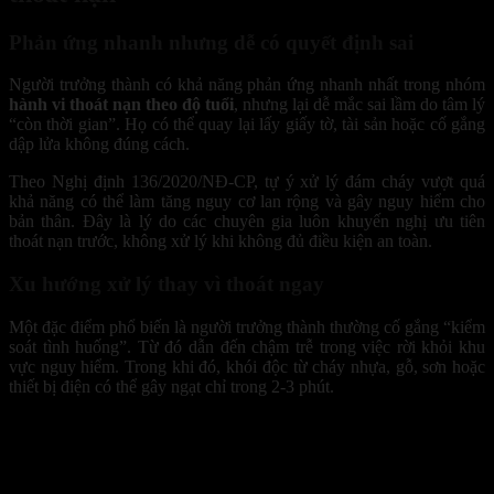
Phản ứng nhanh nhưng dễ có quyết định sai
Người trưởng thành có khả năng phản ứng nhanh nhất trong nhóm
hành vi thoát nạn theo độ tuổi
, nhưng lại dễ mắc sai lầm do tâm lý
“còn thời gian”. Họ có thể quay lại lấy giấy tờ, tài sản hoặc cố gắng
dập lửa không đúng cách.
Theo Nghị định 136/2020/NĐ-CP, tự ý xử lý đám cháy vượt quá
khả năng có thể làm tăng nguy cơ lan rộng và gây nguy hiểm cho
bản thân. Đây là lý do các chuyên gia luôn khuyến nghị ưu tiên
thoát nạn trước, không xử lý khi không đủ điều kiện an toàn.
Xu hướng xử lý thay vì thoát ngay
Một đặc điểm phổ biến là người trưởng thành thường cố gắng “kiểm
soát tình huống”. Từ đó dẫn đến chậm trễ trong việc rời khỏi khu
vực nguy hiểm. Trong khi đó, khói độc từ cháy nhựa, gỗ, sơn hoặc
thiết bị điện có thể gây ngạt chỉ trong 2-3 phút.