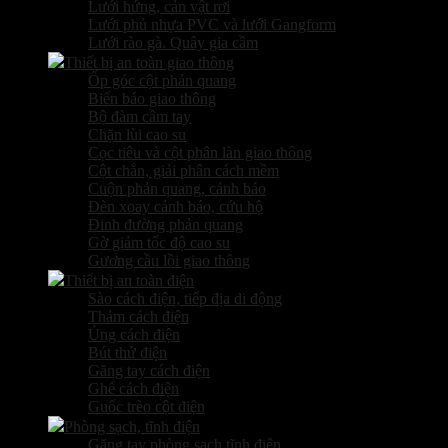
Lưới hứng, cản vật rơi
Lưới phủ nhựa PVC và lưới Gangform
Lưới rào gà. Quây gia cầm
Thiết bị an toàn giao thông
Ốp góc cột phản quang
Biển báo giao thông
Bộ đàm cầm tay
Chặn lùi cao su
Cọc tiêu và cột phân làn giao thông
Cột chắn, giải phân cách mềm
Cuộn phản quang, cảnh báo
Đèn xoay cảnh báo, cứu hộ
Đinh đường phản quang
Gờ giảm tốc độ cao su
Gương cầu lồi giao thông
Thiết bị an toàn điện
Sào cách điện, tiếp địa di động
Thảm cách điện
Ủng cách điện
Bút thử điện
Găng tay cách điện
Ghế cách điện
Guốc trèo cột điện
Phòng sạch, tĩnh điện
Găng tay phòng sạch tĩnh điện