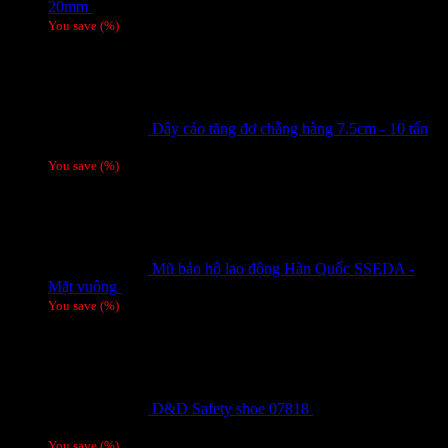
20mm
Giá liên hệ
You save
(
%)
Dây cảo tăng đơ chằng hàng 7.5cm - 10 tấn
Giá liên hệ
You save
(
%)
Mũ bảo hộ lao động Hàn Quốc SSEDA -
Mặt vuông
125,000
₫
You save
(
%)
D&D Safety shoe 07818
810,000
₫
Giá gốc
là: 810,000 ₫.
780,000
₫
Giá hiện tại là: 780,000 ₫.
/ 1 đôi
You save
(
%)