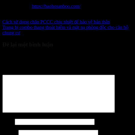
Điện thoại: 0965 996 288
Website:
https://baohosanboo.com/
Email: sales.sanboo@gmail.com
Cách sử dụng chăn PCCC chịu nhiệt để bảo vệ bản thân
Trang bị combo thang thoát hiểm và mặt nạ phòng độc cho căn hộ
chung cư
Để lại một bình luận
Email của bạn sẽ không được hiển thị công khai.
Các trường bắt
buộc được đánh dấu
*
Bình luận
*
Tên
*
Email
*