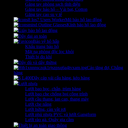
Găng tay phòng sạch tĩnh điện
Găng tay bảo hộ – Vải bạt, Cotton
Găng tay cao su y tế
Mũ bảo hộ lao động
Kính bảo hộ lao động
Giày bảo hộ lao động
Dây đai an toàn
Bảo vệ hô hấp
Khẩu trang bảo hộ
Mặt nạ phòng độc lọc khói
Thiết bị đo khí
Dây dù và dây thừng
Cảo tăng đơ, Chằng
hàng
Dây cáp vải cẩu hàng, kéo hàng
Lưới nhựa
Lưới bao bọc, chắn, trùm hàng
Lưới bao che chống bụi công trình
Lưới cầu thang, lan can, thang máy
Lưới che nắng
Lưới hứng, cản vật rơi
Lưới phủ nhựa PVC và lưới Gangform
Lưới rào gà. Quây gia cầm
Thiết bị an toàn giao thông