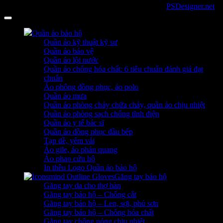
Copyright 2026 ©
sanboo.com.vn
. Developed by
PSDesigner.net
Quần áo bảo hộ
Quần áo kỹ thuật kỹ sư
Quần áo bảo vệ
Quần áo lội nước
Quần áo chống hóa chất: 6 tiêu chuẩn đánh giá đạt
chuẩn
Áo phông đồng phục, áo polo
Quần áo mưa
Quần áo phòng cháy chữa cháy, quần áo chịu nhiệt
Quần áo phòng sạch chống tĩnh điện
Quần áo y tế bác sĩ
Quần áo đồng phục đầu bếp
Tạp dề, yếm vải
Áo gile, áo phản quang
Áo phao cứu hộ
In thêu Logo Quần áo bảo hộ
Găng tay bảo hộ
Găng tay da cho thợ hàn
Găng tay bảo hộ – Chống cắt
Găng tay bảo hộ – Len, sợi, phủ sơn
Găng tay bảo hộ – Chống hóa chất
Găng tay chống nóng chịu nhiệt