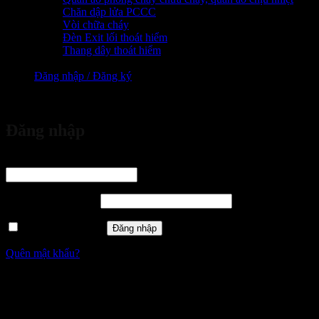
Chăn dập lửa PCCC
Vòi chữa cháy
Đèn Exit lối thoát hiểm
Thang dây thoát hiểm
Đăng nhập / Đăng ký
vừa đặt mua
Đăng nhập
Tên tài khoản hoặc địa chỉ email
*
Bắt buộc
Mật khẩu
*
Bắt buộc
Ghi nhớ mật khẩu
Đăng nhập
Quên mật khẩu?