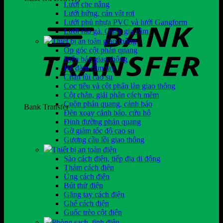
Lưới che nắng
Lưới hứng, cản vật rơi
Lưới phủ nhựa PVC và lưới Gangform
Lưới rào gà. Quây gia cầm
Thiết bị an toàn giao thông
Ốp góc cột phản quang
Biển báo giao thông
Bộ đàm cầm tay
Chặn lùi cao su
Cọc tiêu và cột phân làn giao thông
Cột chắn, giải phân cách mềm
Cuộn phản quang, cảnh báo
Bank Transfer
Đèn xoay cảnh báo, cứu hộ
Đinh đường phản quang
Gờ giảm tốc độ cao su
Gương cầu lồi giao thông
Thiết bị an toàn điện
Sào cách điện, tiếp địa di động
Thảm cách điện
Ủng cách điện
Bút thử điện
Găng tay cách điện
Ghế cách điện
Guốc trèo cột điện
Phòng sạch, tĩnh điện