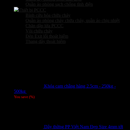
Quần áo phòng sạch chống tĩnh điện
Thiết bị PCCC
Bình cứu hỏa chữa cháy
Quần áo phòng cháy chữa cháy, quần áo chịu nhiệt
Chăn dập lửa PCCC
Vòi chữa cháy
Đèn Exit lối thoát hiểm
Thang dây thoát hiểm
Sản phẩm hot
Khóa cam chằng hàng 2.5cm - 250kg -
500kg
Giá liên hệ
You save
(
%)
Dây thừng PP Việt Nam Đẹp Size 4mm tới