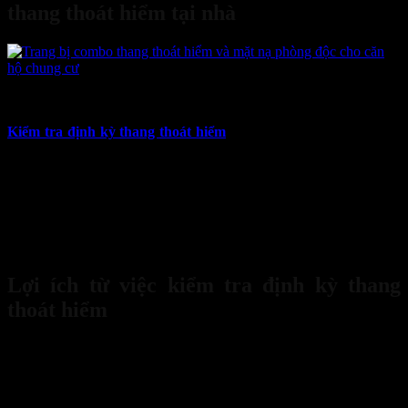
thang thoát hiểm tại nhà
23
Th6
Kiểm tra định kỳ thang thoát hiểm
giúp bạn nắm chắc tình trạng
thiết bị thoát hiểm để đảm bảo thang phát huy hiệu quả khi có sự cố
xảy ra. Tuy nhiên nhiều người mua thang về cất vào một góc mà
không trong khi một chiếc thang thoát hiểm chỉ thực sự là vật cứu
mạng khi nó luôn ở trong tình trạng mới, nguyên vẹn và sẵn sàng để
sử dụng bất cứ lúc nào. Cùng Bảo Hộ Sanboo tìm hiểu quy trình
bảo quản và kiểm tra định kỳ thang thoát hiẻm qua bài viết dưới
đây.
Lợi ích từ việc kiểm tra định kỳ thang
thoát hiểm
Bạn có thể nghĩ rằng một chiếc thang mới mua, cất kỹ trong hộp thì
sẽ luôn an toàn, suy nghĩ này tiềm ẩn rất nhiều rủi ro. Môi trường,
thời gian và các yếu tố khách quan khác đều có thể tác động và làm
suy giảm chất lượng của thang mà bạn không hề hay biết. Vậy nên