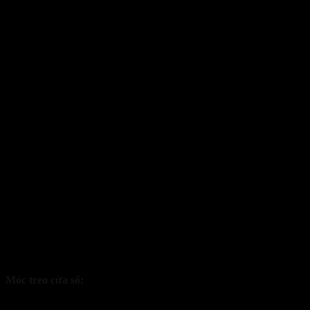
Kiểm tra định kỳ thang thoát hiểm là vô cùng cần thiết
Móc treo cửa sổ:
Quan sát kỹ bề mặt của hai móc treo. Chúng có dấu hiệu gỉ