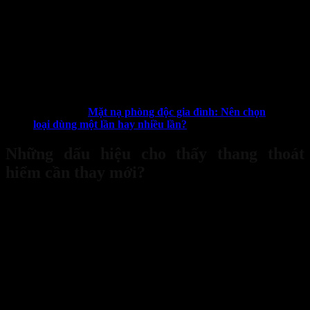
Đeo găng tay bảo hộ và từ từ tuốt tay dọc theo toàn bộ chiều
dài của dây. Cảm nhận xem có chỗ nào lồi lõm, mỏng đi bất
thường hoặc có sợi nào bị đứt bên trong hay không.
Sau khi hoàn thành việc
kiểm tra thang thoát hiểm định kỳ
, hãy
cẩn thận gấp thang lại theo đúng hướng dẫn của nhà sản xuất và đặt
lại vào vị trí lưu trữ an toàn.
Xem thêm:
Mặt nạ phòng độc gia đình: Nên chọn
loại dùng một lần hay nhiều lần?
Những dấu hiệu cho thấy thang thoát
hiểm cần thay mới?
Dù bạn bảo quản tốt đến đâu, thang thoát hiểm cũng có tuổi thọ
nhất định. Dưới đây là những dấu hiệu rõ ràng cho thấy bạn cần
thay một chiếc thang mới ngay lập tức.