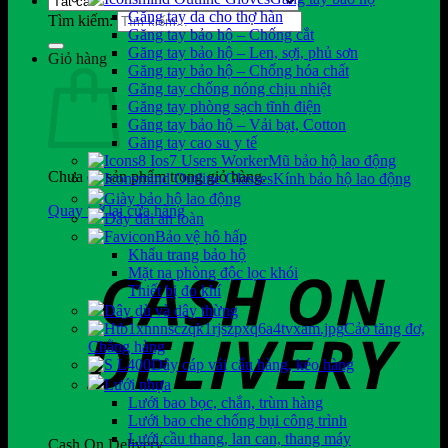
Găng tay da cho thợ hàn
Tìm kiếm:
Găng tay bảo hộ – Chống cắt
Găng tay bảo hộ – Len, sợi, phủ sơn
Giỏ hàng
Găng tay bảo hộ – Chống hóa chất
Găng tay chống nóng chịu nhiệt
Găng tay phòng sạch tĩnh điện
Găng tay bảo hộ – Vải bạt, Cotton
Găng tay cao su y tế
Mũ bảo hộ lao động
Chưa có sản phẩm trong giỏ hàng.
Kính bảo hộ lao động
Giày bảo hộ lao động
Quay trở lại cửa hàng
Dây đai an toàn
Bảo vệ hô hấp
Khẩu trang bảo hộ
Mặt nạ phòng độc lọc khói
Thiết bị đo khí
Dây dù và dây thừng
Cảo tăng đơ,
Chằng hàng
Dây cáp vải cẩu hàng, kéo hàng
Lưới nhựa
Lưới bao bọc, chắn, trùm hàng
Lưới bao che chống bụi công trình
Lưới cầu thang, lan can, thang máy
Cash On Delivery