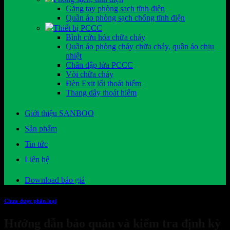
Găng tay phòng sạch tĩnh điện
Quần áo phòng sạch chống tĩnh điện
Thiết bị PCCC
Bình cứu hỏa chữa cháy
Quần áo phòng cháy chữa cháy, quần áo chịu
nhiệt
Chăn dập lửa PCCC
Vòi chữa cháy
Đèn Exit lối thoát hiểm
Thang dây thoát hiểm
Giới thiệu SANBOO
Sản phẩm
Tin tức
Liên hệ
Download báo giá
Chưa được phân loại
Hướng dẫn bảo quản và kiểm tra định kỳ