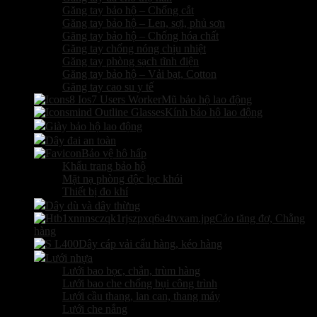
Găng tay bảo hộ – Chống cắt
Găng tay bảo hộ – Len, sợi, phủ sơn
Găng tay bảo hộ – Chống hóa chất
Găng tay chống nóng chịu nhiệt
Găng tay phòng sạch tĩnh điện
Găng tay bảo hộ – Vải bạt, Cotton
Găng tay cao su y tế
Mũ bảo hộ lao động
Kính bảo hộ lao động
Giày bảo hộ lao động
Dây đai an toàn
Bảo vệ hô hấp
Khẩu trang bảo hộ
Mặt nạ phòng độc lọc khói
Thiết bị đo khí
Dây dù và dây thừng
Cảo tăng đơ, Chằng
hàng
Dây cáp vải cẩu hàng, kéo hàng
Lưới nhựa
Lưới bao bọc, chắn, trùm hàng
Lưới bao che chống bụi công trình
Lưới cầu thang, lan can, thang máy
Lưới che nắng