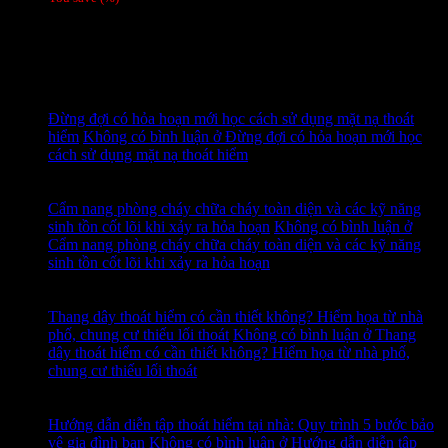
Tags
Tin tức mới
15
Th7
Đừng đợi có hỏa hoạn mới học cách sử dụng mặt nạ thoát
hiểm
Không có bình luận
ở Đừng đợi có hỏa hoạn mới học
cách sử dụng mặt nạ thoát hiểm
14
Th7
Cẩm nang phòng cháy chữa cháy toàn diện và các kỹ năng
sinh tồn cốt lõi khi xảy ra hỏa hoạn
Không có bình luận
ở
Cẩm nang phòng cháy chữa cháy toàn diện và các kỹ năng
sinh tồn cốt lõi khi xảy ra hỏa hoạn
13
Th7
Thang dây thoát hiểm có cần thiết không? Hiểm họa từ nhà
phố, chung cư thiếu lối thoát
Không có bình luận
ở Thang
dây thoát hiểm có cần thiết không? Hiểm họa từ nhà phố,
chung cư thiếu lối thoát
12
Th7
Hướng dẫn diễn tập thoát hiểm tại nhà: Quy trình 5 bước bảo
vệ gia đình bạn
Không có bình luận
ở Hướng dẫn diễn tập