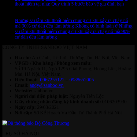
thoát hiểm tại nhà: Quy trình 5 bước bảo vệ gia đình bạn
11
Th7
Những sai lầm khi thoát hiểm chung cư khi xảy ra cháy nổ
mà 90% cư dân đều lầm tưởng
Không có bình luận
ở Những
sai lầm khi thoát hiểm chung cư khi xảy ra cháy nổ mà 90%
cư dân đều lầm tưởng
CÔNG TY TNHH SANBOO VIỆT NAM
Địa chỉ:
An Cảnh, Lê Lợi, Thường Tín, Hà Nội, Việt Nam
VPGD / Kho hàng / Phòng xem mẫu:
Số 19 Ngách 11, Ngõ 1295 Giải Phóng, Hoàng Liệt, Hoàng
Mai, Hà Nội, Việt Nam.
Điện thoại:
0967255122
–
0988652005
Email:
andy@sanboo.vn
Website:
sanboo.vn
Người đại diện pháp luật:
Nguyễn Tiến Lộc
Giấy chứng nhận đăng ký kinh doanh số:
0106203930
Ngày cấp:
29/03/2021
Nơi cấp:
Sở Kế Hoạch Và Đầu Tư Thành Phố Hà Nội
TRỤ SỞ HÀ NỘI