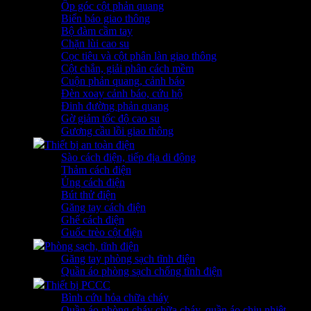
Ốp góc cột phản quang
Biển báo giao thông
Bộ đàm cầm tay
Chặn lùi cao su
Cọc tiêu và cột phân làn giao thông
Cột chắn, giải phân cách mềm
Cuộn phản quang, cảnh báo
Đèn xoay cảnh báo, cứu hộ
Đinh đường phản quang
Gờ giảm tốc độ cao su
Gương cầu lồi giao thông
Thiết bị an toàn điện
Sào cách điện, tiếp địa di động
Thảm cách điện
Ủng cách điện
Bút thử điện
Găng tay cách điện
Ghế cách điện
Guốc trèo cột điện
Phòng sạch, tĩnh điện
Găng tay phòng sạch tĩnh điện
Quần áo phòng sạch chống tĩnh điện
Thiết bị PCCC
Bình cứu hỏa chữa cháy
Quần áo phòng cháy chữa cháy, quần áo chịu nhiệt