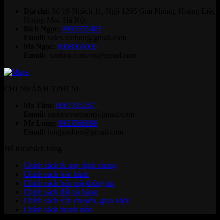
Địa chỉ:
Số 19 Ngách 11, Ngõ 1295 Giải Phóng, Hoàng Liệt,
Hoàng Mai, Hà Nội
Bích Ngọc:
0985555483
Email:
sales.sanboo@gmail.com
Ms Ngọc:
0968961069
Email:
sanboo.com.vn@gmail.com
CHI NHÁNH TPHCM
Ms Tâm:
0907335267
Email:
sanboovietnam@gmail.com
Mr Long:
0933566890
Email:
longsanboo@gmail.com
Hỗ trợ khách hàng
Chính sách & quy định chung
Chính sách bảo hành
Chính sách bảo mật thông tin
Chính sách đổi trả hàng
Chính sách vận chuyển, giao nhận
Chính sách thanh toán