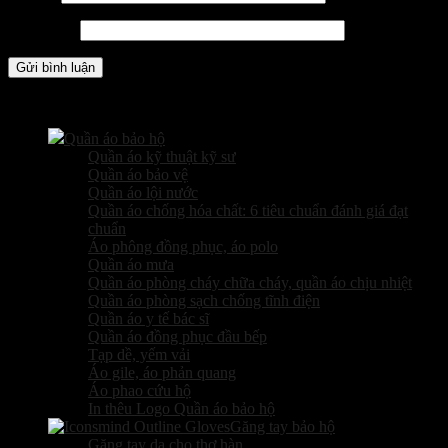
Trang web
Các sản phẩm kinh doanh
Quần áo bảo hộ
Quần áo kỹ thuật kỹ sư
Quần áo bảo vệ
Quần áo lội nước
Quần áo chống hóa chất: 6 tiêu chuẩn đánh giá đạt
chuẩn
Áo phông đồng phục, áo polo
Quần áo mưa
Quần áo phòng cháy chữa cháy, quần áo chịu nhiệt
Quần áo phòng sạch chống tĩnh điện
Quần áo y tế bác sĩ
Quần áo đồng phục đầu bếp
Tạp dề, yếm vải
Áo gile, áo phản quang
Áo phao cứu hộ
In thêu Logo Quần áo bảo hộ
Găng tay bảo hộ
Găng tay da cho thợ hàn