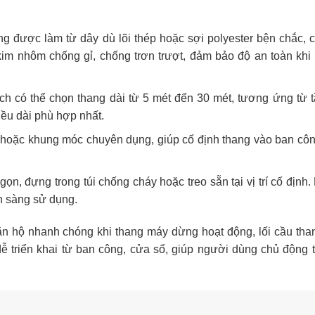
 được làm từ dây dù lõi thép hoặc sợi polyester bện chắc, c
im nhôm chống gỉ, chống trơn trượt, đảm bảo độ an toàn khi
h có thể chọn thang dài từ 5 mét đến 30 mét, tương ứng từ 
hiều dài phù hợp nhất.
oặc khung móc chuyên dụng, giúp cố định thang vào ban côn
ọn, đựng trong túi chống cháy hoặc treo sẵn tại vị trí cố định.
ẵn sàng sử dụng.
ăn hộ nhanh chóng khi thang máy dừng hoạt động, lối cầu tha
dễ triển khai từ ban công, cửa sổ, giúp người dùng chủ động