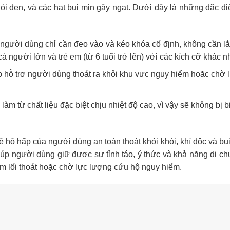
ói đen, và các hạt bụi mịn gây ngạt. Dưới đây là những đặc đi
người dùng chỉ cần đeo vào và kéo khóa cố định, không cần lắ
 người lớn và trẻ em (từ 6 tuổi trở lên) với các kích cỡ khác n
 hỗ trợ người dùng thoát ra khỏi khu vực nguy hiểm hoặc chờ 
àm từ chất liệu đặc biệt chịu nhiệt độ cao, vì vậy sẽ không bị 
hô hấp của người dùng an toàn thoát khỏi khói, khí độc và bụi
iúp người dùng giữ được sự tỉnh táo, ý thức và khả năng di ch
tìm lối thoát hoặc chờ lực lượng cứu hộ nguy hiểm.