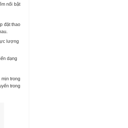
ểm nổi bật
p đặt thao
hau.
lực lượng
biến dạng
 mịn trong
uyển trong