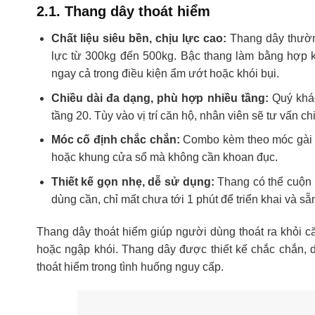
2.1. Thang dây thoát hiểm
Chất liệu siêu bền, chịu lực cao:
Thang dây thường
lực từ 300kg đến 500kg. Bậc thang làm bằng hợp k
ngay cả trong điều kiện ẩm ướt hoặc khói bụi.
Chiều dài đa dạng, phù hợp nhiều tầng:
Quý khác
tầng 20. Tùy vào vị trí căn hộ, nhân viên sẽ tư vấn c
Móc cố định chắc chắn:
Combo kèm theo móc gài h
hoặc khung cửa sổ mà không cần khoan đục.
Thiết kế gọn nhẹ, dễ sử dụng:
Thang có thể cuộn g
dùng cần, chỉ mất chưa tới 1 phút để triển khai và s
Thang dây thoát hiểm giúp người dùng thoát ra khỏi c
hoặc ngập khói. Thang dây được thiết kế chắc chắn, 
thoát hiểm trong tình huống nguy cấp.