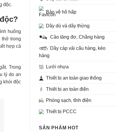
g độc.
Bảo vệ hô hấp
 độc?
Dây dù và dây thừng
tình huống
Cảo tăng đơ, Chằng hàng
 thở trong
kết hợp cả
Dây cáp vải cẩu hàng, kéo
hàng
Lưới nhựa
gắt. Trong
u lý do an
Thiết bị an toàn giao thông
g khói độc
Thiết bị an toàn điện
Phòng sạch, tĩnh điện
Thiết bị PCCC
SẢN PHẨM HOT