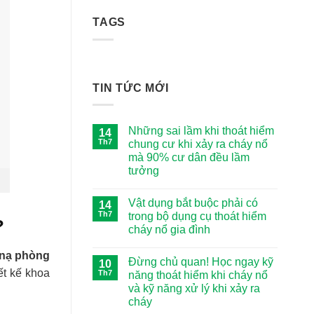
810,000 ₫.
là:
TAGS
780,000 ₫.
TIN TỨC MỚI
Những sai lầm khi thoát hiểm
14
Th7
chung cư khi xảy ra cháy nổ
mà 90% cư dân đều lầm
tưởng
Không
có
Vật dụng bắt buộc phải có
14
bình
luận
Th7
trong bộ dụng cụ thoát hiểm
?
ở
cháy nổ gia đình
Những
sai
Không
lầm
có
 nạ phòng
khi
Đừng chủ quan! Học ngay kỹ
10
bình
thoát
luận
ết kế khoa
Th7
năng thoát hiểm khi cháy nổ
hiểm
ở
chung
và kỹ năng xử lý khi xảy ra
Vật
cư
dụng
cháy
khi
bắt
xảy