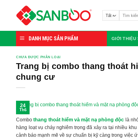
Bỏ
qua
Tìm
nội
kiếm:
dung
DANH MỤC SẢN PHẨM
GIỚI THIỆ
CHƯA ĐƯỢC PHÂN LOẠI
Trang bị combo thang thoát h
chung cư
24
Th6
Combo
thang thoát hiểm và mặt nạ phòng độc
là nhó
hàng loạt vụ cháy nghiêm trọng đã xảy ra tại nhiều kh
cảnh báo mạnh mẽ về sự chuẩn bị kỹ càng trong việc ứ