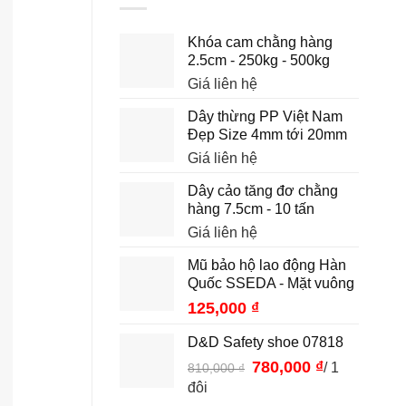
Khóa cam chằng hàng
2.5cm - 250kg - 500kg
Giá liên hệ
Dây thừng PP Việt Nam
Đẹp Size 4mm tới 20mm
Giá liên hệ
Dây cảo tăng đơ chằng
hàng 7.5cm - 10 tấn
Giá liên hệ
Mũ bảo hộ lao động Hàn
Quốc SSEDA - Mặt vuông
125,000
₫
D&D Safety shoe 07818
Giá
780,000
₫
Giá
/ 1
810,000
₫
gốc
hiện
đôi
là:
tại