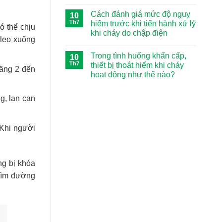
buộc
Không
ra
phải
có
cháy
Cách đánh giá mức độ nguy
10
có
bình
nổ
trong
luận
Th7
hiểm trước khi tiến hành xử lý
mà
ó thể chịu
ở
bộ
90%
khi cháy do chập điện
Đừng
dụng
cư
 leo xuống
chủ
cụ
Không
dân
quan!
thoát
có
đều
Học
hiểm
Trong tình huống khẩn cấp,
10
bình
lầm
ngay
cháy
luận
tưởng
Th7
thiết bị thoát hiểm khi cháy
kỹ
nổ
tầng 2 đến
ở
năng
gia
hoạt động như thế nào?
Cách
thoát
đình
đánh
hiểm
Không
giá
khi
có
mức
g, lan can
cháy
bình
độ
nổ
luận
nguy
ở
và
hiểm
Trong
kỹ
trước
tình
năng
khi
 Khi người
huống
xử
tiến
khẩn
lý
hành
cấp,
khi
xử
thiết
xảy
lý
bị
ra
khi
thoát
ng bị khóa
cháy
cháy
hiểm
do
 tìm đường
khi
chập
cháy
điện
hoạt
động
như
thế
nào?