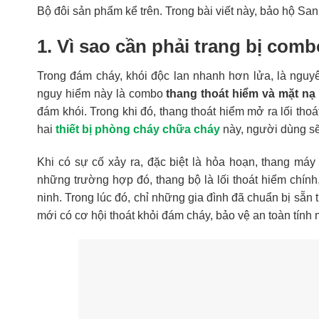
Bộ đôi sản phẩm kể trên. Trong bài viết này, bảo hộ San
1. Vì sao cần phải trang bị com
Trong đám cháy, khói độc lan nhanh hơn lửa, là nguy
nguy hiểm này là combo
thang thoát hiểm và mặt n
đám khói. Trong khi đó, thang thoát hiểm mở ra lối tho
hai
thiết bị phòng cháy chữa cháy
này, người dùng sẽ
Khi có sự cố xảy ra, đặc biệt là hỏa hoạn, thang má
những trường hợp đó, thang bộ là lối thoát hiểm chính,
ninh. Trong lúc đó, chỉ những gia đình đã chuẩn bị sẵn
mới có cơ hội thoát khỏi đám cháy, bảo vệ an toàn tính