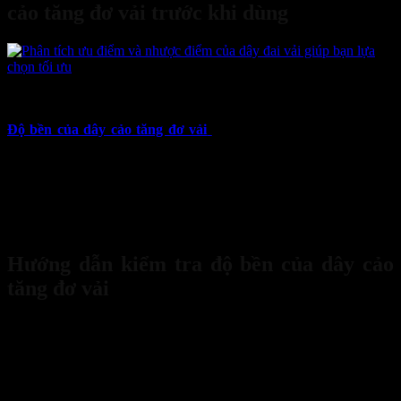
cảo tăng đơ vải trước khi dùng
26
Th4
Độ bền của dây cảo tăng đơ vải
là yếu tố then chốt đảm bảo an
toàn cho hàng hóa trong quá trình vận chuyển. Tuy nhiên, để phát
huy tối đa hiệu quả và đảm bảo an toàn tuyệt đối, người sử dụng
cần nắm vững cách kiểm tra tải trọng và
độ bền của dây cảo tăng
đơ vải
một cách cẩn thận. Bảo Hộ Sanboo sẽ hướng dẫn bạn chi tiết
cách kiểm tra
độ bền của dây cảo tăng đơ vải
qua bài viết dưới
đây.
Hướng dẫn kiểm tra độ bền của dây cảo
tăng đơ vải
Việc kiểm tra tải trọng của dây cảo tăng đơ vải cần được thực hiện
một cách cẩn thận và tuân thủ theo các bước sau: