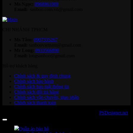
Ms Ngọc:
0968961069
Email:
sanboo.com.vn@gmail.com
CHI NHÁNH TPHCM
Ms Tâm:
0907335267
Email:
sanboovietnam@gmail.com
Mr Long:
0933566890
Email:
longsanboo@gmail.com
Hỗ trợ khách hàng
Chính sách & quy định chung
Chính sách bảo hành
Chính sách bảo mật thông tin
Chính sách đổi trả hàng
Chính sách vận chuyển, giao nhận
Chính sách thanh toán
Copyright 2026 ©
sanboo.com.vn
. Developed by
PSDesigner.net
Quần áo bảo hộ