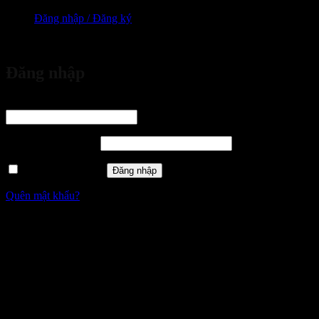
Đăng nhập / Đăng ký
vừa đặt mua
Đăng nhập
Tên tài khoản hoặc địa chỉ email
*
Bắt buộc
Mật khẩu
*
Bắt buộc
Ghi nhớ mật khẩu
Đăng nhập
Quên mật khẩu?