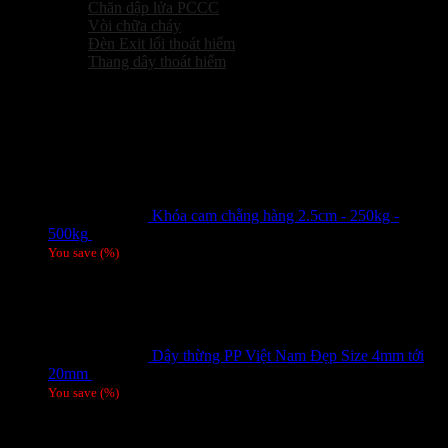
Chăn dập lửa PCCC
Vòi chữa cháy
Đèn Exit lối thoát hiểm
Thang dây thoát hiểm
Sản phẩm hot
Khóa cam chằng hàng 2.5cm - 250kg -
500kg
Giá liên hệ
You save
(
%)
Dây thừng PP Việt Nam Đẹp Size 4mm tới
20mm
Giá liên hệ
You save
(
%)