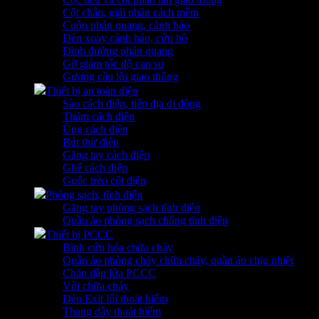
Cột chắn, giải phân cách mềm
Cuộn phản quang, cảnh báo
Đèn xoay cảnh báo, cứu hộ
Đinh đường phản quang
Gờ giảm tốc độ cao su
Gương cầu lồi giao thông
Thiết bị an toàn điện
Sào cách điện, tiếp địa di động
Thảm cách điện
Ủng cách điện
Bút thử điện
Găng tay cách điện
Ghế cách điện
Guốc trèo cột điện
Phòng sạch, tĩnh điện
Găng tay phòng sạch tĩnh điện
Quần áo phòng sạch chống tĩnh điện
Thiết bị PCCC
Bình cứu hỏa chữa cháy
Quần áo phòng cháy chữa cháy, quần áo chịu nhiệt
Chăn dập lửa PCCC
Vòi chữa cháy
Đèn Exit lối thoát hiểm
Thang dây thoát hiểm