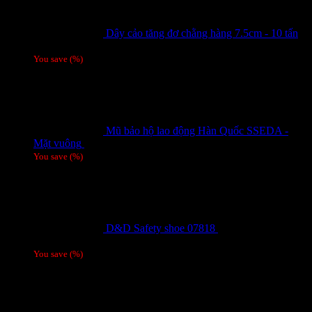
Dây cảo tăng đơ chằng hàng 7.5cm - 10 tấn
Giá liên hệ
You save
(
%)
Mũ bảo hộ lao động Hàn Quốc SSEDA -
Mặt vuông
125,000
₫
You save
(
%)
D&D Safety shoe 07818
810,000
₫
Giá gốc
là: 810,000 ₫.
780,000
₫
Giá hiện tại là: 780,000 ₫.
/ 1 đôi
You save
(
%)
Tags
Tin tức mới