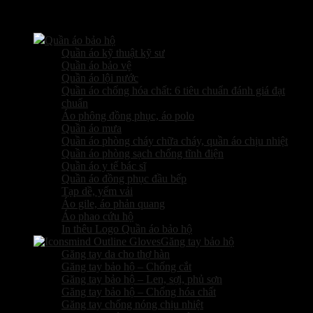
Các sản phẩm kinh doanh
Quần áo bảo hộ
Quần áo kỹ thuật kỹ sư
Quần áo bảo vệ
Quần áo lội nước
Quần áo chống hóa chất: 6 tiêu chuẩn đánh giá đạt
chuẩn
Áo phông đồng phục, áo polo
Quần áo mưa
Quần áo phòng cháy chữa cháy, quần áo chịu nhiệt
Quần áo phòng sạch chống tĩnh điện
Quần áo y tế bác sĩ
Quần áo đồng phục đầu bếp
Tạp dề, yếm vải
Áo gile, áo phản quang
Áo phao cứu hộ
In thêu Logo Quần áo bảo hộ
Găng tay bảo hộ
Găng tay da cho thợ hàn
Găng tay bảo hộ – Chống cắt
Găng tay bảo hộ – Len, sợi, phủ sơn
Găng tay bảo hộ – Chống hóa chất
Găng tay chống nóng chịu nhiệt