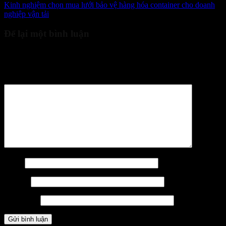
Kinh nghiệm chọn mua lưới bảo vệ hàng hóa container cho doanh
nghiệp vận tải
Để lại một bình luận
Email của bạn sẽ không được hiển thị công khai.
Các trường bắt
buộc được đánh dấu
*
Bình luận
*
Tên
*
Email
*
Trang web