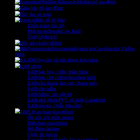
Kính bảo hộ lao động
Giày bảo hộ lao động
Dây đai an toàn
Bảo vệ hô hấp
Khẩu trang bảo hộ
Mặt nạ phòng độc lọc khói
Thiết bị đo khí
Dây dù và dây thừng
Cảo tăng đơ, Chằng
hàng
Dây cáp vải cẩu hàng, kéo hàng
Lưới nhựa
Lưới bao bọc, chắn, trùm hàng
Lưới bao che chống bụi công trình
Lưới cầu thang, lan can, thang máy
Lưới che nắng
Lưới hứng, cản vật rơi
Lưới phủ nhựa PVC và lưới Gangform
Lưới rào gà. Quây gia cầm
Thiết bị an toàn giao thông
Ốp góc cột phản quang
Biển báo giao thông
Bộ đàm cầm tay
Chặn lùi cao su
Cọc tiêu và cột phân làn giao thông