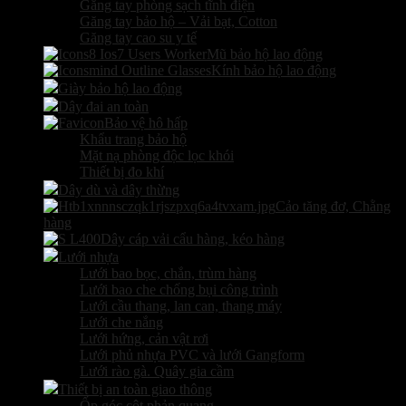
Găng tay phòng sạch tĩnh điện
Găng tay bảo hộ – Vải bạt, Cotton
Găng tay cao su y tế
Mũ bảo hộ lao động
Kính bảo hộ lao động
Giày bảo hộ lao động
Dây đai an toàn
Bảo vệ hô hấp
Khẩu trang bảo hộ
Mặt nạ phòng độc lọc khói
Thiết bị đo khí
Dây dù và dây thừng
Cảo tăng đơ, Chằng
hàng
Dây cáp vải cẩu hàng, kéo hàng
Lưới nhựa
Lưới bao bọc, chắn, trùm hàng
Lưới bao che chống bụi công trình
Lưới cầu thang, lan can, thang máy
Lưới che nắng
Lưới hứng, cản vật rơi
Lưới phủ nhựa PVC và lưới Gangform
Lưới rào gà. Quây gia cầm
Thiết bị an toàn giao thông
Ốp góc cột phản quang