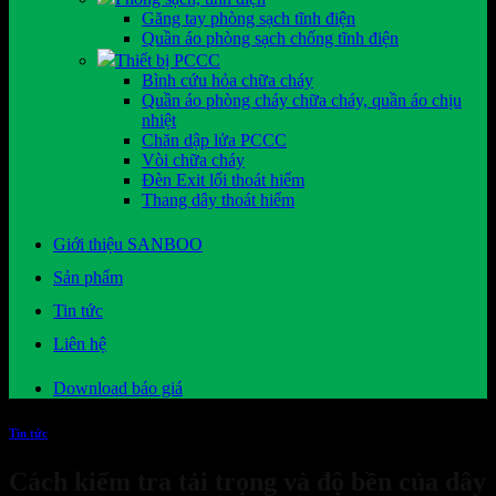
Găng tay phòng sạch tĩnh điện
Quần áo phòng sạch chống tĩnh điện
Thiết bị PCCC
Bình cứu hỏa chữa cháy
Quần áo phòng cháy chữa cháy, quần áo chịu
nhiệt
Chăn dập lửa PCCC
Vòi chữa cháy
Đèn Exit lối thoát hiểm
Thang dây thoát hiểm
Giới thiệu SANBOO
Sản phẩm
Tin tức
Liên hệ
Download báo giá
Tin tức
Cách kiểm tra tải trọng và độ bền của dây