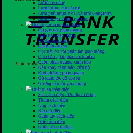
Lưới che nắng
Lưới hứng, cản vật rơi
Lưới phủ nhựa PVC và lưới Gangform
Lưới rào gà. Quây gia cầm
Thiết bị an toàn giao thông
Ốp góc cột phản quang
Biển báo giao thông
Bộ đàm cầm tay
Chặn lùi cao su
Cọc tiêu và cột phân làn giao thông
Cột chắn, giải phân cách mềm
Cuộn phản quang, cảnh báo
Bank Transfer
Đèn xoay cảnh báo, cứu hộ
Đinh đường phản quang
Gờ giảm tốc độ cao su
Gương cầu lồi giao thông
Thiết bị an toàn điện
Sào cách điện, tiếp địa di động
Thảm cách điện
Ủng cách điện
Bút thử điện
Găng tay cách điện
Ghế cách điện
Guốc trèo cột điện
Phòng sạch, tĩnh điện