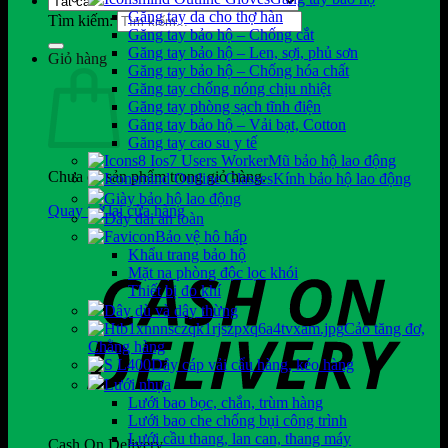
Găng tay da cho thợ hàn
Tìm kiếm:
Găng tay bảo hộ – Chống cắt
Găng tay bảo hộ – Len, sợi, phủ sơn
Giỏ hàng
Găng tay bảo hộ – Chống hóa chất
Găng tay chống nóng chịu nhiệt
Găng tay phòng sạch tĩnh điện
Găng tay bảo hộ – Vải bạt, Cotton
Găng tay cao su y tế
Mũ bảo hộ lao động
Chưa có sản phẩm trong giỏ hàng.
Kính bảo hộ lao động
Giày bảo hộ lao động
Quay trở lại cửa hàng
Dây đai an toàn
Bảo vệ hô hấp
Khẩu trang bảo hộ
Mặt nạ phòng độc lọc khói
Thiết bị đo khí
Dây dù và dây thừng
Cảo tăng đơ,
Chằng hàng
Dây cáp vải cẩu hàng, kéo hàng
Lưới nhựa
Lưới bao bọc, chắn, trùm hàng
Lưới bao che chống bụi công trình
Lưới cầu thang, lan can, thang máy
Cash On Delivery