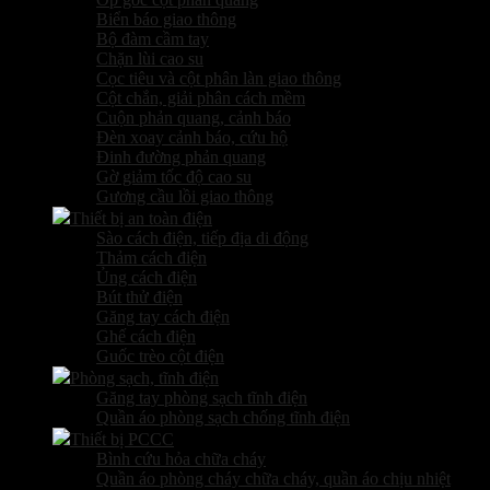
Biển báo giao thông
Bộ đàm cầm tay
Chặn lùi cao su
Cọc tiêu và cột phân làn giao thông
Cột chắn, giải phân cách mềm
Cuộn phản quang, cảnh báo
Đèn xoay cảnh báo, cứu hộ
Đinh đường phản quang
Gờ giảm tốc độ cao su
Gương cầu lồi giao thông
Thiết bị an toàn điện
Sào cách điện, tiếp địa di động
Thảm cách điện
Ủng cách điện
Bút thử điện
Găng tay cách điện
Ghế cách điện
Guốc trèo cột điện
Phòng sạch, tĩnh điện
Găng tay phòng sạch tĩnh điện
Quần áo phòng sạch chống tĩnh điện
Thiết bị PCCC
Bình cứu hỏa chữa cháy
Quần áo phòng cháy chữa cháy, quần áo chịu nhiệt