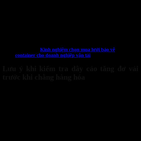
động trơn tru, không bị kẹt, gỉ sét hoặc hư hỏng. Các chốt
khóa phải chắc chắn và không bị lỏng lẻo.
Kiểm tra các phụ kiện đi kèm: Móc, khóa hoặc các phụ kiện
khác đi kèm với dây cảo tăng đơ vải cũng cần được kiểm tra
về độ nguyên vẹn, không bị nứt, gãy hoặc biến dạng. Đảm
bảo các phụ kiện này phù hợp với tải trọng của dây cảo.
Xem thêm:
Kinh nghiệm chọn mua lưới bảo vệ
container cho doanh nghiệp vận tải
Lưu ý khi kiểm tra dây cảo tăng đơ vải
trước khi chằng hàng hóa
Ngoài việc tuân thủ các bước kiểm tra trên, người sử dụng cần lưu ý
một số điểm quan trọng sau để đảm bảo
độ bền của dây cảo tăng
đơ vải
.