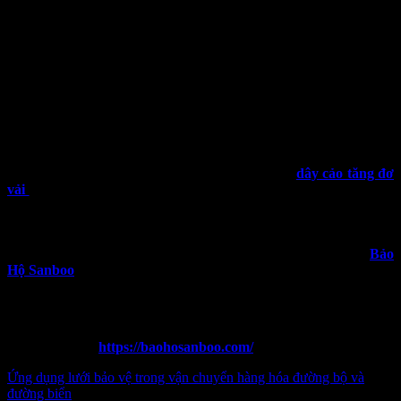
Lưu ý khi kiểm tra dây cảo tăng đơ vải trước khi chằng hàng h
Hãy luôn đặt sự an toàn lên hàng đầu và lựa chọn
dây cảo tăng đơ
vải
có độ bền cao, đồng thời thực hiện kiểm tra kỹ lưỡng trước mỗi
chuyến đi.
Độ bền của dây cảo tăng đơ vải
quyết định trực tiếp
đến sự an toàn của hàng hóa và mọi người. Hãy nhớ rằng, một chút
cẩn trọng trong khâu kiểm tra có thể ngăn chặn những hậu quả đáng
tiếc xảy ra. Nếu còn bất kì thắc mắc nào hãy liên hệ ngay với
Bảo
Hộ Sanboo
để được tư vấn chi tiết.
Thông tin liên hệ:
Điện thoại:
0965 996 288
Website:
https://baohosanboo.com/
Ứng dụng lưới bảo vệ trong vận chuyển hàng hóa đường bộ và
đường biển