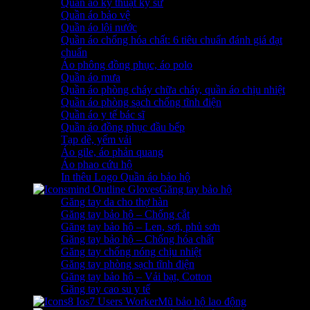
Quần áo kỹ thuật kỹ sư
Quần áo bảo vệ
Quần áo lội nước
Quần áo chống hóa chất: 6 tiêu chuẩn đánh giá đạt
chuẩn
Áo phông đồng phục, áo polo
Quần áo mưa
Quần áo phòng cháy chữa cháy, quần áo chịu nhiệt
Quần áo phòng sạch chống tĩnh điện
Quần áo y tế bác sĩ
Quần áo đồng phục đầu bếp
Tạp dề, yếm vải
Áo gile, áo phản quang
Áo phao cứu hộ
In thêu Logo Quần áo bảo hộ
Găng tay bảo hộ
Găng tay da cho thợ hàn
Găng tay bảo hộ – Chống cắt
Găng tay bảo hộ – Len, sợi, phủ sơn
Găng tay bảo hộ – Chống hóa chất
Găng tay chống nóng chịu nhiệt
Găng tay phòng sạch tĩnh điện
Găng tay bảo hộ – Vải bạt, Cotton
Găng tay cao su y tế
Mũ bảo hộ lao động