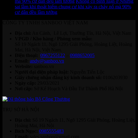
mà 90% cư dân đều lầm tưởng
Không có bình luận
ở Những
sai lầm khi thoát hiểm chung cư khi xảy ra cháy nổ mà 90%
cư dân đều lầm tưởng
CÔNG TY TNHH SANBOO VIỆT NAM
Địa chỉ:
An Cảnh, Lê Lợi, Thường Tín, Hà Nội, Việt Nam
VPGD / Kho hàng / Phòng xem mẫu:
Số 19 Ngách 11, Ngõ 1295 Giải Phóng, Hoàng Liệt, Hoàng
Mai, Hà Nội, Việt Nam.
Điện thoại:
0967255122
–
0988652005
Email:
andy@sanboo.vn
Website:
sanboo.vn
Người đại diện pháp luật:
Nguyễn Tiến Lộc
Giấy chứng nhận đăng ký kinh doanh số:
0106203930
Ngày cấp:
29/03/2021
Nơi cấp:
Sở Kế Hoạch Và Đầu Tư Thành Phố Hà Nội
TRỤ SỞ HÀ NỘI
Địa chỉ:
Số 19 Ngách 11, Ngõ 1295 Giải Phóng, Hoàng Liệt,
Hoàng Mai, Hà Nội
Bích Ngọc:
0985555483
Email:
sales.sanboo@gmail.com