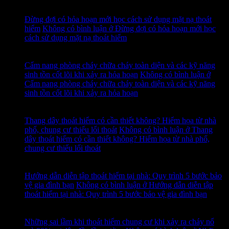
15
Th7
Đừng đợi có hỏa hoạn mới học cách sử dụng mặt nạ thoát
hiểm
Không có bình luận
ở Đừng đợi có hỏa hoạn mới học
cách sử dụng mặt nạ thoát hiểm
14
Th7
Cẩm nang phòng cháy chữa cháy toàn diện và các kỹ năng
sinh tồn cốt lõi khi xảy ra hỏa hoạn
Không có bình luận
ở
Cẩm nang phòng cháy chữa cháy toàn diện và các kỹ năng
sinh tồn cốt lõi khi xảy ra hỏa hoạn
13
Th7
Thang dây thoát hiểm có cần thiết không? Hiểm họa từ nhà
phố, chung cư thiếu lối thoát
Không có bình luận
ở Thang
dây thoát hiểm có cần thiết không? Hiểm họa từ nhà phố,
chung cư thiếu lối thoát
12
Th7
Hướng dẫn diễn tập thoát hiểm tại nhà: Quy trình 5 bước bảo
vệ gia đình bạn
Không có bình luận
ở Hướng dẫn diễn tập
thoát hiểm tại nhà: Quy trình 5 bước bảo vệ gia đình bạn
11
Th7
Những sai lầm khi thoát hiểm chung cư khi xảy ra cháy nổ