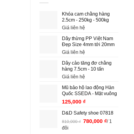
Khóa cam chằng hàng
2.5cm - 250kg - 500kg
Giá liên hệ
Dây thừng PP Việt Nam
Đẹp Size 4mm tới 20mm
Giá liên hệ
Dây cảo tăng đơ chằng
hàng 7.5cm - 10 tấn
Giá liên hệ
Mũ bảo hộ lao động Hàn
Quốc SSEDA - Mặt vuông
125,000
₫
D&D Safety shoe 07818
Giá
780,000
₫
Giá
/ 1
810,000
₫
gốc
hiện
đôi
là:
tại