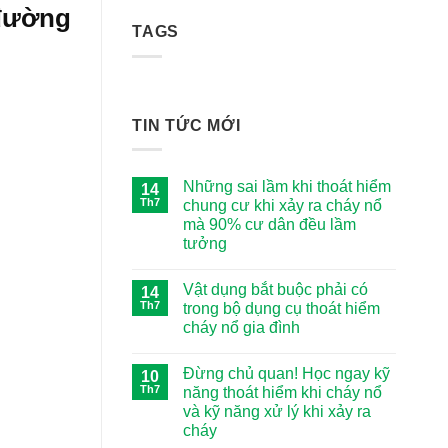
 đường
810,000 ₫.
là:
TAGS
780,000 ₫.
TIN TỨC MỚI
Những sai lầm khi thoát hiểm
14
Th7
chung cư khi xảy ra cháy nổ
mà 90% cư dân đều lầm
tưởng
Không
có
Vật dụng bắt buộc phải có
14
bình
luận
Th7
trong bộ dụng cụ thoát hiểm
ở
cháy nổ gia đình
Những
sai
Không
lầm
có
khi
Đừng chủ quan! Học ngay kỹ
10
bình
thoát
luận
Th7
năng thoát hiểm khi cháy nổ
hiểm
ở
chung
và kỹ năng xử lý khi xảy ra
Vật
cư
dụng
cháy
khi
bắt
xảy