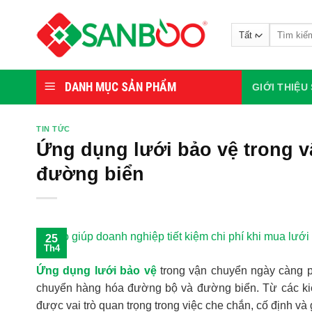
Bỏ
qua
Tìm
nội
kiếm:
dung
DANH MỤC SẢN PHẨM
GIỚI THIỆ
TIN TỨC
Ứng dụng lưới bảo vệ trong 
đường biển
25
Th4
Ứng dụng lưới bảo vệ
trong vận chuyển ngày càng p
chuyển hàng hóa đường bộ và đường biển. Từ các kiệ
được vai trò quan trọng trong việc che chắn, cố định và 