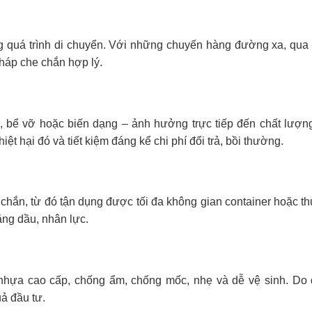
ng quá trình di chuyển. Với những chuyến hàng đường xa, qua 
pháp che chắn hợp lý.
bể vỡ hoặc biến dạng – ảnh hưởng trực tiếp đến chất lượng
hiệt hại đó và tiết kiệm đáng kể chi phí đổi trả, bồi thường.
hắn, từ đó tận dụng được tối đa không gian container hoặc thù
ăng dầu, nhân lực.
 nhựa cao cấp, chống ẩm, chống mốc, nhẹ và dễ vệ sinh. Do
uả đầu tư.