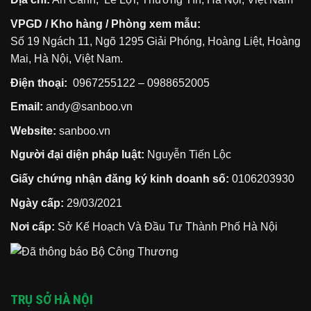
đình
ra
bạn
cháy
VPGD / Kho hàng / Phòng xem mẫu:
nổ
mà
Số 19 Ngách 11, Ngõ 1295 Giải Phóng, Hoàng Liệt, Hoàng
90%
cư
Mai, Hà Nội, Việt Nam.
dân
đều
lầm
Điện thoại:
0967255122
–
0988652005
tưởng
Email:
andy@sanboo.vn
Website:
sanboo.vn
Người đại diện pháp luật:
Nguyễn Tiến Lộc
Giấy chứng nhận đăng ký kinh doanh số:
0106203930
Ngày cấp:
29/03/2021
Nơi cấp:
Sở Kế Hoạch Và Đầu Tư Thành Phố Hà Nội
TRỤ SỞ HÀ NỘI