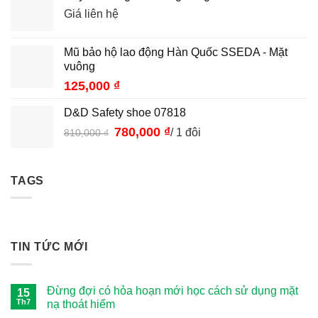
Giá liên hệ
Mũ bảo hộ lao động Hàn Quốc SSEDA - Mặt
vuông
125,000
₫
D&D Safety shoe 07818
Giá
780,000
₫
Giá
/ 1 đôi
810,000
₫
gốc
hiện
là:
tại
810,000 ₫.
là:
TAGS
780,000 ₫.
TIN TỨC MỚI
Đừng đợi có hỏa hoạn mới học cách sử dụng mặt
15
Th7
nạ thoát hiểm