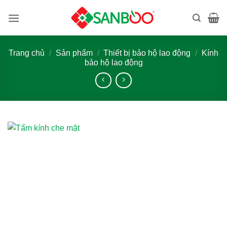
Bỏ
qua
nội
dung
Trang chủ
/
Sản phẩm
/
Thiết bị bảo hộ lao động
/
Kính
bảo hộ lao động