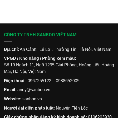
CÔNG TY TNHH SANBOO VIỆT NAM
Địa chỉ:
An Cảnh, Lê Lợi, Thường Tín, Hà Nội, Việt Nam
VPGD / Kho hàng / Phòng xem mẫu:
Số 19 Ngách 11, Ngõ 1295 Giải Phóng, Hoàng Liệt, Hoàng
Mai, Hà Nội, Việt Nam.
Điện thoại:
0967255122
–
0988652005
Email:
andy@sanboo.vn
Website:
sanboo.vn
Người đại diện pháp luật:
Nguyễn Tiến Lộc
Giấy chứng nhận đăng ký kinh doanh số:
0106203930