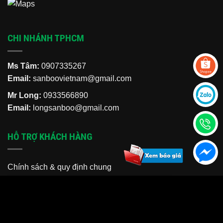
CHI NHÁNH TPHCM
Ms Tâm:
0907335267
Email:
sanboovietnam@gmail.com
Mr Long:
0933566890
Email:
longsanboo@gmail.com
HỖ TRỢ KHÁCH HÀNG
Chính sách & quy định chung
Chính sách bảo hành
Hoàng Hà
vừa đặt mua
Chính sách bảo mật thông tin
Ghế cách điện 10-15KV (chân sứ)
5 phút trước