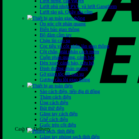
Lưới hứng, cản vật rơi
Lưới phủ nhựa PVC và lưới Gangform
Lưới rào gà. Quây gia cầm
Thiết bị an toàn giao thông
Ốp góc cột phản quang
Biển báo giao thông
Bộ đàm cầm tay
Chặn lùi cao su
Cọc tiêu và cột phân làn giao thông
Cột chắn, giải phân cách mềm
Cuộn phản quang, cảnh báo
Đèn xoay cảnh báo, cứu hộ
Đinh đường phản quang
Gờ giảm tốc độ cao su
Gương cầu lồi giao thông
Thiết bị an toàn điện
Sào cách điện, tiếp địa di động
Thảm cách điện
Ủng cách điện
Bút thử điện
Găng tay cách điện
Ghế cách điện
Guốc trèo cột điện
Cash On Delivery
Phòng sạch, tĩnh điện
Găng tay phòng sạch tĩnh điện