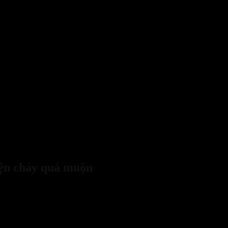
t mạnh mẽ do không được phát hiện từ sớm
iện cháy quá muộn
 thuộc nhưng dễ bị bỏ qua trong sinh hoạt hằng ngày. Việc hiểu rõ 