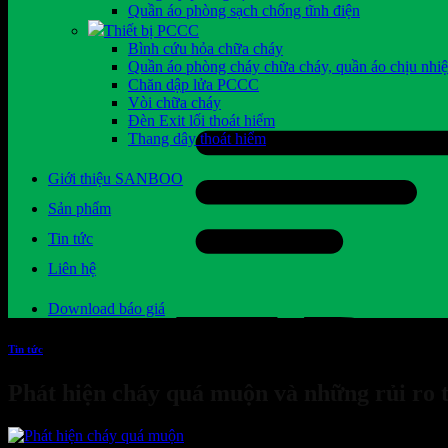
Quần áo phòng sạch chống tĩnh điện
Thiết bị PCCC
Bình cứu hỏa chữa cháy
Quần áo phòng cháy chữa cháy, quần áo chịu nhiệ
Chăn dập lửa PCCC
Vòi chữa cháy
Đèn Exit lối thoát hiểm
Thang dây thoát hiểm
Giới thiệu SANBOO
Sản phẩm
Tin tức
Liên hệ
Download báo giá
Tin tức
Phát hiện cháy quá muộn và những rủi ro t