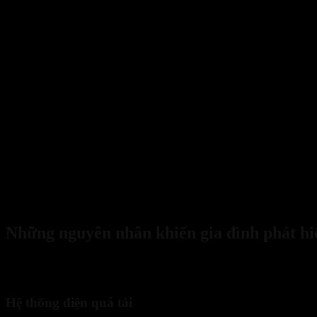
Hậu quả khôn lường từ những vụ hỏa hoạn dân dụng bùng phá
Những nguyên nhân khiến gia đình phát h
Đằng sau nhiều vụ cháy trong nhà thường là những nguyên nhân quen
tránh.
Hệ thống điện quá tải