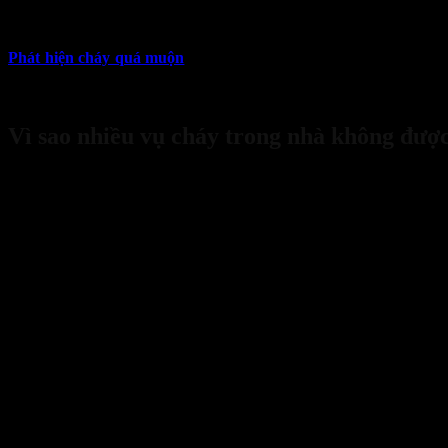
19
Th5
Phát hiện cháy quá muộn
là nguyên nhân khiến nhiều vụ hỏa hoạn 
liên quan đến sự cố điện như quá tải ổ cắm, chập dây dẫn hoặc thiết 
vào ban đêm khi mọi người đang ngủ.
Vì sao nhiều vụ cháy trong nhà không được
Bank Transfer
Phần lớn vụ cháy dân dụng thường âm ỉ kéo dài trước khi bùng phát
khét giảm sâu, nhất là ở những ngôi nhà thiếu thiết bị cảnh báo. Tâm