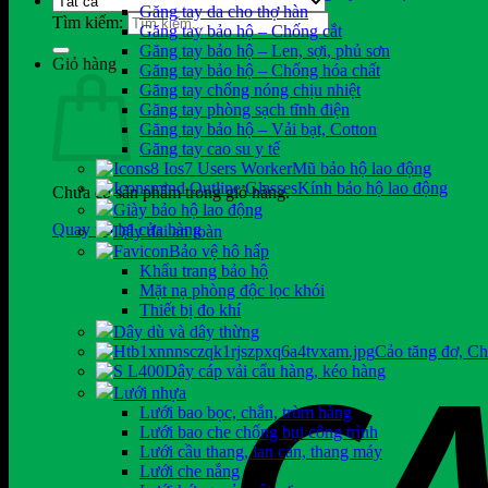
Găng tay da cho thợ hàn
Tìm kiếm:
Găng tay bảo hộ – Chống cắt
Găng tay bảo hộ – Len, sợi, phủ sơn
Giỏ hàng
Găng tay bảo hộ – Chống hóa chất
Găng tay chống nóng chịu nhiệt
Găng tay phòng sạch tĩnh điện
Găng tay bảo hộ – Vải bạt, Cotton
Găng tay cao su y tế
Mũ bảo hộ lao động
Kính bảo hộ lao động
Chưa có sản phẩm trong giỏ hàng.
Giày bảo hộ lao động
Quay trở lại cửa hàng
Dây đai an toàn
Bảo vệ hô hấp
Khẩu trang bảo hộ
Mặt nạ phòng độc lọc khói
Thiết bị đo khí
Dây dù và dây thừng
Cảo tăng đơ, C
Dây cáp vải cẩu hàng, kéo hàng
Lưới nhựa
Lưới bao bọc, chắn, trùm hàng
Lưới bao che chống bụi công trình
Lưới cầu thang, lan can, thang máy
Lưới che nắng