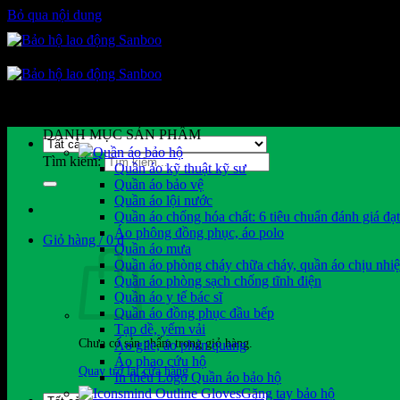
Bỏ qua nội dung
DANH MỤC SẢN PHẨM
Quần áo bảo hộ
Tìm kiếm:
Quần áo kỹ thuật kỹ sư
Quần áo bảo vệ
Quần áo lội nước
Quần áo chống hóa chất: 6 tiêu chuẩn đánh giá đạ
Áo phông đồng phục, áo polo
Giỏ hàng /
0
₫
Quần áo mưa
Quần áo phòng cháy chữa cháy, quần áo chịu nhiệ
Quần áo phòng sạch chống tĩnh điện
Quần áo y tế bác sĩ
Quần áo đồng phục đầu bếp
Tạp dề, yếm vải
Chưa có sản phẩm trong giỏ hàng.
Áo gile, áo phản quang
Áo phao cứu hộ
Quay trở lại cửa hàng
In thêu Logo Quần áo bảo hộ
Găng tay bảo hộ