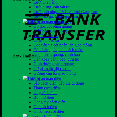
Lưới che nắng
Lưới hứng, cản vật rơi
Lưới phủ nhựa PVC và lưới Gangform
Lưới rào gà. Quây gia cầm
Thiết bị an toàn giao thông
Ốp góc cột phản quang
Biển báo giao thông
Bộ đàm cầm tay
Chặn lùi cao su
Cọc tiêu và cột phân làn giao thông
Cột chắn, giải phân cách mềm
Cuộn phản quang, cảnh báo
Bank Transfer
Đèn xoay cảnh báo, cứu hộ
Đinh đường phản quang
Gờ giảm tốc độ cao su
Gương cầu lồi giao thông
Thiết bị an toàn điện
Sào cách điện, tiếp địa di động
Thảm cách điện
Ủng cách điện
Bút thử điện
Găng tay cách điện
Ghế cách điện
Guốc trèo cột điện
Phòng sạch, tĩnh điện