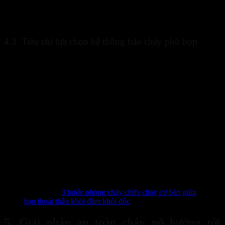
Những ưu điểm này giúp
công nghệ PCCC
trở thành giải pháp
quan trọng trong công tác bảo vệ tài sản và con người.
4.3. Tiêu chí lựa chọn hệ thống báo cháy phù hợp
Khi lựa chọn hệ thống báo cháy, doanh nghiệp cần cân nhắc nhiều
yếu tố như quy mô công trình, đặc điểm môi trường và khả năng mở
rộng trong tương lai.
Một hệ thống phù hợp cần đáp ứng các tiêu chí:
Độ ổn định cao.
Khả năng tích hợp linh hoạt.
Dễ vận hành.
Chi phí hợp lý.
Đáp ứng tiêu chuẩn an toàn.
Lựa chọn đúng giải pháp sẽ giúp
công nghệ PCCC
phát huy hiệu
quả tối đa trong quá trình vận hành.
Xem thêm:
3 bước phòng cháy chữa cháy cơ bản giúp
bạn thoát thân khỏi đám khói độc
5. Giải pháp an toàn cháy nổ hướng tới