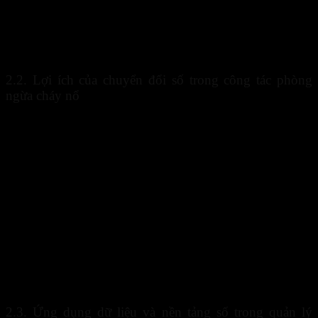
khi phát sinh sự cố. Đáng chú ý, số vụ cháy trong 6 tháng đầu năm
2024 đã tăng
19,4%
so với cùng kỳ năm trước. Điều này cho thấy
các phương pháp quản lý truyền thống đang gặp nhiều thách thức
trước tốc độ đô thị hóa và sự gia tăng của các công trình dân dụng,
sản xuất và kinh doanh.
2.2. Lợi ích của chuyển đổi số trong công tác phòng
ngừa cháy nổ
Quá trình số hóa mang lại nhiều lợi ích thiết thực cho các tổ chức và
doanh nghiệp.
Các lợi ích nổi bật gồm:
Tăng khả năng giám sát liên tục.
Tối ưu chi phí quản lý.
Cảnh báo nhanh khi phát hiện bất thường.
Hỗ trợ lưu trữ dữ liệu khoa học.
Nâng cao hiệu quả đánh giá rủi ro.
Thông qua các nền tảng hiện đại,
công nghệ PCCC
có thể hỗ trợ
nhà quản lý theo dõi toàn bộ hệ thống trên một giao diện duy nhất,
từ đó đưa ra quyết định nhanh chóng và chính xác hơn.
2.3. Ứng dụng dữ liệu và nền tảng số trong quản lý