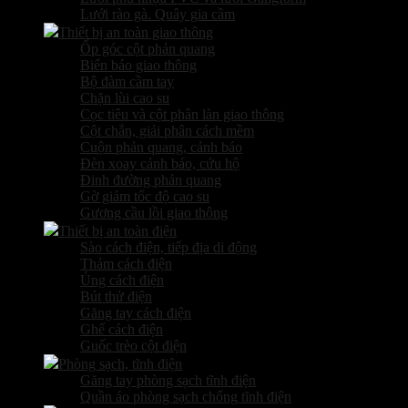
Lưới rào gà. Quây gia cầm
Thiết bị an toàn giao thông
Ốp góc cột phản quang
Biển báo giao thông
Bộ đàm cầm tay
Chặn lùi cao su
Cọc tiêu và cột phân làn giao thông
Cột chắn, giải phân cách mềm
Cuộn phản quang, cảnh báo
Đèn xoay cảnh báo, cứu hộ
Đinh đường phản quang
Gờ giảm tốc độ cao su
Gương cầu lồi giao thông
Thiết bị an toàn điện
Sào cách điện, tiếp địa di động
Thảm cách điện
Ủng cách điện
Bút thử điện
Găng tay cách điện
Ghế cách điện
Guốc trèo cột điện
Phòng sạch, tĩnh điện
Găng tay phòng sạch tĩnh điện
Quần áo phòng sạch chống tĩnh điện