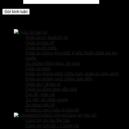
Trang web
Các sản phẩm kinh doanh
Quần áo bảo hộ
Quần áo kỹ thuật kỹ sư
Quần áo bảo vệ
Quần áo lội nước
Quần áo chống hóa chất: 6 tiêu chuẩn đánh giá đạt
chuẩn
Áo phông đồng phục, áo polo
Quần áo mưa
Quần áo phòng cháy chữa cháy, quần áo chịu nhiệt
Quần áo phòng sạch chống tĩnh điện
Quần áo y tế bác sĩ
Quần áo đồng phục đầu bếp
Tạp dề, yếm vải
Áo gile, áo phản quang
Áo phao cứu hộ
In thêu Logo Quần áo bảo hộ
Găng tay bảo hộ
Găng tay da cho thợ hàn
Găng tay bảo hộ – Chống cắt