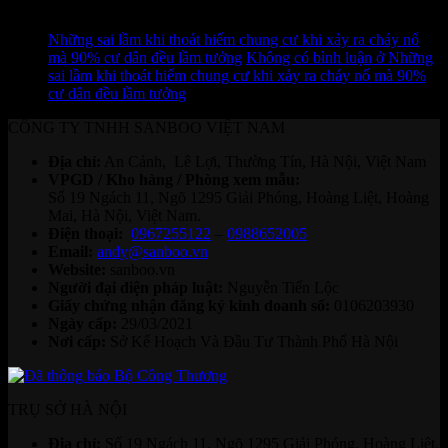
11
Th7
Những sai lầm khi thoát hiểm chung cư khi xảy ra cháy nổ
mà 90% cư dân đều lầm tưởng
Không có bình luận
ở Những
sai lầm khi thoát hiểm chung cư khi xảy ra cháy nổ mà 90%
cư dân đều lầm tưởng
CÔNG TY TNHH SANBOO VIỆT NAM
Địa chỉ:
An Cảnh, Lê Lợi, Thường Tín, Hà Nội, Việt Nam
VPGD / Kho hàng / Phòng xem mẫu:
Số 19 Ngách 11, Ngõ 1295 Giải Phóng, Hoàng Liệt, Hoàng
Mai, Hà Nội, Việt Nam.
Điện thoại:
0967255122
–
0988652005
Email:
andy@sanboo.vn
Website:
sanboo.vn
Người đại diện pháp luật:
Nguyễn Tiến Lộc
Giấy chứng nhận đăng ký kinh doanh số:
0106203930
Ngày cấp:
29/03/2021
Nơi cấp:
Sở Kế Hoạch Và Đầu Tư Thành Phố Hà Nội
TRỤ SỞ HÀ NỘI
Địa chỉ:
Số 19 Ngách 11, Ngõ 1295 Giải Phóng, Hoàng Liệt,