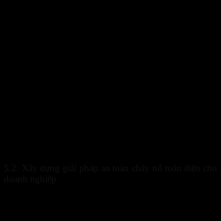
Giải pháp an toàn cháy nổ hiện đại kết hợp AI và IoT giúp nân
Sự kết hợp này giúp
công nghệ PCCC
nâng cao khả năng dự báo
và hỗ trợ xử lý tình huống một cách chủ động hơn.
5.2. Xây dựng giải pháp an toàn cháy nổ toàn diện cho
doanh nghiệp
Một
giải pháp an toàn cháy nổ
hiệu quả cần bao gồm hệ thống
phát hiện, cảnh báo, chữa cháy và quản lý dữ liệu. Bên cạnh đó,
doanh nghiệp cần chú trọng đào tạo nhân sự và tổ chức diễn tập