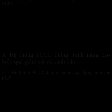
PCCC
Dữ liệu đóng vai trò quan trọng trong hoạt động quản lý an toàn
cháy nổ. Các nền tảng số hiện nay cho phép thu thập, lưu trữ và
phân tích thông tin từ nhiều nguồn khác nhau.
Thông tin từ cảm biến, camera giám sát và hệ thống điều khiển
được tổng hợp để hỗ trợ đánh giá nguy cơ. Nhờ đó,
công nghệ
PCCC
mang lại khả năng dự báo và kiểm soát rủi ro hiệu quả hơn
so với các phương pháp quản lý truyền thống.
3. Hệ thống PCCC thông minh nâng cao
hiệu quả giám sát và cảnh báo
3.1. Hệ thống PCCC thông minh hoạt động như thế
nào?
Hệ thống PCCC thông minh
hoạt động dựa trên mạng lưới cảm
biến được lắp đặt tại nhiều vị trí trong công trình. Các thiết bị này
liên tục ghi nhận dữ liệu về nhiệt độ, khói, khí gas và những yếu tố
liên quan đến nguy cơ cháy nổ.