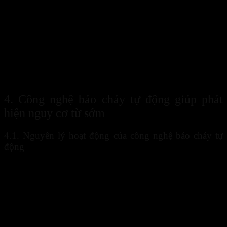
Tại nhà ở, hệ thống giám sát thông minh có khả năng phát hiện sớm
khói hoặc khí gas để gửi cảnh báo đến người dùng. Đối với các tòa
nhà văn phòng và chung cư, hệ thống hỗ trợ theo dõi nhiều khu vực
cùng lúc và cung cấp thông tin theo thời gian thực.
Trong môi trường sản xuất,
công nghệ PCCC
giúp kiểm soát các
khu vực có nguy cơ cao như kho hàng, khu vực chứa nhiên liệu
hoặc dây chuyền sản xuất. Điều này giúp giảm thiểu nguy cơ cháy
nổ và bảo vệ hoạt động kinh doanh.
4. Công nghệ báo cháy tự động giúp phát
hiện nguy cơ từ sớm
4.1. Nguyên lý hoạt động của công nghệ báo cháy tự
động
Công nghệ báo cháy tự động
sử dụng các đầu dò nhiệt, đầu dò
khói và cảm biến khí để giám sát môi trường liên tục. Khi phát hiện
thông số vượt ngưỡng an toàn, hệ thống sẽ kích hoạt cảnh báo ngay
lập tức.
Quy trình hoạt động cơ bản gồm: