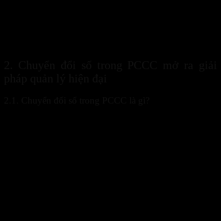
Quản lý tập trung trên nền tảng số.
Giám sát từ xa thông qua điện thoại và máy tính.
Những xu hướng này cho thấy
công nghệ PCCC
đang trở thành
công cụ quan trọng trong chiến lược quản lý an toàn của doanh
nghiệp.
2. Chuyển đổi số trong PCCC mở ra giải
pháp quản lý hiện đại
2.1. Chuyển đổi số trong PCCC là gì?
Chuyển đổi số trong PCCC
là quá trình đưa các công nghệ số vào
hoạt động quản lý, giám sát và vận hành hệ thống phòng cháy chữa
cháy. Thay vì sử dụng hồ sơ giấy hoặc quy trình thủ công, toàn bộ
dữ liệu được số hóa và quản lý trên các nền tảng điện tử.