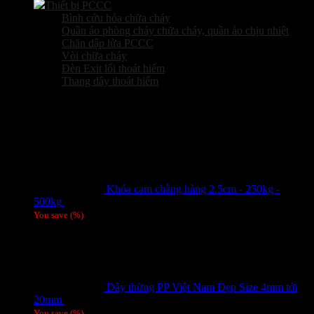
Thiết bị PCCC
Bình cứu hỏa chữa cháy
Quần áo phòng cháy chữa cháy, quần áo chịu nhiệt
Chăn dập lửa PCCC
Vòi chữa cháy
Đèn Exit lối thoát hiểm
Thang dây thoát hiểm
Sản phẩm hot
Khóa cam chằng hàng 2.5cm - 250kg -
500kg
Giá liên hệ
You save
(
%)
Dây thừng PP Việt Nam Đẹp Size 4mm tới
20mm
Giá liên hệ
You save
(
%)