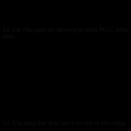
Khi phát hiện dấu hiệu bất thường, hệ thống sẽ gửi cảnh báo đến
trung tâm điều khiển hoặc điện thoại của người quản lý. Nhờ sự hỗ
trợ của
công nghệ PCCC
, thời gian phản ứng được rút ngắn đáng
kể, từ đó hạn chế nguy cơ lan rộng của đám cháy.
3.2. Các công nghệ nổi bật trong hệ thống PCCC thông
minh
Nhiều công nghệ hiện đại đang được tích hợp nhằm nâng cao hiệu
quả giám sát.
Công nghệ
Chức năng
IoT
Kết nối thiết bị
AI
Phân tích dữ liệu
Cloud
Lưu trữ thông tin
Camera nhiệt
Theo dõi nhiệt độ
Cảm biến thông minh
Phát hiện nguy cơ
Sự kết hợp giữa các công nghệ này giúp
công nghệ PCCC
vận
hành hiệu quả hơn trong nhiều môi trường khác nhau.
3.3. Ứng dụng thực tế tại nhà ở, tòa nhà và nhà xưởng