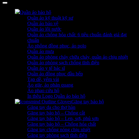
Quần áo bảo hộ
Quần áo kỹ thuật kỹ sư
Quần áo bảo vệ
Quần áo lội nước
Quần áo chống hóa chất: 6 tiêu chuẩn đánh giá đạt
chuẩn
Áo phông đồng phục, áo polo
Quần áo mưa
Quần áo phòng cháy chữa cháy, quần áo chịu nhiệt
Quần áo phòng sạch chống tĩnh điện
Quần áo y tế bác sĩ
Quần áo đồng phục đầu bếp
Tạp dề, yếm vải
Áo gile, áo phản quang
Áo phao cứu hộ
In thêu Logo Quần áo bảo hộ
Găng tay bảo hộ
Găng tay da cho thợ hàn
Găng tay bảo hộ – Chống cắt
Găng tay bảo hộ – Len, sợi, phủ sơn
Găng tay bảo hộ – Chống hóa chất
Găng tay chống nóng chịu nhiệt
Găng tay phòng sạch tĩnh điện