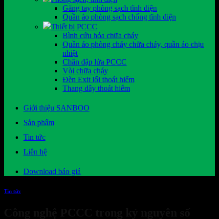
Găng tay phòng sạch tĩnh điện
Quần áo phòng sạch chống tĩnh điện
Thiết bị PCCC
Bình cứu hỏa chữa cháy
Quần áo phòng cháy chữa cháy, quần áo chịu
nhiệt
Chăn dập lửa PCCC
Vòi chữa cháy
Đèn Exit lối thoát hiểm
Thang dây thoát hiểm
Giới thiệu SANBOO
Sản phẩm
Tin tức
Liên hệ
Download báo giá
Tin tức
Công nghệ PCCC trong kỷ nguyên số