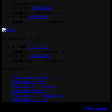
Hoàng Mai, Hà Nội
Bích Ngọc:
0985555483
Email:
sales.sanboo@gmail.com
Ms Ngọc:
0968961069
Email:
sanboo.com.vn@gmail.com
CHI NHÁNH TPHCM
Ms Tâm:
0907335267
Email:
sanboovietnam@gmail.com
Mr Long:
0933566890
Email:
longsanboo@gmail.com
Hỗ trợ khách hàng
Chính sách & quy định chung
Chính sách bảo hành
Chính sách bảo mật thông tin
Chính sách đổi trả hàng
Chính sách vận chuyển, giao nhận
Chính sách thanh toán
Copyright 2026 ©
sanboo.com.vn
. Developed by
PSDesigner.net