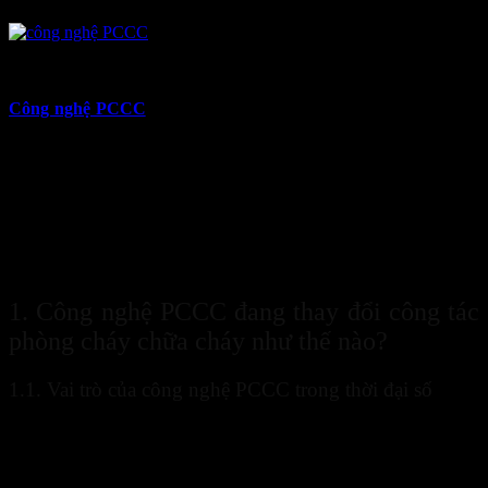
12
Th6
Công nghệ PCCC
đang tạo ra những chuyển biến mạnh mẽ trong
công tác phòng cháy chữa cháy tại các doanh nghiệp, nhà máy, tòa
nhà và khu dân cư. Sự phát triển của công nghệ số mang đến khả
năng giám sát chính xác, cảnh báo nhanh và xử lý sự cố hiệu quả
hơn so với các phương pháp truyền thống. Nhiều giải pháp hiện đại
đã được đưa vào sử dụng nhằm hạn chế thiệt hại về người và tài sản
khi xảy ra cháy nổ. Đây là xu hướng tất yếu giúp nâng cao mức độ
an toàn trong bối cảnh chuyển đổi số đang diễn ra mạnh mẽ trên
toàn cầu.
1. Công nghệ PCCC đang thay đổi công tác
phòng cháy chữa cháy như thế nào?
1.1. Vai trò của công nghệ PCCC trong thời đại số
Trong thời đại số,
công nghệ PCCC
trở thành nền tảng quan trọng
giúp nâng cao hiệu quả quản lý an toàn cháy nổ. Các hệ thống hiện
đại cho phép theo dõi liên tục tình trạng môi trường, phát hiện