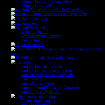
Găng tay bảo hộ – Vải bạt, Cotton
Găng tay cao su y tế
Mũ bảo hộ lao động
Kính bảo hộ lao động
Giày bảo hộ lao động
Dây đai an toàn
Bảo vệ hô hấp
Khẩu trang bảo hộ
Mặt nạ phòng độc lọc khói
Thiết bị đo khí
Dây dù và dây thừng
Cảo tăng đơ, Chằng
hàng
Dây cáp vải cẩu hàng, kéo hàng
Lưới nhựa
Lưới bao bọc, chắn, trùm hàng
Lưới bao che chống bụi công trình
Lưới cầu thang, lan can, thang máy
Lưới che nắng
Lưới hứng, cản vật rơi
Lưới phủ nhựa PVC và lưới Gangform
Lưới rào gà. Quây gia cầm
Thiết bị an toàn giao thông
Ốp góc cột phản quang
Biển báo giao thông