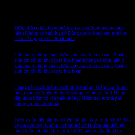
Tags
Tin tức mới
15
Th7
Đừng đợi có hỏa hoạn mới học cách sử dụng mặt nạ thoát
hiểm
Không có bình luận
ở Đừng đợi có hỏa hoạn mới học
cách sử dụng mặt nạ thoát hiểm
14
Th7
Cẩm nang phòng cháy chữa cháy toàn diện và các kỹ năng
sinh tồn cốt lõi khi xảy ra hỏa hoạn
Không có bình luận
ở
Cẩm nang phòng cháy chữa cháy toàn diện và các kỹ năng
sinh tồn cốt lõi khi xảy ra hỏa hoạn
13
Th7
Thang dây thoát hiểm có cần thiết không? Hiểm họa từ nhà
phố, chung cư thiếu lối thoát
Không có bình luận
ở Thang
dây thoát hiểm có cần thiết không? Hiểm họa từ nhà phố,
chung cư thiếu lối thoát
12
Th7
Hướng dẫn diễn tập thoát hiểm tại nhà: Quy trình 5 bước bảo
vệ gia đình bạn
Không có bình luận
ở Hướng dẫn diễn tập
thoát hiểm tại nhà: Quy trình 5 bước bảo vệ gia đình bạn