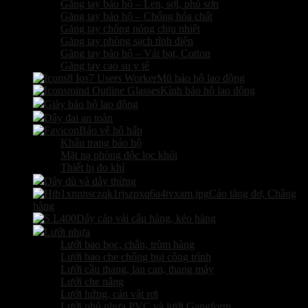
Găng tay bảo hộ – Len, sợi, phủ sơn
Găng tay bảo hộ – Chống hóa chất
Găng tay chống nóng chịu nhiệt
Găng tay phòng sạch tĩnh điện
Găng tay bảo hộ – Vải bạt, Cotton
Găng tay cao su y tế
Mũ bảo hộ lao động
Kính bảo hộ lao động
Giày bảo hộ lao động
Dây đai an toàn
Bảo vệ hô hấp
Khẩu trang bảo hộ
Mặt nạ phòng độc lọc khói
Thiết bị đo khí
Dây dù và dây thừng
Cảo tăng đơ, Chằng
hàng
Dây cáp vải cẩu hàng, kéo hàng
Lưới nhựa
Lưới bao bọc, chắn, trùm hàng
Lưới bao che chống bụi công trình
Lưới cầu thang, lan can, thang máy
Lưới che nắng
Lưới hứng, cản vật rơi
Lưới phủ nhựa PVC và lưới Gangform