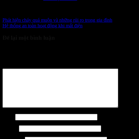
dạng thiết bị PCCC, trang bị bảo hộ và giải pháp an toàn đáp ứng
nhu cầu của nhiều ngành nghề hiện nay.
Phát hiện cháy quá muộn và những rủi ro trong gia đình
Hệ thống an toàn hoạt động khi mất điện
Để lại một bình luận
Email của bạn sẽ không được hiển thị công khai.
Các trường bắt
buộc được đánh dấu
*
Bình luận
*
Tên
*
Email
*