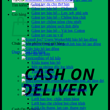
Găng tay da cho thợ hàn
Tìm kiếm:
Găng tay bảo hộ – Chống cắt
Găng tay bảo hộ – Len, sợi, phủ sơn
Giỏ hàng
Găng tay bảo hộ – Chống hóa chất
Găng tay chống nóng chịu nhiệt
Găng tay phòng sạch tĩnh điện
Găng tay bảo hộ – Vải bạt, Cotton
Găng tay cao su y tế
Mũ bảo hộ lao động
Chưa có sản phẩm trong giỏ hàng.
Kính bảo hộ lao động
Giày bảo hộ lao động
Quay trở lại cửa hàng
Dây đai an toàn
Bảo vệ hô hấp
Khẩu trang bảo hộ
Mặt nạ phòng độc lọc khói
Thiết bị đo khí
Dây dù và dây thừng
Cảo tăng đơ,
Chằng hàng
Dây cáp vải cẩu hàng, kéo hàng
Lưới nhựa
Lưới bao bọc, chắn, trùm hàng
Lưới bao che chống bụi công trình
Lưới cầu thang, lan can, thang máy
Cash On Delivery