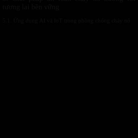
tương lai bền vững
5.1. Ứng dụng AI và IoT trong phòng chống cháy nổ
Trí tuệ nhân tạo và Internet vạn vật đang tạo ra bước tiến lớn trong
lĩnh vực an toàn cháy nổ. AI có thể phân tích dữ liệu để nhận diện
nguy cơ, trong khi IoT hỗ trợ kết nối các thiết bị trên cùng một hệ
thống.