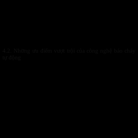
Thu thập dữ liệu từ cảm biến.
Phân tích tín hiệu.
Xác định nguy cơ cháy nổ.
Kích hoạt cảnh báo.
Truyền thông tin đến người quản lý.
Nhờ khả năng tự động hóa cao,
công nghệ PCCC
giúp phát hiện
nguy cơ ngay từ giai đoạn đầu.
4.2. Những ưu điểm vượt trội của công nghệ báo cháy
tự động
So với các phương pháp truyền thống, hệ thống báo cháy hiện đại
sở hữu nhiều ưu điểm nổi bật.
Phát hiện nguy cơ nhanh chóng.
Hoạt động liên tục 24/7.
Hạn chế phụ thuộc vào nhân sự.
Tăng độ chính xác trong cảnh báo.
Hỗ trợ quản lý từ xa.