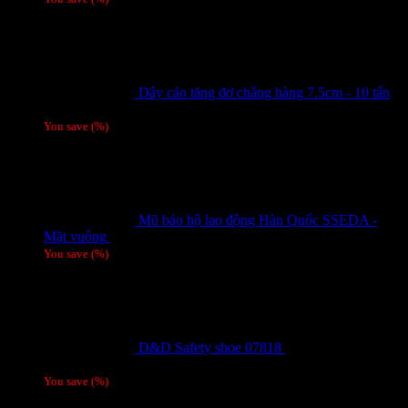
Dây cảo tăng đơ chằng hàng 7.5cm - 10 tấn
Giá liên hệ
You save
(
%)
Mũ bảo hộ lao động Hàn Quốc SSEDA -
Mặt vuông
125,000
₫
You save
(
%)
D&D Safety shoe 07818
810,000
₫
Giá gốc
là: 810,000 ₫.
780,000
₫
Giá hiện tại là: 780,000 ₫.
/ 1 đôi
You save
(
%)